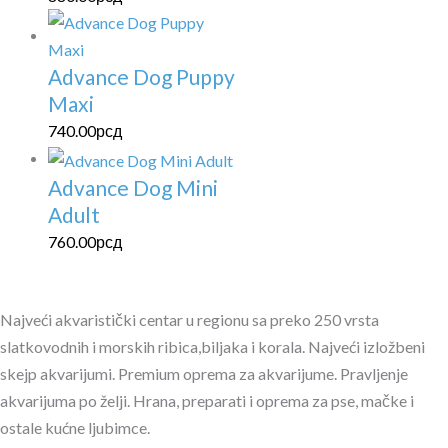
Advance Dog Puppy
Maxi
740.00
рсд
Advance Dog Mini
Adult
760.00
рсд
Najveći akvaristički centar u regionu sa preko 250 vrsta
slatkovodnih i morskih ribica,biljaka i korala. Najveći izložbeni
skejp akvarijumi. Premium oprema za akvarijume. Pravljenje
akvarijuma po želji. Hrana, preparati i oprema za pse, mačke i
ostale kućne ljubimce.