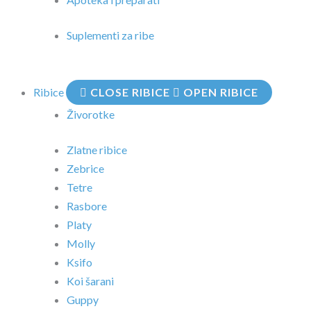
Suplementi za ribe
Ribice
CLOSE RIBICE
OPEN RIBICE
Živorotke
Zlatne ribice
Zebrice
Tetre
Rasbore
Platy
Molly
Ksifo
Koi šarani
Guppy