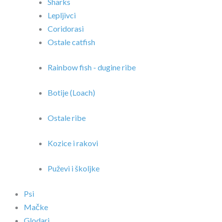
Sharks
Lepljivci
Coridorasi
Ostale catfish
Rainbow fish - dugine ribe
Botije (Loach)
Ostale ribe
Kozice i rakovi
Puževi i školjke
Psi
Mačke
Glodari