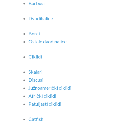
Barbusi
Dvodihalice
Borci
Ostale dvodihalice
Ciklidi
Skalari
Discusi
Južnoamerički ciklidi
Afrički ciklidi
Patuljasti ciklidi
Catfish