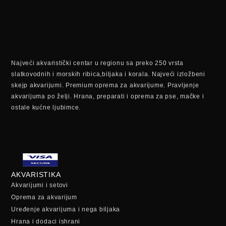
Najveći akvaristički centar u regionu sa preko 250 vrsta
slatkovodnih i morskih ribica,biljaka i korala. Najveći izložbeni
skejp akvarijumi. Premium oprema za akvarijume. Pravljenje
akvarijuma po želji. Hrana, preparati i oprema za pse, mačke i
ostale kućne ljubimce.
AKVARISTIKA
Akvarijumi i setovi
Oprema za akvarijum
Uređenje akvarijuma i nega biljaka
Hrana i dodaci ishrani