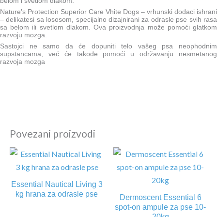
belom i svetlom dlakom.
Nature’s Protection Superior Care Vhite Dogs – vrhunski dodaci ishrani
– delikatesi sa lososom, specijalno dizajnirani za odrasle pse svih rasa
sa belom ili svetlom dlakom. Ova proizvodnja može pomoći glatkom
razvoju mozga.
Sastojci ne samo da će dopuniti telo vašeg psa neophodnim
supstancama, već će takođe pomoći u održavanju nesmetanog
razvoja mozga
Povezani proizvodi
Essential Nautical Living 3
kg hrana za odrasle pse
Dermoscent Essential 6
spot-on ampule za pse 10-
20kg