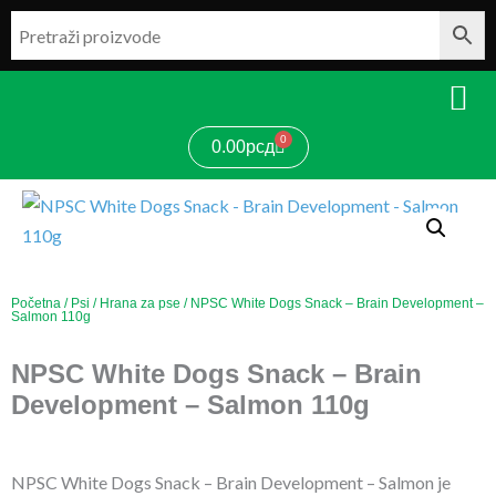
Pređi
na
sadržaj
0
Cart
0.00
рсд
Početna
/
Psi
/
Hrana za pse
/ NPSC White Dogs Snack – Brain Development –
Salmon 110g
NPSC White Dogs Snack – Brain
Development – Salmon 110g
NPSC White Dogs Snack – Brain Development – Salmon je