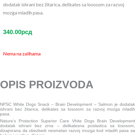
dodatak ishrani bez žitarica, delikates sa lososom za razvoj
mozga mladih pasa.
340.00
рсд
Nema na zalihama
OPIS PROIZVODA
NPSC White Dogs Snack – Brain Development – Salmon je dodatak
ishrani bez žitarica, delikates sa lososom za razvoj mozga mladih
pasa.
Nature’s Protection Superior Care Vhite Dogs Brain Development
dodatak ishrani bez zrna – delikatesna poslastica sa lososom,
dizajnirana da obezbedi nesmetan razvoj mozga kod mladih pasa sa