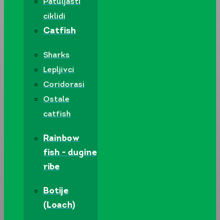
Patuljasti
ciklidi
Catfish
Sharks
Lepljivci
Coridorasi
Ostale
catfish
Rainbow
fish - dugine
ribe
Botije
(Loach)