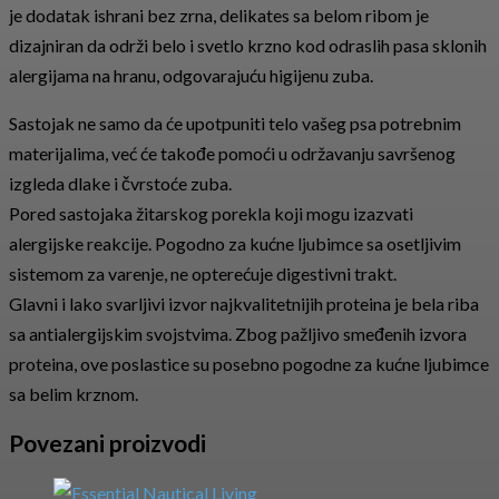
je dodatak ishrani bez zrna, delikates sa belom ribom je
dizajniran da održi belo i svetlo krzno kod odraslih pasa sklonih
alergijama na hranu, odgovarajuću higijenu zuba.
Sastojak ne samo da će upotpuniti telo vašeg psa potrebnim
materijalima, već će takođe pomoći u održavanju savršenog
izgleda dlake i čvrstoće zuba.
Pored sastojaka žitarskog porekla koji mogu izazvati
alergijske reakcije. Pogodno za kućne ljubimce sa osetljivim
sistemom za varenje, ne opterećuje digestivni trakt.
Glavni i lako svarljivi izvor najkvalitetnijih proteina je bela riba
sa antialergijskim svojstvima. Zbog pažljivo smeđenih izvora
proteina, ove poslastice su posebno pogodne za kućne ljubimce
sa belim krznom.
Povezani proizvodi