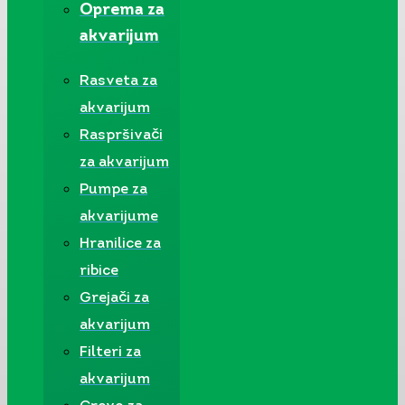
Oprema za
akvarijum
Rasveta za
akvarijum
Raspršivači
za akvarijum
Pumpe za
akvarijume
Hranilice za
ribice
Grejači za
akvarijum
Filteri za
akvarijum