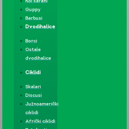
Koi šarani
Guppy
Barbusi
Dvodihalice
Borci
Ostale
dvodihalice
Ciklidi
Skalari
Discusi
Južnoamerički
ciklidi
Afrički ciklidi