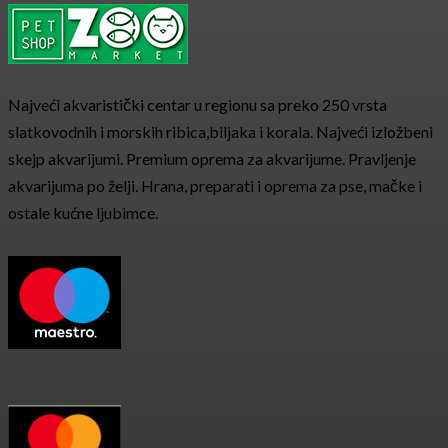
Najveći akvaristički centar u regionu sa preko 250 vrsta
slatkovodnih i morskih ribica,biljaka i korala. Najveći izložbeni
skejp akvarijumi. Premium oprema za akvarijume. Pravljenje
akvarijuma po želji. Hrana, preparati i oprema za pse, mačke i
ostale kućne ljubimce.