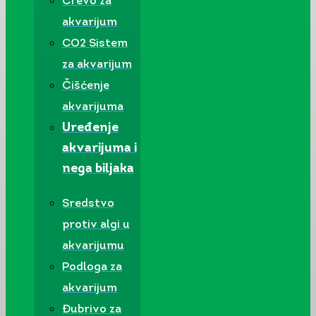
Crevo za
akvarijum
CO2 Sistem
za akvarijum
Čišćenje
akvarijuma
Uređenje
akvarijuma i
nega biljaka
Sredstvo
protiv algi u
akvarijumu
Podloga za
akvarijum
Đubrivo za