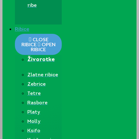
ribe
Ribice
CLOSE
RIBICE
OPEN
RIBICE
Živorotke
Zlatne ribice
Zebrice
Tetre
Rasbore
Platy
Molly
Ksifo