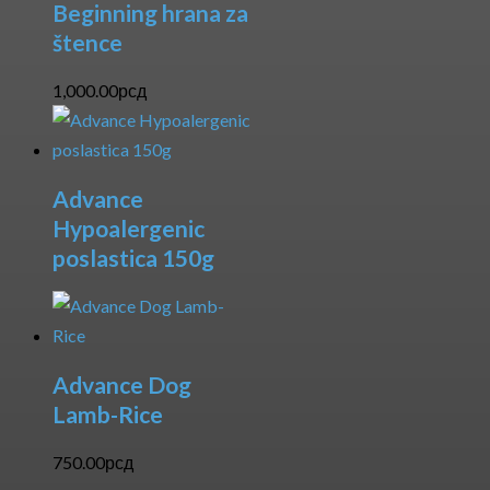
Beginning hrana za
štence
1,000.00
рсд
Advance
Hypoalergenic
poslastica 150g
Advance Dog
Lamb-Rice
750.00
рсд