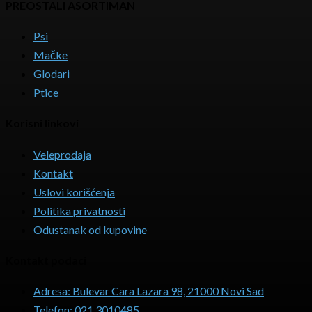
PREOSTALI ASORTIMAN
Psi
Mačke
Glodari
Ptice
Korisni linkovi
Veleprodaja
Kontakt
Uslovi korišćenja
Politika privatnosti
Odustanak od kupovine
Kontakt podaci
Adresa: Bulevar Cara Lazara 98, 21000 Novi Sad
Telefon: 021 3010485