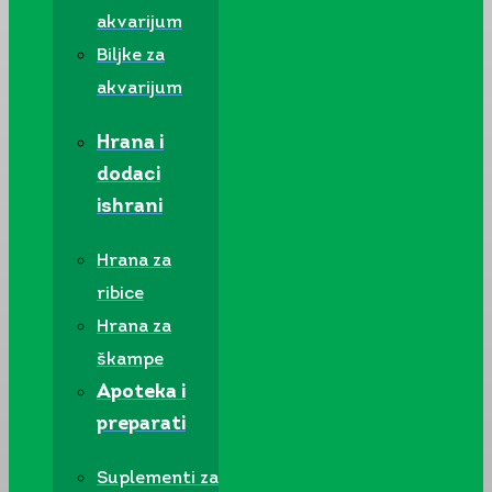
akvarijum
Biljke za
akvarijum
Hrana i
dodaci
ishrani
Hrana za
ribice
Hrana za
škampe
Apoteka i
preparati
Suplementi za