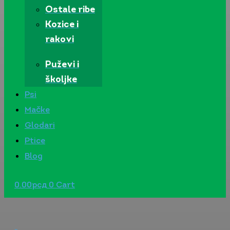
Ostale ribe
Kozice i
rakovi
Puževi i
školjke
Psi
Mačke
Glodari
Ptice
Blog
0.00
рсд
0
Cart