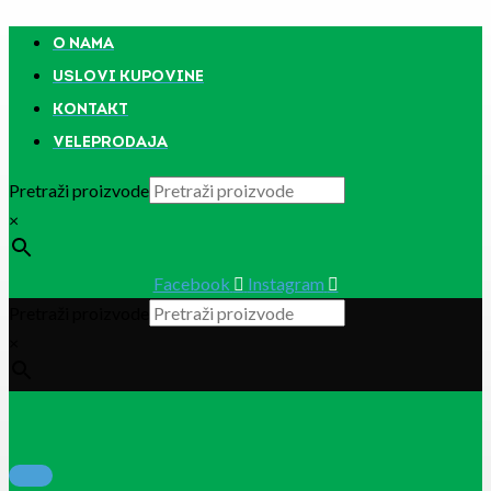
Pređi
na
O NAMA
sadržaj
USLOVI KUPOVINE
KONTAKT
VELEPRODAJA
Pretraži proizvode
×
Facebook
Instagram
Pretraži proizvode
×