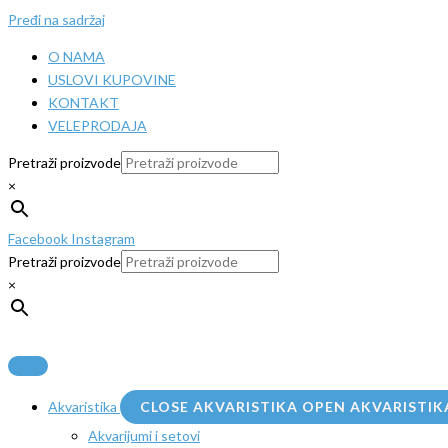
Pređi na sadržaj
O NAMA
USLOVI KUPOVINE
KONTAKT
VELEPRODAJA
Pretraži proizvode
×
Facebook
Instagram
Pretraži proizvode
×
Akvaristika
CLOSE AKVARISTIKA
OPEN AKVARISTIK
Akvarijumi i setovi