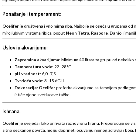
Ponašanje i temperament:
Ocelifer
je društvena i vrlo mirna riba. Najbolje se oseća u grupama od n
miroljubivim vrstama ribica, poput
Neon Tetra
,
Rasbore
,
Danio
, i manj
Uslovi u akvarijumu:
Zapremina akvarijuma:
Minimum 40 litara za grupu od nekoliko r
Temperatura vode:
22–28°C.
pH vrednost:
6,0–7,5.
Tvrdoća vode:
3–15 dGH.
Dekoracija:
Ocelifer
preferira akvarijume sa tamnijom podlogom, 
ističe njene svetlucave tačke.
Ishrana:
Ocelifer
je svejeda i lako prihvata raznovrsnu hranu. Preporučuje se visok
sitno seckanog povrća, mogu doprineti očuvanju njenog zdravlja i boja. 