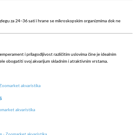
 izlegu za 24–36 sati i hrane se mikroskopskim organizmima dok ne
temperament i prilagodljivost različitim uslovima čine je idealnim
žele obogatiti svoj akvarijum skladnim i atraktivnim vrstama.
s