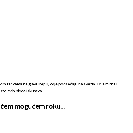
vim tačkama na glavi i repu, koje podsećaju na svetla. Ova mirna i
ste svih nivoa iskustva.
kraćem mogućem roku...