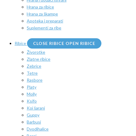
Hrana za ribice
Hrana za škampe
Apoteka i preparati
Suplementi za ribe
Ribice
CLOSE RIBICE
OPEN RIBICE
Živorotke
Zlatne ribice
Zebrice
Tetre
Rasbore
Platy
Molly
Ksifo
Koi šarani
Guppy
Barbusi
Dvodihalice
Borci