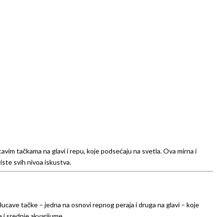
cavim tačkama na glavi i repu, koje podsećaju na svetla. Ova mirna i
iste svih nivoa iskustva.
lucave tačke – jedna na osnovi repnog peraja i druga na glavi – koje
 i srednje akvarijume.