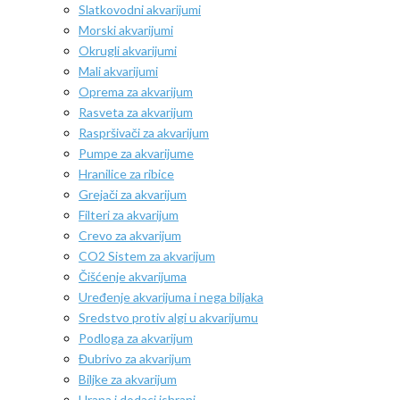
Slatkovodni akvarijumi
Morski akvarijumi
Okrugli akvarijumi
Mali akvarijumi
Oprema za akvarijum
Rasveta za akvarijum
Raspršivači za akvarijum
Pumpe za akvarijume
Hranilice za ribice
Grejači za akvarijum
Filteri za akvarijum
Crevo za akvarijum
CO2 Sistem za akvarijum
Čišćenje akvarijuma
Uređenje akvarijuma i nega biljaka
Sredstvo protiv algi u akvarijumu
Podloga za akvarijum
Đubrivo za akvarijum
Biljke za akvarijum
Hrana i dodaci ishrani