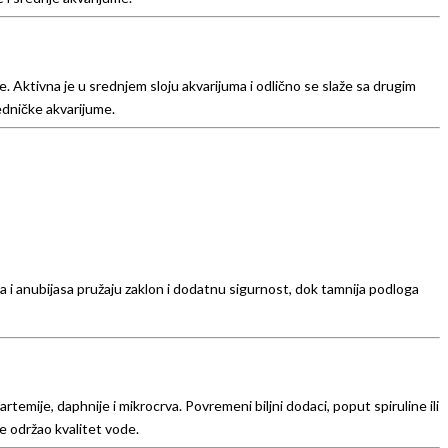
e. Aktivna je u srednjem sloju akvarijuma i odlično se slaže sa drugim
edničke akvarijume.
a i anubijasa pružaju zaklon i dodatnu sigurnost, dok tamnija podloga
rtemije, daphnije i mikrocrva. Povremeni biljni dodaci, poput spiruline ili
e održao kvalitet vode.