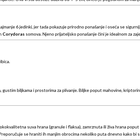
ajmanje 6 jedinki, jer tada pokazuje prirodno ponašanje i oseća se sigurnij
ih
Corydoras
somova. Njeno prijateljsko ponašanje čini je idealnom za zaj
ibica.
gustim biljkama i prostorima za plivanje. Biljke poput mahovine, kriptorin
okvalitetna suva hrana (granule i flaksa), zamrznuta ili živa hrana poput a
Preporučuje se hraniti ih manjim obrocima nekoliko puta dnevno kako bi s