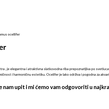
mus ocellifer
er
ra , je elegantna i atraktivna slatkovodna riba prepoznatljiva po svetluca
mičnost i harmoničnu estetiku. Ocelifer je lako održiva i pogodna za akvari
ite nam upit i mi ćemo vam odgovoriti u naj