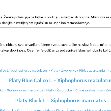
Ženke polažu jaja na biljke ili podlogu, a mužjaci ih oplode. Mladunci se
a slabijim osvetljenjem ključni su za uspešno razmnožavanje.
ičnu ribicu u svoj akvarijum. Njene svetlucave tačke na glavi i repu, miran 
etskog doprinosa,
Ocelifer
je odličan za početnike i iskusne hobiste koji 
Platy Blue Calico L – Xiphophorus maculatu
Platy Black L – Xiphophorus maculatus