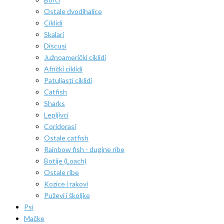
Ostale dvodihalice
Ciklidi
Skalari
Discusi
Južnoamerički ciklidi
Afrički ciklidi
Patuljasti ciklidi
Catfish
Sharks
Lepljivci
Coridorasi
Ostale catfish
Rainbow fish - dugine ribe
Botije (Loach)
Ostale ribe
Kozice i rakovi
Puževi i školjke
Psi
Mačke