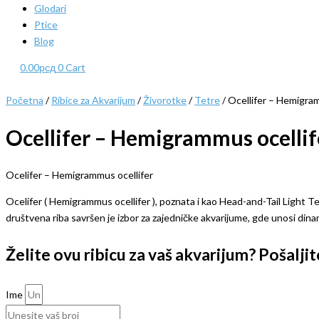
Glodari
Ptice
Blog
0.00
рсд
0
Cart
Početna
/
Ribice za Akvarijum
/
Živorotke
/
Tetre
/ Ocellifer – Hemigram
Ocellifer – Hemigrammus ocellif
Ocelifer – Hemigrammus ocellifer
Ocelifer ( Hemigrammus ocellifer ), poznata i kao Head-and-Tail Light Tet
društvena riba savršen je izbor za zajedničke akvarijume, gde unosi dina
Želite ovu ribicu za vaš akvarijum? Pošalj
Ime