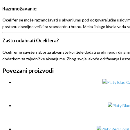
Razmnožavanje:
Ocelifer
se može razmnožavati u akvarijumu pod odgovarajućim uslovima. 
postanu dovoljno veliki za standardnu hranu. Meka i blago kisela voda s
Zašto odabrati Ocelifera?
Ocelifer
je savršen izbor za akvariste koji žele dodati prefinjenu i dinam
dodatkom za zajedničke akvarijume. Zbog svoje lakoće održavanja i est
Povezani proizvodi