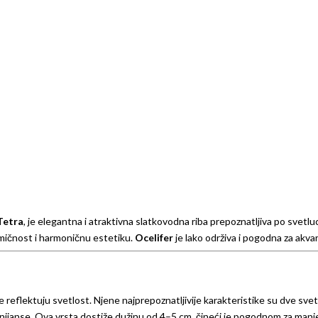
Tetra
, je elegantna i atraktivna slatkovodna riba prepoznatljiva po svetlu
amičnost i harmoničnu estetiku.
Ocelifer
je lako održiva i pogodna za akvar
 reflektuju svetlost. Njene najprepoznatljivije karakteristike su dve svet
nijanse. Ova vrsta dostiže dužinu od 4–5 cm, čineći je pogodnom za manje