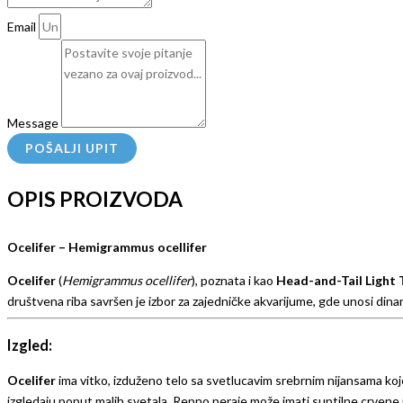
Email
Message
POŠALJI UPIT
OPIS PROIZVODA
Ocelifer – Hemigrammus ocellifer
Ocelifer
(
Hemigrammus ocellifer
), poznata i kao
Head-and-Tail Light 
društvena riba savršen je izbor za zajedničke akvarijume, gde unosi din
Izgled:
Ocelifer
ima vitko, izduženo telo sa svetlucavim srebrnim nijansama koje
izgledaju poput malih svetala. Repno peraje može imati suptilne crvene 