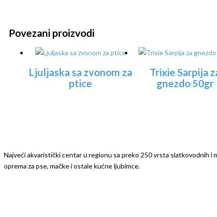
Povezani proizvodi
Ljuljaska sa zvonom za
Trixie Sarpija z
ptice
gnezdo 50gr
Najveći akvaristički centar u regionu sa preko 250 vrsta slatkovodnih i mo
oprema za pse, mačke i ostale kućne ljubimce.