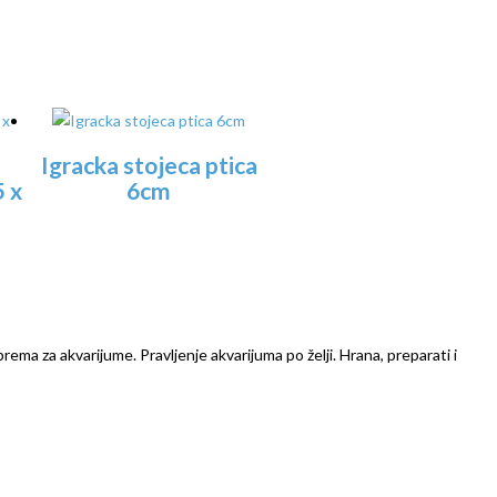
Igracka stojeca ptica
5 x
6cm
prema za akvarijume. Pravljenje akvarijuma po želji. Hrana, preparati i