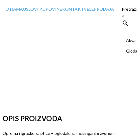
Pređi
O NAMA
USLOVI KUPOVINE
KONTAKT
VELEPRODAJA
Pretraž
na
×
sadržaj
Akvar
Gloda
OPIS PROIZVODA
Oprema i igračke za ptice – ogledalo za mesinganim zvonom