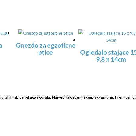
a
Gnezdo za egzoticne
ptice
Ogledalo stajace 1
9,8 x 14cm
rskih ribica,biljaka i korala. Najveći izložbeni skejp akvarijumi. Premium o