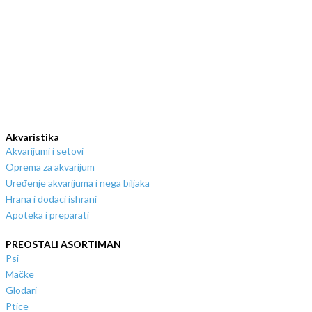
Akvaristika
Akvarijumi i setovi
Oprema za akvarijum
Uređenje akvarijuma i nega biljaka
Hrana i dodaci ishrani
Apoteka i preparati
PREOSTALI ASORTIMAN
Psi
Mačke
Glodari
Ptice