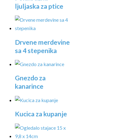
ljuljaska za ptice
Drvene merdevine
sa 4 stepenika
Gnezdo za
kanarince
Kucica za kupanje