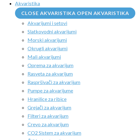
Akvaristika
CLOSE AKVARISTIKA
OPEN AKVARISTIKA
Akvarijumi i setovi
Slatkovodni akvarijumi
Morski akvarijumi
Okrugli akvarijumi
Mali akvarijumi
Oprema za akvarijum
Rasveta za akvarijum
Raspršivači za akvarijum
Pumpe za akvarijume
Hranilice za ribice
Grejači za akvarijum
Filteri za akvarijum
Crevo za akvarijum
CO2 Sistem za akvarijum