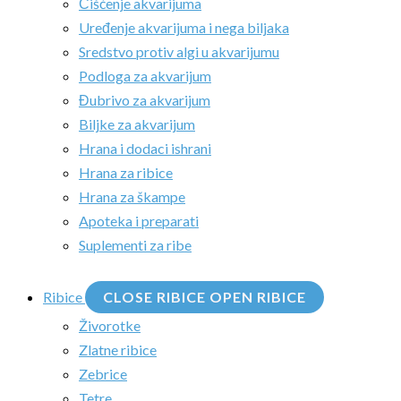
Čišćenje akvarijuma
Uređenje akvarijuma i nega biljaka
Sredstvo protiv algi u akvarijumu
Podloga za akvarijum
Đubrivo za akvarijum
Biljke za akvarijum
Hrana i dodaci ishrani
Hrana za ribice
Hrana za škampe
Apoteka i preparati
Suplementi za ribe
Ribice
CLOSE RIBICE
OPEN RIBICE
Živorotke
Zlatne ribice
Zebrice
Tetre