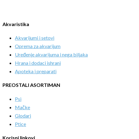
Akvaristika
Akvarijumi i setovi
Oprema za akvarijum
Uređenje akvarijuma i nega biljaka
Hrana i dodaci ishrani
Apoteka i preparati
PREOSTALI ASORTIMAN
Psi
Mačke
Glodari
Ptice
Korisni linkovi