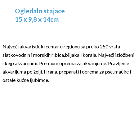
Ogledalo stajace
15 x 9,8 x 14cm
Najveći akvaristički centar u regionu sa preko 250 vrsta
slatkovodnih i morskih ribica,biljaka i korala. Najveći izložbeni
skejp akvarijumi. Premium oprema za akvarijume. Pravljenje
akvarijuma po želji. Hrana, preparati i oprema za pse, mačke i
ostale kućne ljubimce.