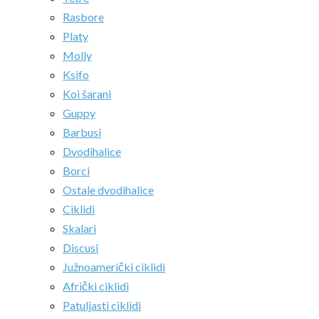
Rasbore
Platy
Molly
Ksifo
Koi šarani
Guppy
Barbusi
Dvodihalice
Borci
Ostale dvodihalice
Ciklidi
Skalari
Discusi
Južnoamerički ciklidi
Afrički ciklidi
Patuljasti ciklidi