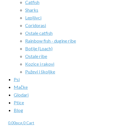
Catfish
Sharks
Lepljivci
Coridorasi
Ostale catfish
Rainbow fish - dugine ribe
Botije (Loach)
Ostale ribe
Kozice i rakovi
Puževi i školjke
Psi
Mačke
Glodari
Ptice
Blog
0.00
рсд
0
Cart