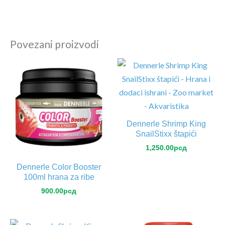
Povezani proizvodi
Dennerle Shrimp King
SnailStixx štapići
1,250.00
рсд
Dennerle Color Booster
100ml hrana za ribe
900.00
рсд