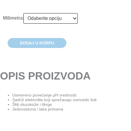
cena:
pH
od
Milimetraža
Increase
814.00рсд
Freshwater
do
količina
1,050.00рсд
DODAJ U KORPU
OPIS PROIZVODA
Usmereno povećanje pH vrednosti
Sadrži elektrolite koji sprečavaju osmotski šok
Štiti sluzokože i škrge
Jednostavna i laka primena