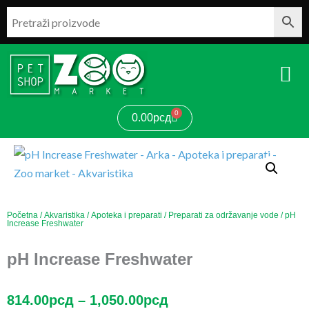
Pređi
na
sadržaj
0
Cart
0.00
рсд
Početna
/
Akvaristika
/
Apoteka i preparati
/
Preparati za održavanje vode
/ pH
Increase Freshwater
pH Increase Freshwater
Raspon
814.00
рсд
–
1,050.00
рсд