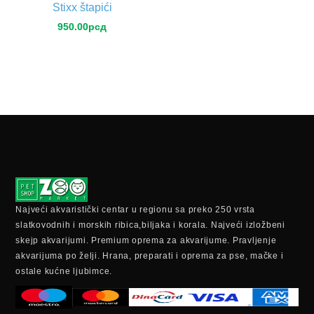
Stixx štapići
950.00
рсд
Najveći akvaristički centar u regionu sa preko 250 vrsta
slatkovodnih i morskih ribica,biljaka i korala. Najveći izložbeni
skejp akvarijumi. Premium oprema za akvarijume. Pravljenje
akvarijuma po želji. Hrana, preparati i oprema za pse, mačke i
ostale kućne ljubimce.