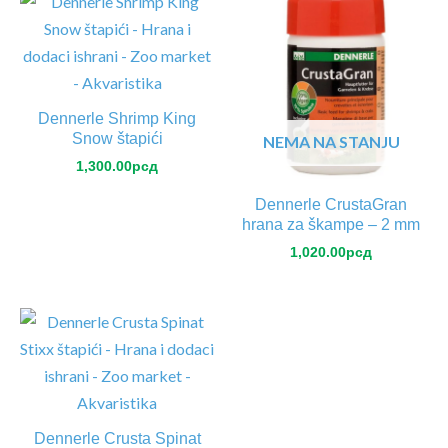
Dennerle Shrimp King
Snow štapići
NEMA NA STANJU
1,300.00
рсд
Dennerle CrustaGran
hrana za škampe – 2 mm
1,020.00
рсд
Dennerle Crusta Spinat