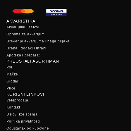
AKVARISTIKA
Akvarijumi i setovi
Oprema za akvarijum
Uređenje akvarijuma i nega biljaka
Hrana i dodaci ishrani
Apoteka i preparati
PREOSTALI ASORTIMAN
Psi
Mačke
Glodari
Ptice
KORISNI LINKOVI
Veleprodaja
Kontakt
Uslovi korišćenja
Politika privatnosti
Odustanak od kupovine