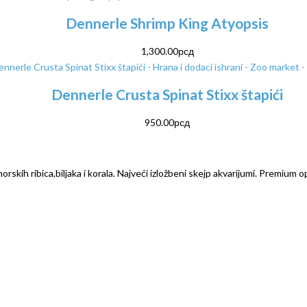
Dennerle Shrimp King Atyopsis
1,300.00
рсд
Dennerle Crusta Spinat Stixx štapići
950.00
рсд
rskih ribica,biljaka i korala. Najveći izložbeni skejp akvarijumi. Premium o