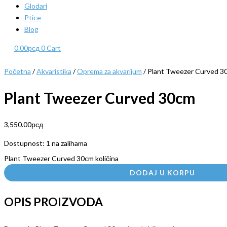
Glodari
Ptice
Blog
0.00
рсд
0
Cart
Početna
/
Akvaristika
/
Oprema za akvarijum
/ Plant Tweezer Curved 3
Plant Tweezer Curved 30cm
3,550.00
рсд
Dostupnost:
1 na zalihama
Plant Tweezer Curved 30cm količina
DODAJ U KORPU
OPIS PROIZVODA