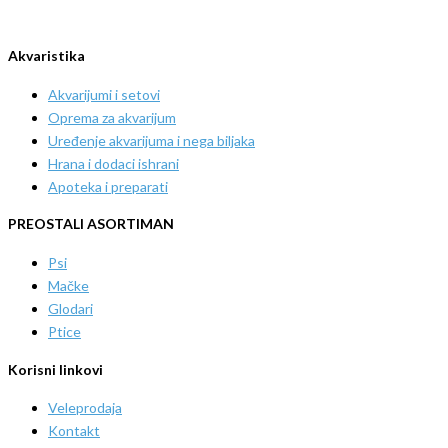
Akvaristika
Akvarijumi i setovi
Oprema za akvarijum
Uređenje akvarijuma i nega biljaka
Hrana i dodaci ishrani
Apoteka i preparati
PREOSTALI ASORTIMAN
Psi
Mačke
Glodari
Ptice
Korisni linkovi
Veleprodaja
Kontakt