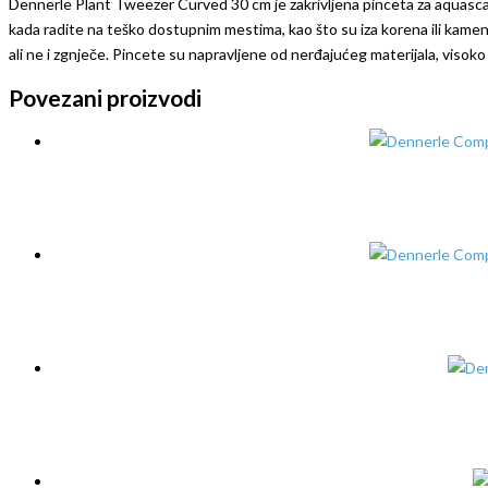
Dennerle Plant Tweezer Curved 30 cm je zakrivljena pinceta za aquascapi
kada radite na teško dostupnim mestima, kao što su iza korena ili kamenj
ali ne i zgnječe. Pincete su napravljene od nerđajućeg materijala, visoko 
Povezani proizvodi