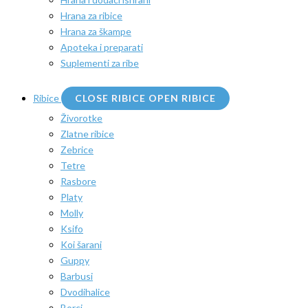
Hrana za ribice
Hrana za škampe
Apoteka i preparati
Suplementi za ribe
Ribice
CLOSE RIBICE
OPEN RIBICE
Živorotke
Zlatne ribice
Zebrice
Tetre
Rasbore
Platy
Molly
Ksifo
Koi šarani
Guppy
Barbusi
Dvodihalice
Borci