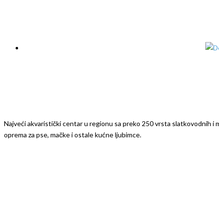
Najveći akvaristički centar u regionu sa preko 250 vrsta slatkovodnih i mo
oprema za pse, mačke i ostale kućne ljubimce.