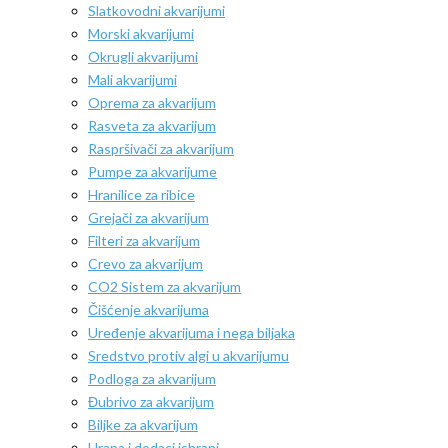
Slatkovodni akvarijumi
Morski akvarijumi
Okrugli akvarijumi
Mali akvarijumi
Oprema za akvarijum
Rasveta za akvarijum
Raspršivači za akvarijum
Pumpe za akvarijume
Hranilice za ribice
Grejači za akvarijum
Filteri za akvarijum
Crevo za akvarijum
CO2 Sistem za akvarijum
Čišćenje akvarijuma
Uređenje akvarijuma i nega biljaka
Sredstvo protiv algi u akvarijumu
Podloga za akvarijum
Đubrivo za akvarijum
Biljke za akvarijum
Hrana i dodaci ishrani