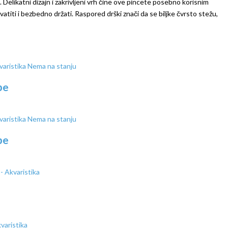
elikatni dizajn i zakrivljeni vrh čine ove pincete posebno korisnim
titi i bezbedno držati. Raspored drški znači da se biljke čvrsto stežu,
Nema na stanju
be
Nema na stanju
be