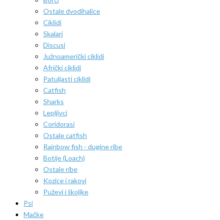
Ostale dvodihalice
Ciklidi
Skalari
Discusi
Južnoamerički ciklidi
Afrički ciklidi
Patuljasti ciklidi
Catfish
Sharks
Lepljivci
Coridorasi
Ostale catfish
Rainbow fish - dugine ribe
Botije (Loach)
Ostale ribe
Kozice i rakovi
Puževi i školjke
Psi
Mačke