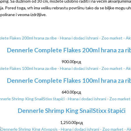
ng. Sa dužinom od 30 cm, možete udobno raditi i na većim akvarijumima. D
a. Pored toga, vrh ima veliku rebrastu površinu tako da se biljke mogu uhva
polirane i veoma izdržljive.
Dennerle Complete Flakes 200ml hrana za ri
900.00
рсд
Dennerle Complete Flakes 100ml hrana za ri
640.00
рсд
Dennerle Shrimp King SnailStixx štapići
1,250.00
рсд