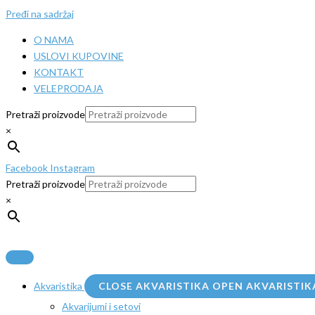
Pređi na sadržaj
O NAMA
USLOVI KUPOVINE
KONTAKT
VELEPRODAJA
Pretraži proizvode
×
Facebook
Instagram
Pretraži proizvode
×
Akvaristika
CLOSE AKVARISTIKA
OPEN AKVARISTIK
Akvarijumi i setovi