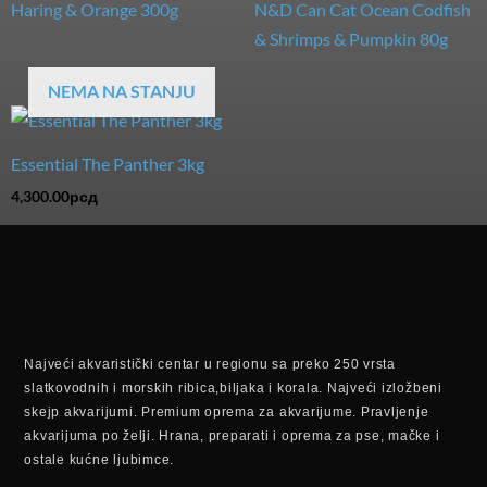
Haring & Orange 300g
N&D Can Cat Ocean Codfish
& Shrimps & Pumpkin 80g
NEMA NA STANJU
Essential The Panther 3kg
4,300.00
рсд
Najveći akvaristički centar u regionu sa preko 250 vrsta
slatkovodnih i morskih ribica,biljaka i korala. Najveći izložbeni
skejp akvarijumi. Premium oprema za akvarijume. Pravljenje
akvarijuma po želji. Hrana, preparati i oprema za pse, mačke i
ostale kućne ljubimce.