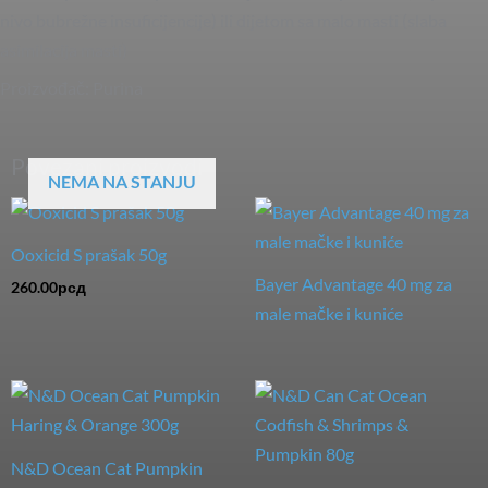
nivo bubrežne insuficijencije) ili dijetom sa malo masti (slaba
asimilacija masti)
Proizvođač: Purina
Povezani proizvodi
NEMA NA STANJU
Ooxicid S prašak 50g
Bayer Advantage 40 mg za
260.00
рсд
male mačke i kuniće
N&D Ocean Cat Pumpkin