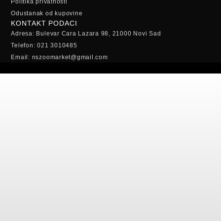
Politika privatnosti
Odustanak od kupovine
KONTAKT PODACI
Adresa: Bulevar Cara Lazara 98, 21000 Novi Sad
Telefon: 021 3010485
Email: nszoomarket@gmail.com