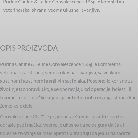
Purina Canine & Feline Convalescence 195g je kompletna
veterinarska ishrana, veoma ukusna i svarljiva.
OPIS PROIZVODA
Purina Canine & Feline Convalescence 195g je kompletna
veterinarska ishrana, veoma ukusna i svarljiva, sa velikom
gustinom i gustinom hranljivih sastojaka. Posebno je korisno za
životinje u oporavku koje se oporavljaju od operacije, bolesti ili
traume, te psi i mačke kojima je potrebna intenzivnija ishrana kao
ženke koje doje.
Convalescence CN ™ je pogodan za štenad i mačiće, kao i za
odrasle pse i mačke. Veoma je ukusno da se osigura da čak i
bolesne životinje sa malo apetita ohrabruju da jedu i da sadrže