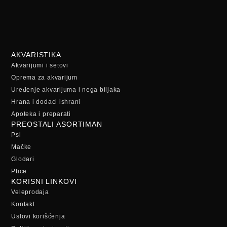
AKVARISTIKA
Akvarijumi i setovi
Oprema za akvarijum
Uređenje akvarijuma i nega biljaka
Hrana i dodaci ishrani
Apoteka i preparati
PREOSTALI ASORTIMAN
Psi
Mačke
Glodari
Ptice
KORISNI LINKOVI
Veleprodaja
Kontakt
Uslovi korišćenja