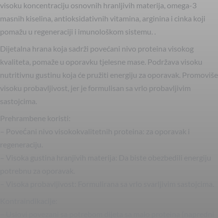
visoku koncentraciju osnovnih hranljivih materija, omega-3
masnih kiselina, antioksidativnih vitamina, arginina i cinka koji
pomažu u regeneraciji i imunološkom sistemu. .
Dijetalna hrana koja sadrži povećani nivo proteina visokog
kvaliteta, pomaže u oporavku tjelesne mase. Podržava visoku
nutritivnu gustinu koja će pružiti energiju za oporavak. Promoviše
visoku probavljivost, jer je formulisan sa vrlo probavljivim
sastojcima.
Prehrambene koristi:
– Povećani nivo visokokvalitetnih proteina: za oporavak i
regeneraciju.
– Visoka gustina hranjivih materija: Da biste obezbedili energiju
potrebnu za oporavak.
– Visoka probavljivost: Formulirana sa vrlo svarljivim sastojcima.
Kontraindikacije:
– Uslovi povezani sa potrebom dijeta sa malo proteina (napredni