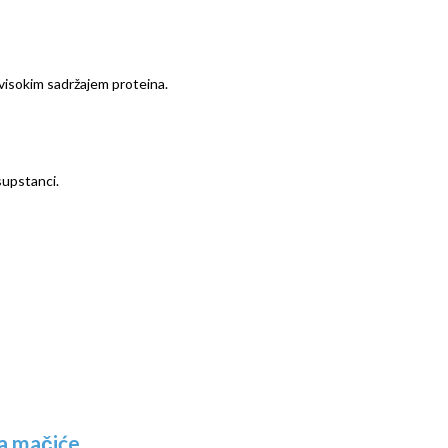
 visokim sadržajem proteina.
supstanci.
a mačiće