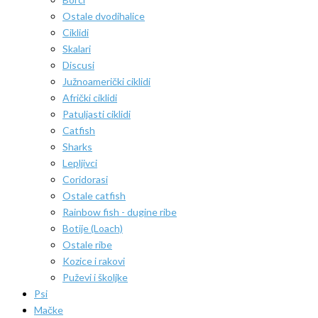
Ostale dvodihalice
Ciklidi
Skalari
Discusi
Južnoamerički ciklidi
Afrički ciklidi
Patuljasti ciklidi
Catfish
Sharks
Lepljivci
Coridorasi
Ostale catfish
Rainbow fish - dugine ribe
Botije (Loach)
Ostale ribe
Kozice i rakovi
Puževi i školjke
Psi
Mačke