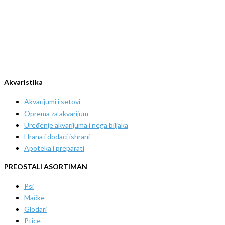
Akvaristika
Akvarijumi i setovi
Oprema za akvarijum
Uređenje akvarijuma i nega biljaka
Hrana i dodaci ishrani
Apoteka i preparati
PREOSTALI ASORTIMAN
Psi
Mačke
Glodari
Ptice