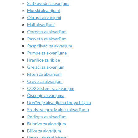
Slatkovodni akvarijumi
Morski akvarijumi
Okrugli akvarijumi
Mali akvarijumi
Oprema za akvarijum
Rasveta za akvarijum
Raspršivači za akvarijum
Pumpe za akvarijume
Hranilice za ribice
Grejači za akvarijum
Filteri za akvarijum
Crevo za akvarijum
CO2 Sistem za akvarijum
Čišćenje akvarijuma
Uređenje akvarijuma i nega biljaka
Sredstvo protiv algi u akvarijumu
Podloga za akvarijum
Đubrivo za akvarijum
Biljke za akvarijum
Hrana i dodaci ishrani