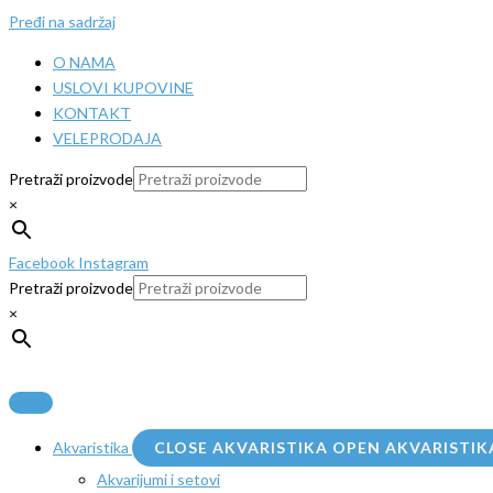
Pređi na sadržaj
O NAMA
USLOVI KUPOVINE
KONTAKT
VELEPRODAJA
Pretraži proizvode
×
Facebook
Instagram
Pretraži proizvode
×
Akvaristika
CLOSE AKVARISTIKA
OPEN AKVARISTIK
Akvarijumi i setovi