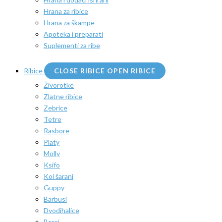
Hrana za ribice
Hrana za škampe
Apoteka i preparati
Suplementi za ribe
Ribice
CLOSE RIBICE
OPEN RIBICE
Živorotke
Zlatne ribice
Zebrice
Tetre
Rasbore
Platy
Molly
Ksifo
Koi šarani
Guppy
Barbusi
Dvodihalice
Borci