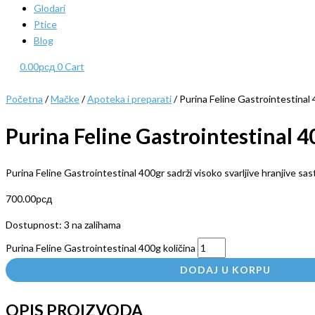
Glodari
Ptice
Blog
0.00
рсд
0
Cart
Početna
/
Mačke
/
Apoteka i preparati
/ Purina Feline Gastrointestinal
Purina Feline Gastrointestinal 4
Purina Feline Gastrointestinal 400gr sadrži visoko svarljive hranjive sas
700.00
рсд
Dostupnost:
3 na zalihama
Purina Feline Gastrointestinal 400g količina
DODAJ U KORPU
OPIS PROIZVODA