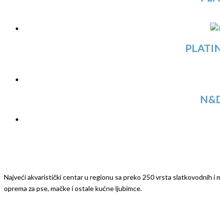
PLATIN
N&D
Najveći akvaristički centar u regionu sa preko 250 vrsta slatkovodnih i mo
oprema za pse, mačke i ostale kućne ljubimce.