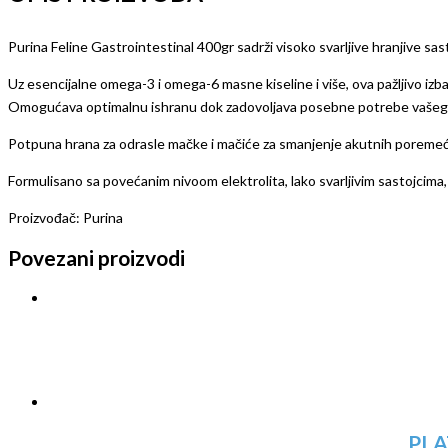
Purina Feline Gastrointestinal 400gr sadrži visoko svarljive hranjive sas
Uz esencijalne omega-3 i omega-6 masne kiseline i više, ova pažljivo izb
Omogućava optimalnu ishranu dok zadovoljava posebne potrebe vašeg o
Potpuna hrana za odrasle mačke i mačiće za smanjenje akutnih poremećaj
Formulisano sa povećanim nivoom elektrolita, lako svarljivim sastojcima,
Proizvođač: Purina
Povezani proizvodi
PLA