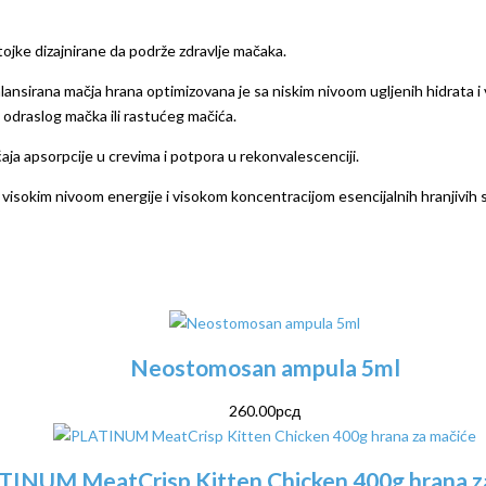
tojke dizajnirane da podrže zdravlje mačaka.
alansirana mačja hrana optimizovana je sa niskim nivoom ugljenih hidrata i
draslog mačka ili rastućeg mačića.
a apsorpcije u crevima i potpora u rekonvalescenciji.
 visokim nivoom energije i visokom koncentracijom esencijalnih hranjivih 
Neostomosan ampula 5ml
260.00
рсд
TINUM MeatCrisp Kitten Chicken 400g hrana z