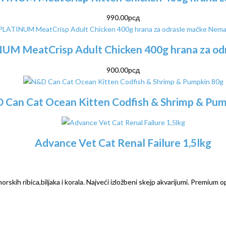
990.00
рсд
Nema 
UM MeatCrisp Adult Chicken 400g hrana za od
900.00
рсд
 Can Cat Ocean Kitten Codfish & Shrimp & Pum
Advance Vet Cat Renal Failure 1,5lkg
rskih ribica,biljaka i korala. Najveći izložbeni skejp akvarijumi. Premium o