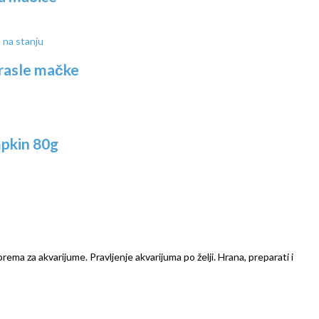
na stanju
rasle mačke
pkin 80g
prema za akvarijume. Pravljenje akvarijuma po želji. Hrana, preparati i