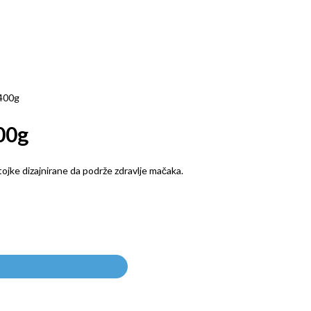
 400g
00g
tojke dizajnirane da podrže zdravlje mačaka.