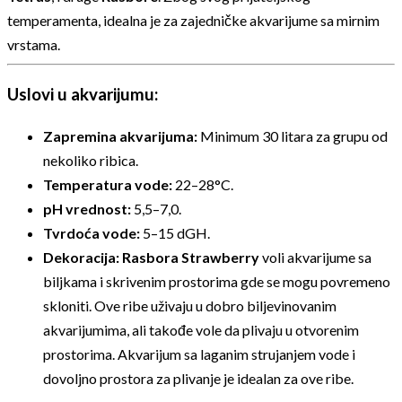
temperamenta, idealna je za zajedničke akvarijume sa mirnim
vrstama.
Uslovi u akvarijumu:
Zapremina akvarijuma:
Minimum 30 litara za grupu od
nekoliko ribica.
Temperatura vode:
22–28°C.
pH vrednost:
5,5–7,0.
Tvrdoća vode:
5–15 dGH.
Dekoracija:
Rasbora Strawberry
voli akvarijume sa
biljkama i skrivenim prostorima gde se mogu povremeno
skloniti. Ove ribe uživaju u dobro biljevinovanim
akvarijumima, ali takođe vole da plivaju u otvorenim
prostorima. Akvarijum sa laganim strujanjem vode i
dovoljno prostora za plivanje je idealan za ove ribe.