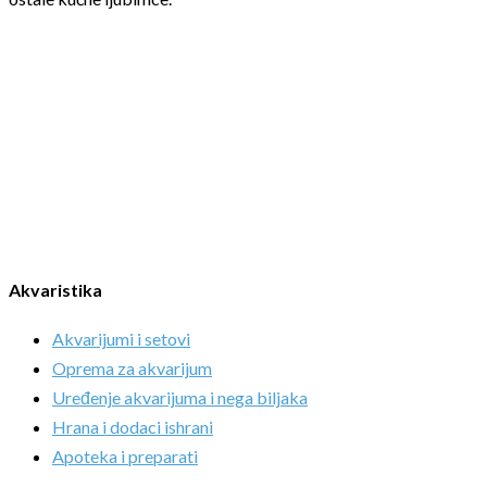
Akvaristika
Akvarijumi i setovi
Oprema za akvarijum
Uređenje akvarijuma i nega biljaka
Hrana i dodaci ishrani
Apoteka i preparati