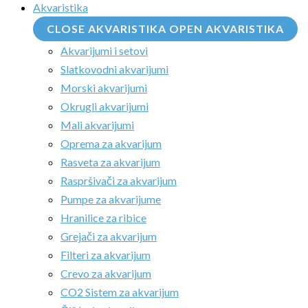
Akvaristika
CLOSE AKVARISTIKA
OPEN AKVARISTIKA
Akvarijumi i setovi
Slatkovodni akvarijumi
Morski akvarijumi
Okrugli akvarijumi
Mali akvarijumi
Oprema za akvarijum
Rasveta za akvarijum
Raspršivači za akvarijum
Pumpe za akvarijume
Hranilice za ribice
Grejači za akvarijum
Filteri za akvarijum
Crevo za akvarijum
CO2 Sistem za akvarijum