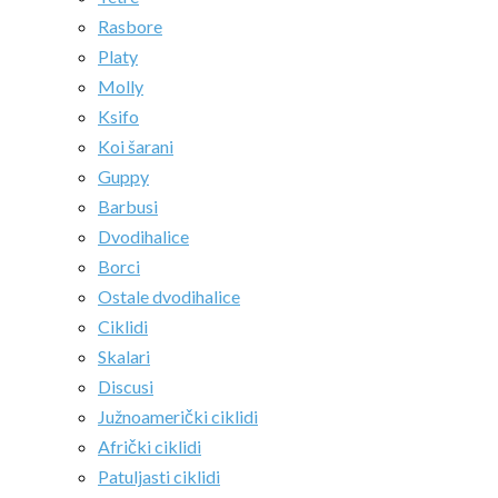
Rasbore
Platy
Molly
Ksifo
Koi šarani
Guppy
Barbusi
Dvodihalice
Borci
Ostale dvodihalice
Ciklidi
Skalari
Discusi
Južnoamerički ciklidi
Afrički ciklidi
Patuljasti ciklidi