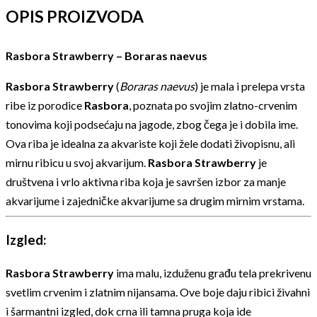
OPIS PROIZVODA
Rasbora Strawberry – Boraras naevus
Rasbora Strawberry
(
Boraras naevus
) je mala i prelepa vrsta
ribe iz porodice
Rasbora
, poznata po svojim zlatno-crvenim
tonovima koji podsećaju na jagode, zbog čega je i dobila ime.
Ova riba je idealna za akvariste koji žele dodati živopisnu, ali
mirnu ribicu u svoj akvarijum.
Rasbora Strawberry
je
društvena i vrlo aktivna riba koja je savršen izbor za manje
akvarijume i zajedničke akvarijume sa drugim mirnim vrstama.
Izgled:
Rasbora Strawberry
ima malu, izduženu građu tela prekrivenu
svetlim crvenim i zlatnim nijansama. Ove boje daju ribici živahni
i šarmantni izgled, dok crna ili tamna pruga koja ide