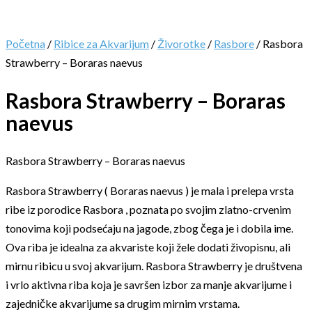
Početna
/
Ribice za Akvarijum
/
Živorotke
/
Rasbore
/ Rasbora
Strawberry – Boraras naevus
Rasbora Strawberry – Boraras
naevus
Rasbora Strawberry – Boraras naevus
Rasbora Strawberry ( Boraras naevus ) je mala i prelepa vrsta
ribe iz porodice Rasbora , poznata po svojim zlatno-crvenim
tonovima koji podsećaju na jagode, zbog čega je i dobila ime.
Ova riba je idealna za akvariste koji žele dodati živopisnu, ali
mirnu ribicu u svoj akvarijum. Rasbora Strawberry je društvena
i vrlo aktivna riba koja je savršen izbor za manje akvarijume i
zajedničke akvarijume sa drugim mirnim vrstama.