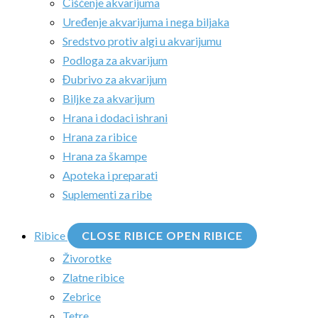
Čišćenje akvarijuma
Uređenje akvarijuma i nega biljaka
Sredstvo protiv algi u akvarijumu
Podloga za akvarijum
Đubrivo za akvarijum
Biljke za akvarijum
Hrana i dodaci ishrani
Hrana za ribice
Hrana za škampe
Apoteka i preparati
Suplementi za ribe
Ribice
CLOSE RIBICE
OPEN RIBICE
Živorotke
Zlatne ribice
Zebrice
Tetre