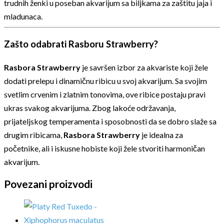
trudnih ženki u poseban akvarijum sa biljkama za zaštitu jaja i
mladunaca.
Zašto odabrati Rasboru Strawberry?
Rasbora Strawberry
je savršen izbor za akvariste koji žele
dodati prelepu i dinamičnu ribicu u svoj akvarijum. Sa svojim
svetlim crvenim i zlatnim tonovima, ove ribice postaju pravi
ukras svakog akvarijuma. Zbog lakoće održavanja,
prijateljskog temperamenta i sposobnosti da se dobro slaže sa
drugim ribicama,
Rasbora Strawberry
je idealna za
početnike, ali i iskusne hobiste koji žele stvoriti harmoničan
akvarijum.
Povezani proizvodi