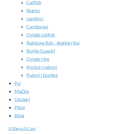
Catfish
Sharks
Lepljivci
Coridorasi
Ostale catfish
Rainbow fish - dugine ribe
Botije (Loach)
Ostale ribe
Kozice i rakovi
Puževi i školjke
Psi
Mačke
Glodari
Ptice
Blog
0.00
рсд
0
Cart