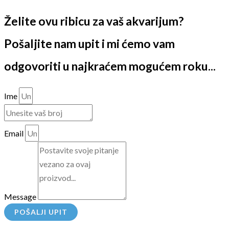
Želite ovu ribicu za vaš akvarijum?
Pošaljite nam upit i mi ćemo vam
odgovoriti u najkraćem mogućem roku...
Ime
Email
Message
POŠALJI UPIT