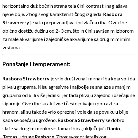
horizontalno duž bočnih strana tela čini kontrast i naglašava
njene boje. Zbog svog karakterističnog izgleda,
Rasbora
Strawberry
je vrlo prepoznatljiva i privlačna riba. Ove ribe
obično dostižu dužinu od 2–3 cm, što ih čini savršenim izborom
za male akvarijume i zajedničke akvarijume sa drugim mirnim
vrstama.
Ponašanje i temperament:
Rasbora Strawberry
je vrlo društvena i mirna riba koja voli da
pliva u grupama. Nisu agresivne i najbolje se snalaze u manjim
grupama od 6 ili više jedinki, jer tada plivaju zajedno i osećaju se
sigurnije. Ove ribe su aktivne i često plivaju u potrazi za
hranom, ali su takođe vrlo oprezne i vole da se povuku u bilje
kada se osećaju ugroženo.
Rasbora Strawberry
se dobro
slaže sa drugim mirnim vrstama ribica, uključujući
Danio
,
Tetras
, i druge
Rasbore
. Zbog svog prijateljskog