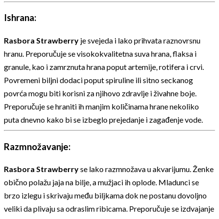
Ishrana:
Rasbora Strawberry
je svejeda i lako prihvata raznovrsnu
hranu. Preporučuje se visokokvalitetna suva hrana, flaksa i
granule, kao i zamrznuta hrana poput artemije, rotifera i crvi.
Povremeni biljni dodaci poput spiruline ili sitno seckanog
povrća mogu biti korisni za njihovo zdravlje i živahne boje.
Preporučuje se hraniti ih manjim količinama hrane nekoliko
puta dnevno kako bi se izbeglo prejedanje i zagađenje vode.
Razmnožavanje:
Rasbora Strawberry
se lako razmnožava u akvarijumu. Ženke
obično polažu jaja na bilje, a mužjaci ih oplode. Mladunci se
brzo izlegu i skrivaju među biljkama dok ne postanu dovoljno
veliki da plivaju sa odraslim ribicama. Preporučuje se izdvajanje