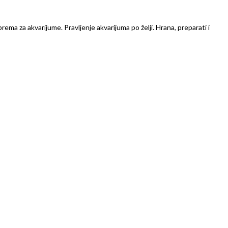
prema za akvarijume. Pravljenje akvarijuma po želji. Hrana, preparati i