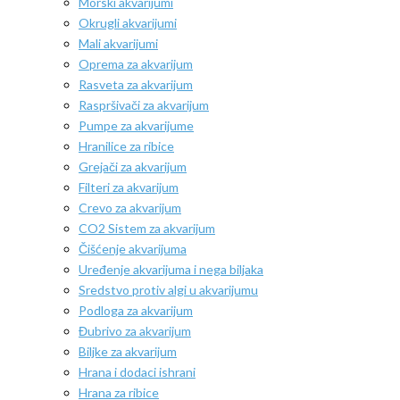
Morski akvarijumi
Okrugli akvarijumi
Mali akvarijumi
Oprema za akvarijum
Rasveta za akvarijum
Raspršivači za akvarijum
Pumpe za akvarijume
Hranilice za ribice
Grejači za akvarijum
Filteri za akvarijum
Crevo za akvarijum
CO2 Sistem za akvarijum
Čišćenje akvarijuma
Uređenje akvarijuma i nega biljaka
Sredstvo protiv algi u akvarijumu
Podloga za akvarijum
Đubrivo za akvarijum
Biljke za akvarijum
Hrana i dodaci ishrani
Hrana za ribice