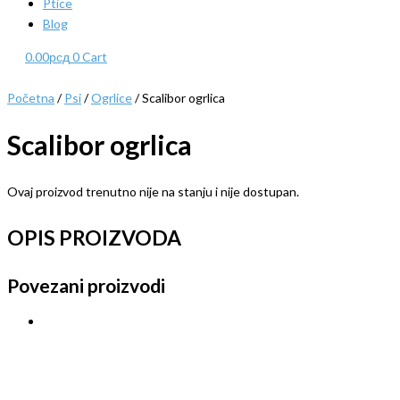
Ptice
Blog
0.00
рсд
0
Cart
Početna
/
Psi
/
Ogrlice
/ Scalibor ogrlica
Scalibor ogrlica
Ovaj proizvod trenutno nije na stanju i nije dostupan.
OPIS PROIZVODA
Povezani proizvodi