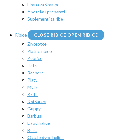
Hrana za škampe
Apoteka i preparati
Suplementi za ribe
Ribice
CLOSE RIBICE
OPEN RIBICE
Živorotke
Zlatne ribice
Zebrice
Tetre
Rasbore
Platy
Molly
Ksifo
Koi šarani
Guppy
Barbusi
Dvodihalice
Borci
Ostale dvodihalice