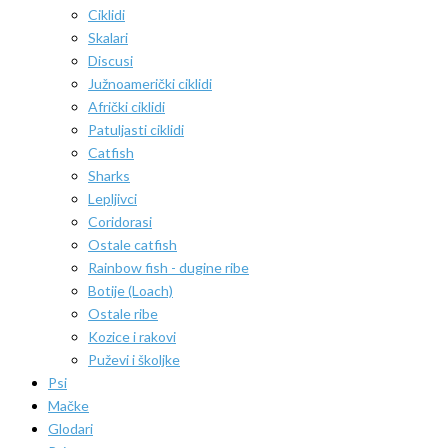
Ciklidi
Skalari
Discusi
Južnoamerički ciklidi
Afrički ciklidi
Patuljasti ciklidi
Catfish
Sharks
Lepljivci
Coridorasi
Ostale catfish
Rainbow fish - dugine ribe
Botije (Loach)
Ostale ribe
Kozice i rakovi
Puževi i školjke
Psi
Mačke
Glodari