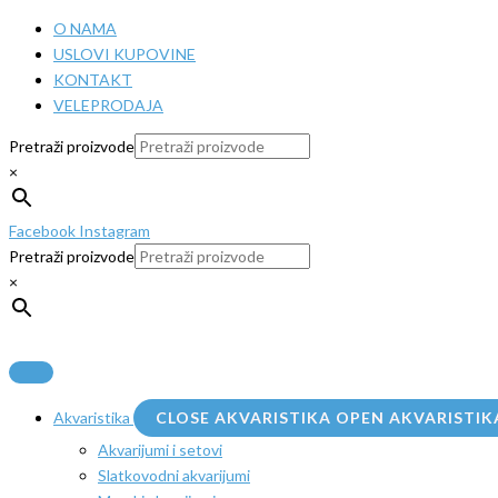
Pređi
O NAMA
na
USLOVI KUPOVINE
sadržaj
KONTAKT
VELEPRODAJA
Pretraži proizvode
×
Facebook
Instagram
Pretraži proizvode
×
Akvaristika
CLOSE AKVARISTIKA
OPEN AKVARISTIK
Akvarijumi i setovi
Slatkovodni akvarijumi