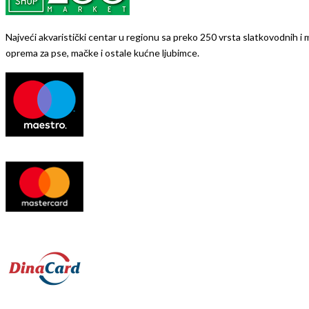
Najveći akvaristički centar u regionu sa preko 250 vrsta slatkovodnih i mo
oprema za pse, mačke i ostale kućne ljubimce.