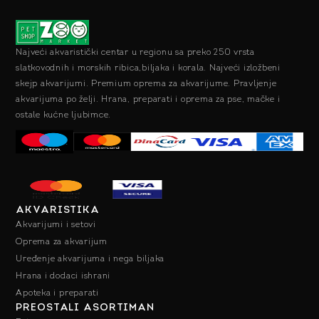
Najveći akvaristički centar u regionu sa preko 250 vrsta
slatkovodnih i morskih ribica,biljaka i korala. Najveći izložbeni
skejp akvarijumi. Premium oprema za akvarijume. Pravljenje
akvarijuma po želji. Hrana, preparati i oprema za pse, mačke i
ostale kućne ljubimce.
AKVARISTIKA
Akvarijumi i setovi
Oprema za akvarijum
Uređenje akvarijuma i nega biljaka
Hrana i dodaci ishrani
Apoteka i preparati
PREOSTALI ASORTIMAN