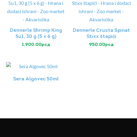
Dennerle Shrimp King
Dennerle Crusta Spinat
5u1, 30 g (5 x 6 g)
Stixx štapići
1,900.00
рсд
950.00
рсд
Sera Algovec 50ml