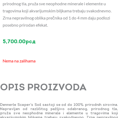
prirodnog tla, pruža sve neophodne minerale i elemente u
tragovima koji akvarijumskim biljkama trebaju svakodnevno.
Zrna nepravilnog oblika prečnika od 1 do 4 mm daju podlozi
posebno prirodan efekat.
5,700.00
рсд
Nema na zalihama
OPIS PROIZVODA
Dennerle Scaper’s Soil sastoji se od do 100% prirodnih sirovina.
Napravljen od različitog pažljivo odabranog, prirodnog tla,
pruža sve neophodne minerale i elemente u tragovima koji
akvarijumskim biljkama trebaju svakodnevno. Zrna nepravilnog