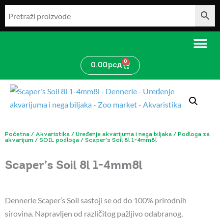
Pređi
na
sadržaj
0
Cart
0.00
рсд
Početna
/
Akvaristika
/
Uređenje akvarijuma i nega biljaka
/
Podloga za
akvarijum
/
SOIL podloga
/ Scaper’s Soil 8l 1-4mm8l
Scaper’s Soil 8l 1-4mm8l
Dennerle Scaper’s Soil sastoji se od do 100% prirodnih
sirovina. Napravljen od različitog pažljivo odabranog,