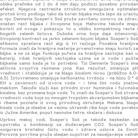
oblika prečnika od 1 do 4 mm daju podlozi posebno prirodan
efekat. Njegova rastresita struktura omogućava optimalan
protok kroz podlogu tako da koren biljaka može lepo da urastu
u nju. Dennerle Scaper’s Soil pruža savršenu osnovu za zdrav,
snažan rast biljaka i živopisne boje. Mahovine takođe imaju
koristi od ovoga i pokazuju to u obliku kompaktnog rasta i
bogatih zelenih listova. Duboka crna boja daje intenzivniji,
živopisniji kontrast sa jarko zelenom bojom biljaka. Scaper’s Soil
efikasno sprečava rast algi iz tri razloga: Posebna hranljiva
formula znači da hranljive materije prvenstveno imaju koristi za
biljke, a ne za alge. Funkcija pufera za hranljive sastojke: kao u
bateriji, višak hranljivih sastojaka uzima se iz vode i pušta
biljkama samo kada je to potrebno. Tlo Dennerle Scaper’s ima
aktivna svojstva razmene jona. Kao rezultat, smanjuje pH
vrednost i stabilizuje je na blago kiselom nivou (približno 6,0-
6,5). Istovremeno smanjuje karbonatnu tvrdoću – na blizu 0 ° d
KH u zavisnosti od izvora vode – i time čini vodu znatno
mekšom. Takođe služi kao prirodni izvor huminske i fulvinske
kiseline, bez promene boje vode. To znači da Scaper’s Soil stvara
vrednosti vode koje su mnogim tropskim akvarijumskim biljkama
i ribama poznate iz svog prirodnog okruženja. Mekana, blago
kisela voda je idealna za većinu ukrasnih riba koje vode poreklo
iz Južne Amerike, poput neonske tetre, skalara i diskusa.
Uprkos mekoj vodi, Scaper’s Soil je takođe bezbedan za
upotrebu u kombinaciji sa dodavanjem CO2. Scaper’s Soil
osigurava kristalno čistu vodu i zdrave uslove za život.
Porozna površina pruža idealan supstrat za naseljavanje važnih