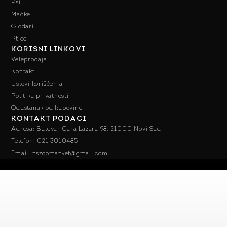
Psi
Mačke
Glodari
Ptice
KORISNI LINKOVI
Veleprodaja
Kontakt
Uslovi korišćenja
Politika privatnosti
Odustanak od kupovine
KONTAKT PODACI
Adresa: Bulevar Cara Lazara 98, 21000 Novi Sad
Telefon: 021 3010485
Email: nszoomarket@gmail.com