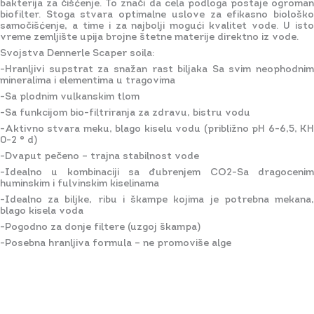
bakterija za čišćenje. To znači da cela podloga postaje ogroman
biofilter. Stoga stvara optimalne uslove za efikasno biološko
samočišćenje, a time i za najbolji mogući kvalitet vode. U isto
vreme zemljište upija brojne štetne materije direktno iz vode.
Svojstva Dennerle Scaper soila:
-Hranljivi supstrat za snažan rast biljaka Sa svim neophodnim
mineralima i elementima u tragovima
-Sa plodnim vulkanskim tlom
-Sa funkcijom bio-filtriranja za zdravu, bistru vodu
-Aktivno stvara meku, blago kiselu vodu (približno pH 6-6,5, KH
0-2 ° d)
-Dvaput pečeno – trajna stabilnost vode
-Idealno u kombinaciji sa đubrenjem CO2-Sa dragocenim
huminskim i fulvinskim kiselinama
-Idealno za biljke, ribu i škampe kojima je potrebna mekana,
blago kisela voda
-Pogodno za donje filtere (uzgoj škampa)
-Posebna hranljiva formula – ne promoviše alge