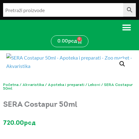
Pređi
na
sadržaj
0
Cart
0.00
рсд
Početna
/
Akvaristika
/
Apoteka i preparati
/
Lekovi
/ SERA Costapur
50ml
SERA Costapur 50ml
720.00
рсд
SERA