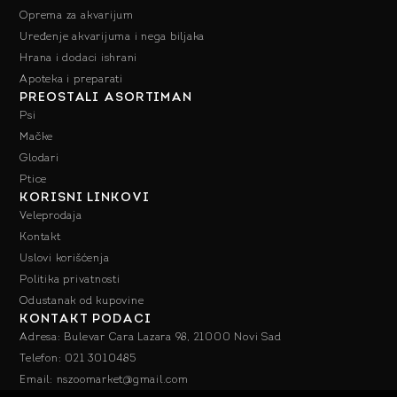
Oprema za akvarijum
Uređenje akvarijuma i nega biljaka
Hrana i dodaci ishrani
Apoteka i preparati
PREOSTALI ASORTIMAN
Psi
Mačke
Glodari
Ptice
KORISNI LINKOVI
Veleprodaja
Kontakt
Uslovi korišćenja
Politika privatnosti
Odustanak od kupovine
KONTAKT PODACI
Adresa: Bulevar Cara Lazara 98, 21000 Novi Sad
Telefon: 021 3010485
Email: nszoomarket@gmail.com