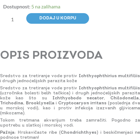
Dostupnost:
5 na zalihama
Costapur
50ml
DODAJ U KORPU
količina
OPIS PROIZVODA
Sredstvo za tretiranje vode protiv
Ichthyophthirius multifilii
i drugih jednoćelijskih parazita kože
Sredstvo za tretiranje vode protiv
Ichthyophthirius multifilii
(uzročnika bolesti belih tačkica) i drugih jednoćelijskih parazita
kože kao što su
Ichthyobodo necator
,
Chilodonella
Trichodina
,
Brooklynella
i
Cryptocaryon irritans
(poslednja dv
u morskoj vodi), kao i protiv infekcija izazvanih gljivicama
(mikozama).
Tokom tretmana akvarijum treba zamračiti. Pogodno za
upotrebu u slatkoj i morskoj vodi.
Pažnja:
Hrskavičaste ribe (
Chondrichthyes
) i beskičmenjaci ne
podnose tretman!