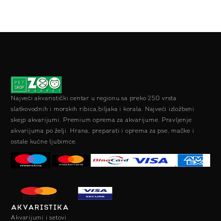
Najveći akvaristički centar u regionu sa preko 250 vrsta
slatkovodnih i morskih ribica,biljaka i korala. Najveći izložbeni
skejp akvarijumi. Premium oprema za akvarijume. Pravljenje
akvarijuma po želji. Hrana, preparati i oprema za pse, mačke i
ostale kućne ljubimce.
AKVARISTIKA
Akvarijumi i setovi