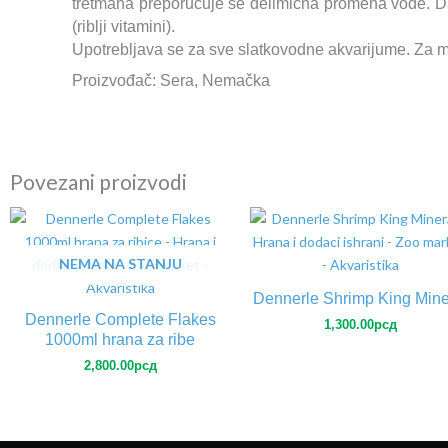
tretmana preporucuje se delimicna promena vode. Da 
(riblji vitamini).
Upotrebljava se za sve slatkovodne akvarijume. Za mo
Proizvođač: Sera, Nemačka
Povezani proizvodi
NEMA NA STANJU
Dennerle Shrimp King Mine
Dennerle Complete Flakes
1,300.00
рсд
1000ml hrana za ribe
2,800.00
рсд