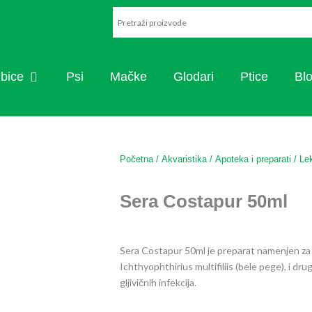
ARISTIKA
OPEN RIBICE
ibice
Psi
Mačke
Glodari
Ptice
Bl
Početna
/
Akvaristika
/
Apoteka i preparati
/
Le
Sera Costapur 50ml
Sera Costapur 50ml je preparat namenjen za t
Ichthyophthirius multifiliis (bele pege), i drug
gljivičnih infekcija.