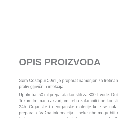
OPIS PROIZVODA
Sera Costapur 50ml je preparat namenjen za tretman prot
protiv gljivičnih infekcija.
Upotreba: 50 ml preparata koristiti za 800 L vode. Do
Tokom tretmana akvarijum treba zatamniti i ne koristi
24h. Organske i neorganske materije koje se nal
preparata. Važna informacija – neke ribe mogu biti o