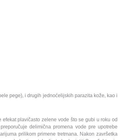
ele pege), i drugih jednoćelijskih parazita kože, kao i
se efekat plavičasto zelene vode što se gubi u roku od
 preporučuje delimična promena vode pre upotrebe
akvarijuma prilikom primene tretmana. Nakon završetka