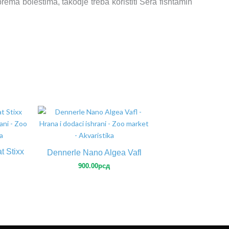
ma bolestima, takodje treba koristiti Sera fishtamin
t Stixx
Dennerle Nano Algea Vafl
900.00
рсд