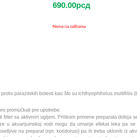
690.00
рсд
Nema na zalihama
iv parazitskih bolesti kao što su Ichthyophthirius multifiliis (b
bro promućkati pre upotrebe.
ti filter sa aktivnim ugljem. Prilikom primene preparata dobija 
aze u akvarijumskoj vodi mogu da umanje efekat leka pa se
setljive na preparat (npr. koridorusi) pa ih treba ukloniti iz 