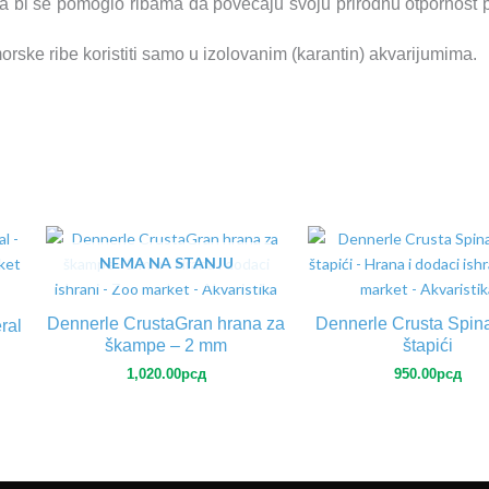
bi se pomoglo ribama da povecaju svoju prirodnu otpornost pre
rske ribe koristiti samo u izolovanim (karantin) akvarijumima.
NEMA NA STANJU
Dennerle CrustaGran hrana za
Dennerle Crusta Spina
ral
škampe – 2 mm
štapići
1,020.00
рсд
950.00
рсд