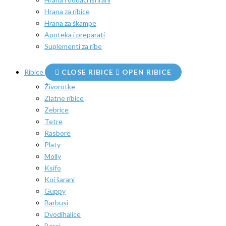
Hrana za ribice
Hrana za škampe
Apoteka i preparati
Suplementi za ribe
Ribice
CLOSE RIBICE
OPEN RIBICE
Živorotke
Zlatne ribice
Zebrice
Tetre
Rasbore
Platy
Molly
Ksifo
Koi šarani
Guppy
Barbusi
Dvodihalice
Borci