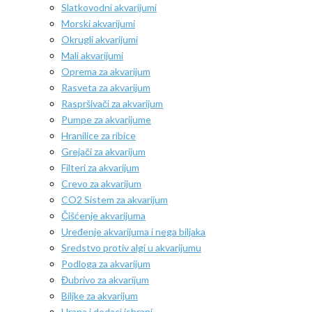
Slatkovodni akvarijumi
Morski akvarijumi
Okrugli akvarijumi
Mali akvarijumi
Oprema za akvarijum
Rasveta za akvarijum
Raspršivači za akvarijum
Pumpe za akvarijume
Hranilice za ribice
Grejači za akvarijum
Filteri za akvarijum
Crevo za akvarijum
CO2 Sistem za akvarijum
Čišćenje akvarijuma
Uređenje akvarijuma i nega biljaka
Sredstvo protiv algi u akvarijumu
Podloga za akvarijum
Đubrivo za akvarijum
Biljke za akvarijum
Hrana i dodaci ishrani