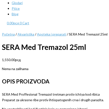
Glodari
Ptice
Blog
0.00
рсд
0
Cart
Početna
/
Akvaristika
/
Apoteka i preparati
/ SERA Med Tremazol 25ml
SERA Med Tremazol 25ml
1,550.00
рсд
Nema na zalihama
OPIS PROIZVODA
SERA Med Proffesional Tremazol tretman protiv ichtya kod ribica
Preparat za ukrasne ribe protiv ihtiopatogenih crva i drugih parazita.
Ne upotrebljavati kod životinja koje su namenjene ishrani.