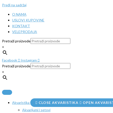
Pređi na sadržaj
O NAMA
USLOVI KUPOVINE
KONTAKT
VELEPRODAJA
Pretraži proizvode
×
Facebook
Instagram
Pretraži proizvode
×
Akvaristika
CLOSE AKVARISTIKA
OPEN AKVARIS
Akvarijumi i setovi