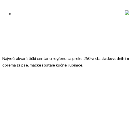
Najveći akvaristički centar u regionu sa preko 250 vrsta slatkovodnih i mo
oprema za pse, mačke i ostale kućne ljubimce.