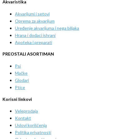
Akvaristika
Akvarijumi i setovi
Oprema za akvarijum
Uređenje akvarijuma i nega biljaka
Hrana i dodaci ishrani
Apoteka i preparati
PREOSTALI ASORTIMAN
Psi
Mačke
Glodari
Ptice
Korisni linkovi
Veleprodaja
Kontakt
Uslovi korišćenja
Politika privatnosti