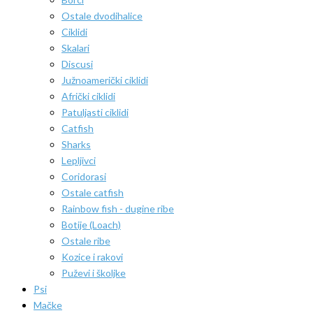
Ostale dvodihalice
Ciklidi
Skalari
Discusi
Južnoamerički ciklidi
Afrički ciklidi
Patuljasti ciklidi
Catfish
Sharks
Lepljivci
Coridorasi
Ostale catfish
Rainbow fish - dugine ribe
Botije (Loach)
Ostale ribe
Kozice i rakovi
Puževi i školjke
Psi
Mačke