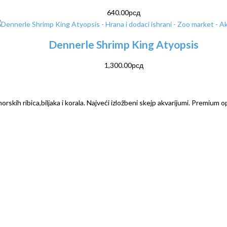
640.00
рсд
Dennerle Shrimp King Atyopsis
1,300.00
рсд
rskih ribica,biljaka i korala. Najveći izložbeni skejp akvarijumi. Premium o