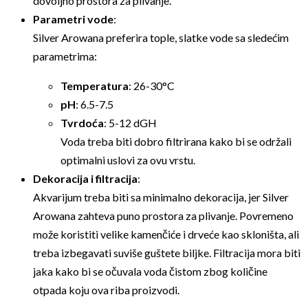
dovoljno prostora za plivanje.
Parametri vode
:
Silver Arowana preferira tople, slatke vode sa sledećim
parametrima:
Temperatura
: 26-30°C
pH
: 6.5-7.5
Tvrdoća
: 5-12 dGH
Voda treba biti dobro filtrirana kako bi se održali
optimalni uslovi za ovu vrstu.
Dekoracija i filtracija
:
Akvarijum treba biti sa minimalno dekoracija, jer Silver
Arowana zahteva puno prostora za plivanje. Povremeno
može koristiti velike kamenčiće i drveće kao skloništa, ali
treba izbegavati suviše guštete biljke. Filtracija mora biti
jaka kako bi se očuvala voda čistom zbog količine
otpada koju ova riba proizvodi.