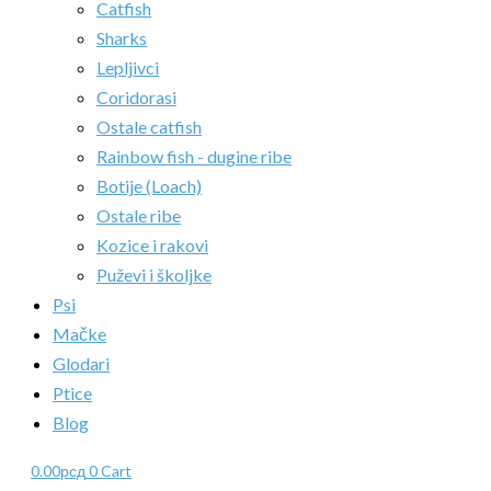
Catfish
Sharks
Lepljivci
Coridorasi
Ostale catfish
Rainbow fish - dugine ribe
Botije (Loach)
Ostale ribe
Kozice i rakovi
Puževi i školjke
Psi
Mačke
Glodari
Ptice
Blog
0.00
рсд
0
Cart