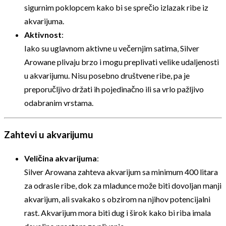
sigurnim poklopcem kako bi se sprečio izlazak ribe iz
akvarijuma.
Aktivnost
:
Iako su uglavnom aktivne u večernjim satima, Silver
Arowane plivaju brzo i mogu preplivati velike udaljenosti
u akvarijumu. Nisu posebno društvene ribe, pa je
preporučljivo držati ih pojedinačno ili sa vrlo pažljivo
odabranim vrstama.
Zahtevi u akvarijumu
Veličina akvarijuma
:
Silver Arowana zahteva akvarijum sa minimum 400 litara
za odrasle ribe, dok za mladunce može biti dovoljan manji
akvarijum, ali svakako s obzirom na njihov potencijalni
rast. Akvarijum mora biti dug i širok kako bi riba imala