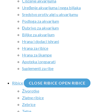
Čišćenje akvarijuma
Uređenje akvarijuma i nega biljaka
Sredstvo protiv algi u akvarijumu
Podloga za akvarijum
Đubrivo za akvarijum
Biljke za akvarijum
Hrana i dodaci ishrani
Hrana za ribice
Hrana za škampe
Apoteka i preparati
Suplementi za ribe
Ribice
CLOSE RIBICE
OPEN RIBICE
Živorotke
Zlatne ribice
Zebrice
Tetre