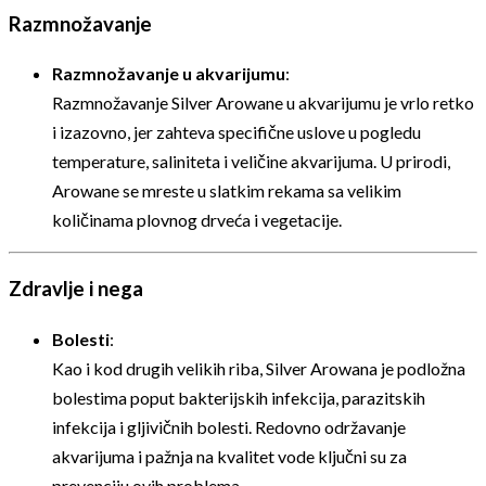
Razmnožavanje
Razmnožavanje u akvarijumu
:
Razmnožavanje Silver Arowane u akvarijumu je vrlo retko
i izazovno, jer zahteva specifične uslove u pogledu
temperature, saliniteta i veličine akvarijuma. U prirodi,
Arowane se mreste u slatkim rekama sa velikim
količinama plovnog drveća i vegetacije.
Zdravlje i nega
Bolesti
:
Kao i kod drugih velikih riba, Silver Arowana je podložna
bolestima poput bakterijskih infekcija, parazitskih
infekcija i gljivičnih bolesti. Redovno održavanje
akvarijuma i pažnja na kvalitet vode ključni su za
prevenciju ovih problema.