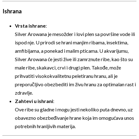
Ishrana
Vrsta ishrane
:
Silver Arowana je mesožder i lovi plen sa površine vode ili
ispod nje. U prirodi se hrani manjim ribama, insektima,
amfibijama, a ponekad i malim pticama. U akvarijumu,
Silver Arowana će jesti žive ili zamrznute ribe, kao što su
male ribe, skakavci, crvi i drugi plen. Takođe, može
prihvatiti visokokvalitetnu peletiranu hranu, ali je
preporučljivo obezbediti im živu hranu za optimalan rast i
zdravlje.
Zahtevi u ishrani
:
Ove ribe su gladne i mogu jesti nekoliko puta dnevno, uz
obavezno obezbeđivanje hrane koja im omogućava unos
potrebnih hranljivih materija.