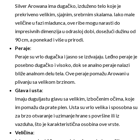
Silver Arowana ima dugačko, izduženo telo koje je
prekriveno velikim, sjajnim, srebrnim skalama. Iako male
veličine u fazi mladunca, ove ribe mogu narasti do
impresivnih dimenzija u odrasloj dobi, dosežući dužinu od
90 cm, a ponekad i više u prirodi.
Peraje
:
Peraje su vrlo dugačka i jasno se izdvajaju. Leđno peraje je
posebno dugačko i visoko, dok se analno peraje nalazi
bliže analnom delu tela. Ove peraje pomažu Arowani u
plivanju sa velikom brzinom.
Glava i usta
:
Imaju duguljastu glavu sa velikim, izbočenim očima, koje
im pomažu da prate plen. Usta su vrlo velika i sposobna su
za brzo otvaranje i uzimanje hrane s površine ili iz
vazduha, što je karakteristična osobina ove vrste.
Veličina
: