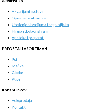
Akvaristika
Akvarijumi i setovi
Oprema za akvarijum
Uređenje akvarijuma i nega biljaka
Hrana i dodaci ishrani
Apoteka i preparati
PREOSTALI ASORTIMAN
Psi
Mačke
Glodari
Ptice
Korisni linkovi
Veleprodaja
Kontakt