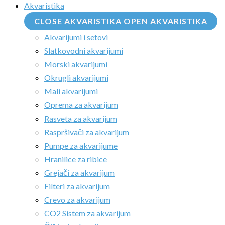
Akvaristika
CLOSE AKVARISTIKA
OPEN AKVARISTIKA
Akvarijumi i setovi
Slatkovodni akvarijumi
Morski akvarijumi
Okrugli akvarijumi
Mali akvarijumi
Oprema za akvarijum
Rasveta za akvarijum
Raspršivači za akvarijum
Pumpe za akvarijume
Hranilice za ribice
Grejači za akvarijum
Filteri za akvarijum
Crevo za akvarijum
CO2 Sistem za akvarijum