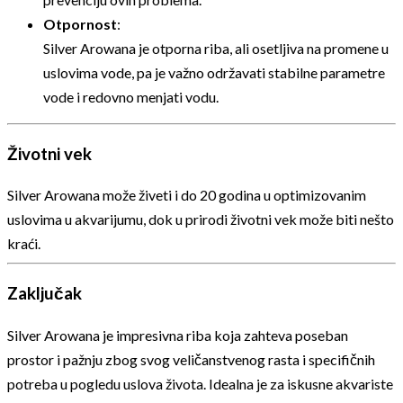
Otpornost
:
Silver Arowana je otporna riba, ali osetljiva na promene u
uslovima vode, pa je važno održavati stabilne parametre
vode i redovno menjati vodu.
Životni vek
Silver Arowana može živeti i do 20 godina u optimizovanim
uslovima u akvarijumu, dok u prirodi životni vek može biti nešto
kraći.
Zaključak
Silver Arowana je impresivna riba koja zahteva poseban
prostor i pažnju zbog svog veličanstvenog rasta i specifičnih
potreba u pogledu uslova života. Idealna je za iskusne akvariste