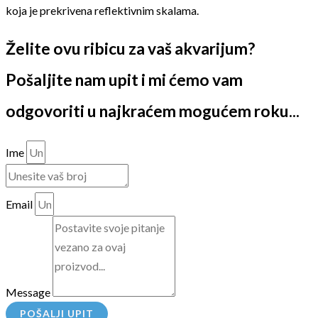
koja je prekrivena reflektivnim skalama.
Želite ovu ribicu za vaš akvarijum?
Pošaljite nam upit i mi ćemo vam
odgovoriti u najkraćem mogućem roku...
Ime
Email
Message
POŠALJI UPIT