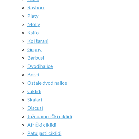
Rasbore
Platy
Molly
Ksifo
Koi šarani
Guppy
Barbusi
Dvodihalice
Borci
Ostale dvodihalice
Ciklidi
Skalari
Discusi
Južnoamerički ciklidi
Afrički ciklidi
Patuljasti ciklidi