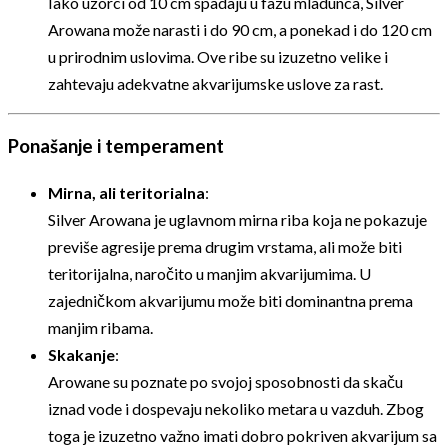
Iako uzorci od 10 cm spadaju u fazu mladunca, Silver
Arowana može narasti i do 90 cm, a ponekad i do 120 cm
u prirodnim uslovima. Ove ribe su izuzetno velike i
zahtevaju adekvatne akvarijumske uslove za rast.
Ponašanje i temperament
Mirna, ali teritorialna
:
Silver Arowana je uglavnom mirna riba koja ne pokazuje
previše agresije prema drugim vrstama, ali može biti
teritorijalna, naročito u manjim akvarijumima. U
zajedničkom akvarijumu može biti dominantna prema
manjim ribama.
Skakanje
:
Arowane su poznate po svojoj sposobnosti da skaču
iznad vode i dospevaju nekoliko metara u vazduh. Zbog
toga je izuzetno važno imati dobro pokriven akvarijum sa