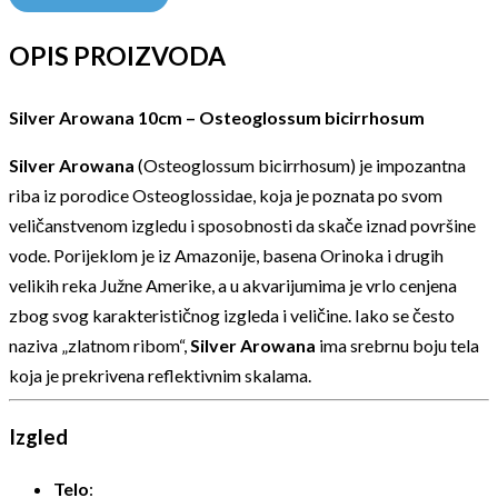
OPIS PROIZVODA
Silver Arowana 10cm – Osteoglossum bicirrhosum
Silver Arowana
(Osteoglossum bicirrhosum) je impozantna
riba iz porodice Osteoglossidae, koja je poznata po svom
veličanstvenom izgledu i sposobnosti da skače iznad površine
vode. Porijeklom je iz Amazonije, basena Orinoka i drugih
velikih reka Južne Amerike, a u akvarijumima je vrlo cenjena
zbog svog karakterističnog izgleda i veličine. Iako se često
naziva „zlatnom ribom“,
Silver Arowana
ima srebrnu boju tela
koja je prekrivena reflektivnim skalama.
Izgled
Telo
: