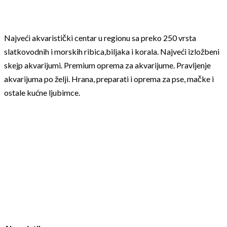
Najveći akvaristički centar u regionu sa preko 250 vrsta
slatkovodnih i morskih ribica,biljaka i korala. Najveći izložbeni
skejp akvarijumi. Premium oprema za akvarijume. Pravljenje
akvarijuma po želji. Hrana, preparati i oprema za pse, mačke i
ostale kućne ljubimce.