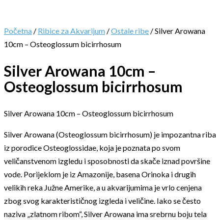
Početna
/
Ribice za Akvarijum
/
Ostale ribe
/ Silver Arowana
10cm – Osteoglossum bicirrhosum
Silver Arowana 10cm –
Osteoglossum bicirrhosum
Silver Arowana 10cm – Osteoglossum bicirrhosum
Silver Arowana (Osteoglossum bicirrhosum) je impozantna riba
iz porodice Osteoglossidae, koja je poznata po svom
veličanstvenom izgledu i sposobnosti da skače iznad površine
vode. Porijeklom je iz Amazonije, basena Orinoka i drugih
velikih reka Južne Amerike, a u akvarijumima je vrlo cenjena
zbog svog karakterističnog izgleda i veličine. Iako se često
naziva „zlatnom ribom“, Silver Arowana ima srebrnu boju tela