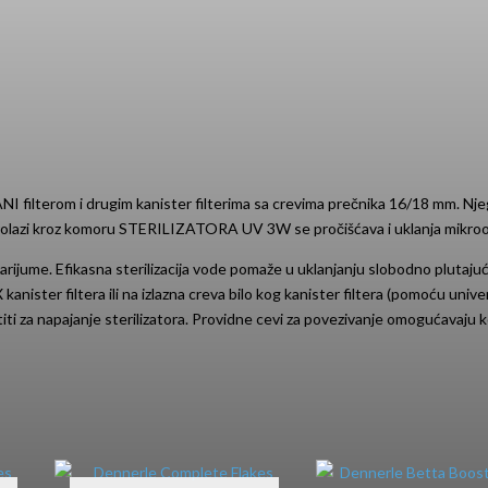
LAMPA
11W
količina
filterom i drugim kanister filterima sa crevima prečnika 16/18 mm. Njegov
a prolazi kroz komoru STERILIZATORA UV 3W se pročišćava i uklanja mikro
rijume. Efikasna sterilizacija vode pomaže u uklanjanju slobodno plutajuć
kanister filtera ili na izlazna creva bilo kog kanister filtera (pomoću unive
i za napajanje sterilizatora. Providne cevi za povezivanje omogućavaju kont