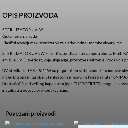
OPIS PROIZVODA
STERILIZATOR UV AS
Čista i sigurna voda
Klasični akvarijumski sterilizatori za slatkovodne i morske akvarijume.
STERILIZATOR UV 3W – sterilizator dizajniran za upotrebu sa Multi KANI 
emituje UV-C svetlost, koja ubija alge, protozoe i bakterije. Voda koj
UV sterilizatori AS – 5-11W su pogodni i za slatkovodne i za morske akva
mogu biti opasni za ribe. Sterilizatori se mogu instalirati unutar UNIMAX 
Unutrašnji filteri velikog kapaciteta (npr. TURBOFILTER) mogu se koristit
instalirati u gotovo bilo koji akvarijum.
Povezani proizvodi