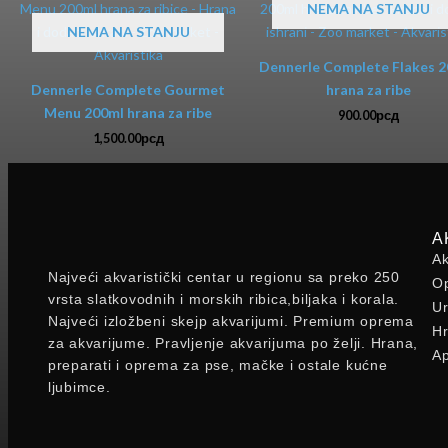
NEMA NA STANJU
NEMA NA STANJU
Dennerle Complete Flakes 
Dennerle Complete Gourmet
hrana za ribe
Menu 200ml hrana za ribe
900.00
рсд
1,500.00
рсд
A
Ak
Najveći akvaristički centar u regionu sa preko 250
Op
vrsta slatkovodnih i morskih ribica,biljaka i korala.
Ur
Najveći izložbeni skejp akvarijumi. Premium oprema
Hr
za akvarijume. Pravljenje akvarijuma po želji. Hrana,
Ap
preparati i oprema za pse, mačke i ostale kućne
ljubimce.