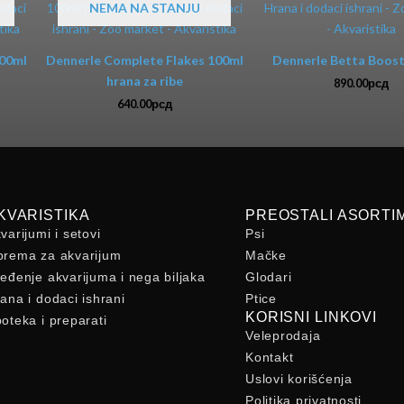
NEMA NA STANJU
200ml
Dennerle Complete Flakes 100ml
Dennerle Betta Boost
hrana za ribe
890.00
рсд
640.00
рсд
KVARISTIKA
PREOSTALI ASORTI
varijumi i setovi
Psi
rema za akvarijum
Mačke
eđenje akvarijuma i nega biljaka
Glodari
ana i dodaci ishrani
Ptice
KORISNI LINKOVI
oteka i preparati
Veleprodaja
Kontakt
Uslovi korišćenja
Politika privatnosti