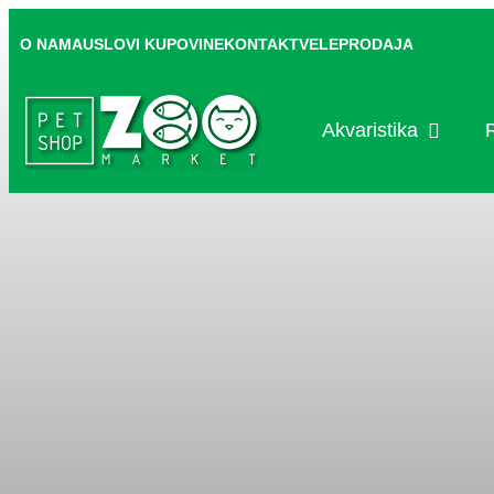
Pređi
na
O NAMA
USLOVI KUPOVINE
KONTAKT
VELEPRODAJA
sadržaj
OPEN AK
Akvaristika