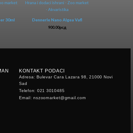
er 30ml
Dennerle Nano Algea Vafl
900.00
рсд
MAN
KONTAKT PODACI
Adresa: Bulevar Cara Lazara 98, 21000 Novi
Sad
Telefon: 021 3010485
Email: nszoomarket@gmail.com