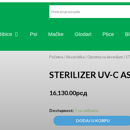
VARISTIKA
OPEN RIBICE
Ribice
Psi
Mačke
Glodari
Ptice
B
Početna
/
Akvaristika
/
Oprema za akvarijum
/ S
STERILIZER UV-C 
16,130.00
рсд
STERILIZER
Dostupnost:
1 na zalihama
UV-
C
DODAJ U KORPU
AS