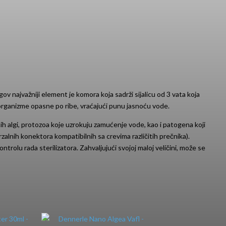
 najvažniji element je komora koja sadrži sijalicu od 3 vata koja
organizme opasne po ribe, vraćajući punu jasnoću vode.
ih algi, protozoa koje uzrokuju zamućenje vode, kao i patogena koji
rzalnih konektora kompatibilnih sa crevima različitih prečnika).
rolu rada sterilizatora. Zahvaljujući svojoj maloj veličini, može se