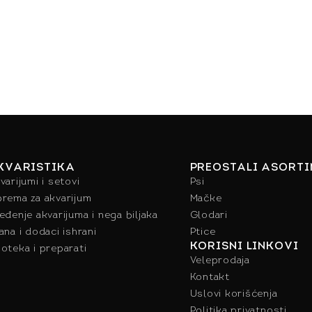
KVARISTIKA
PREOSTALI ASORT
varijumi i setovi
Psi
rema za akvarijum
Mačke
eđenje akvarijuma i nega biljaka
Glodari
ana i dodaci ishrani
Ptice
KORISNI LINKOVI
oteka i preparati
Veleprodaja
Kontakt
Uslovi korišćenja
Politika privatnosti