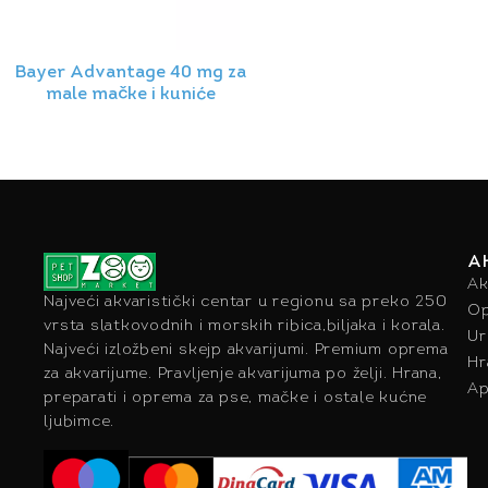
Bayer Advantage 40 mg za
male mačke i kuniće
A
Ak
Najveći akvaristički centar u regionu sa preko 250
Op
vrsta slatkovodnih i morskih ribica,biljaka i korala.
Ur
Najveći izložbeni skejp akvarijumi. Premium oprema
Hr
za akvarijume. Pravljenje akvarijuma po želji. Hrana,
Ap
preparati i oprema za pse, mačke i ostale kućne
ljubimce.