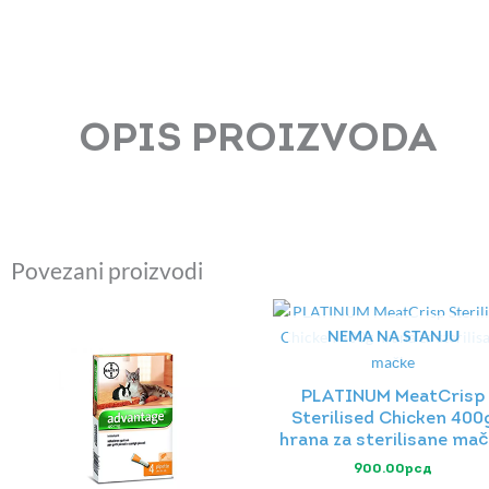
OPIS PROIZVODA
Povezani proizvodi
NEMA NA STANJU
PLATINUM MeatCrisp
Sterilised Chicken 400
hrana za sterilisane ma
900.00
рсд