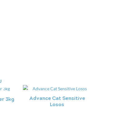
U
Advance Cat Sensitive
er 3kg
Losos