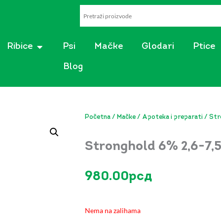
AKVARISTIKA
OPEN RIBICE
Ribice
Psi
Mačke
Glodari
Ptice
Blog
Početna
/
Mačke
/
Apoteka i preparati
/ Str
Stronghold 6% 2,6-7,5
980.00
рсд
Nema na zalihama