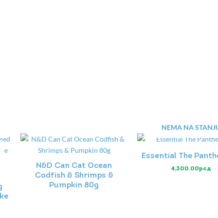
NEMA NA STANJ
Essential The Panth
N&D Can Cat Ocean
4,300.00
рсд
Codfish & Shrimps &
Pumpkin 80g
g
čke