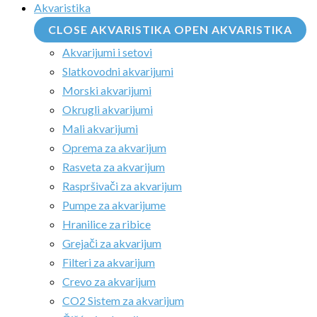
Akvaristika
CLOSE AKVARISTIKA
OPEN AKVARISTIKA
Akvarijumi i setovi
Slatkovodni akvarijumi
Morski akvarijumi
Okrugli akvarijumi
Mali akvarijumi
Oprema za akvarijum
Rasveta za akvarijum
Raspršivači za akvarijum
Pumpe za akvarijume
Hranilice za ribice
Grejači za akvarijum
Filteri za akvarijum
Crevo za akvarijum
CO2 Sistem za akvarijum