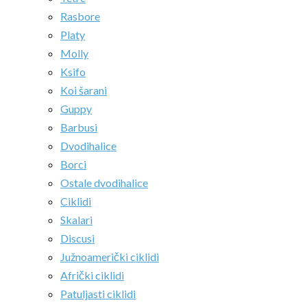
Rasbore
Platy
Molly
Ksifo
Koi šarani
Guppy
Barbusi
Dvodihalice
Borci
Ostale dvodihalice
Ciklidi
Skalari
Discusi
Južnoamerički ciklidi
Afrički ciklidi
Patuljasti ciklidi