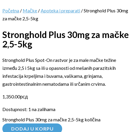
Početna
/
Mačke
/
Apoteka i preparati
/ Stronghold Plus 30mg
za mačke 2,5-5kg
Stronghold Plus 30mg za mačke
2,5-5kg
Stronghold Plus Spot-On rastvor je za male mačke težine
između 2,5 i 5kg sa ili u opasnosti od mešanih parazitskih
infestacija krpeljima i buvama, vaškama, grinjama,
gastrointestinalnim nematodama ili srčanim crvima.
1,350.00
рсд
Dostupnost:
1 na zalihama
Stronghold Plus 30mg za mačke 2,5-5kg količina
DODAJ U KORPU