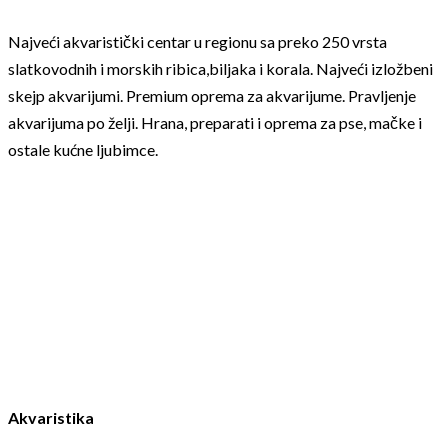
Najveći akvaristički centar u regionu sa preko 250 vrsta
slatkovodnih i morskih ribica,biljaka i korala. Najveći izložbeni
skejp akvarijumi. Premium oprema za akvarijume. Pravljenje
akvarijuma po želji. Hrana, preparati i oprema za pse, mačke i
ostale kućne ljubimce.
Akvaristika