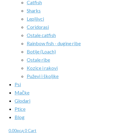
Catfish
Sharks
Lepljivci
Coridorasi
Ostale catfish
Rainbow fish - dugine ribe
Botije (Loach)
Ostale ribe
Kozice i rakovi
Puževi i školjke
Psi
Mačke
Glodari
Ptice
Blog
0.00
рсд
0
Cart