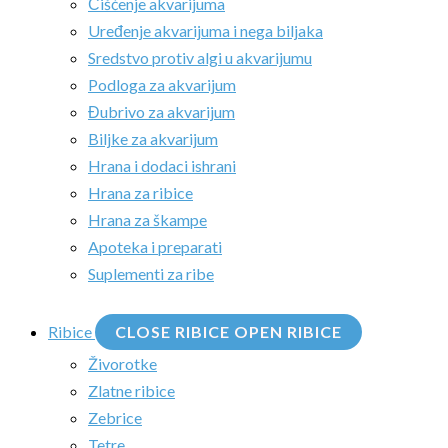
Čišćenje akvarijuma
Uređenje akvarijuma i nega biljaka
Sredstvo protiv algi u akvarijumu
Podloga za akvarijum
Đubrivo za akvarijum
Biljke za akvarijum
Hrana i dodaci ishrani
Hrana za ribice
Hrana za škampe
Apoteka i preparati
Suplementi za ribe
Ribice
CLOSE RIBICE
OPEN RIBICE
Živorotke
Zlatne ribice
Zebrice
Tetre