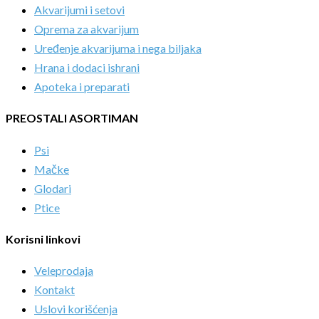
Akvarijumi i setovi
Oprema za akvarijum
Uređenje akvarijuma i nega biljaka
Hrana i dodaci ishrani
Apoteka i preparati
PREOSTALI ASORTIMAN
Psi
Mačke
Glodari
Ptice
Korisni linkovi
Veleprodaja
Kontakt
Uslovi korišćenja