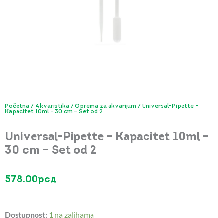
Početna
/
Akvaristika
/
Oprema za akvarijum
/ Universal-Pipette –
Kapacitet 10ml – 30 cm – Set od 2
Universal-Pipette – Kapacitet 10ml –
30 cm – Set od 2
578.00
рсд
Universal-
Dostupnost:
1 na zalihama
Pipette