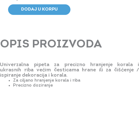
-
DODAJ U KORPU
Kapacitet
10ml
-
30
OPIS PROIZVODA
cm
-
Univerzalna pipeta za precizno hranjenje korala i
Set
ukrasnih riba većim česticama hrane ili za čišćenje /
od
ispiranje dekoracija i korala.
Za ciljano hranjenje korala i riba
2
Precizno doziranje
količina