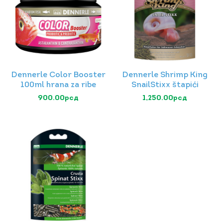
Dennerle Color Booster
Dennerle Shrimp King
100ml hrana za ribe
SnailStixx štapići
900.00
рсд
1,250.00
рсд