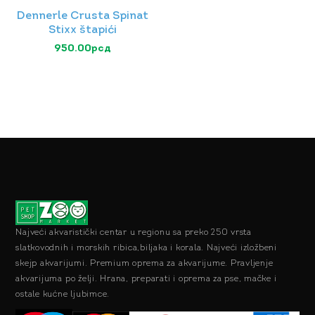
Dennerle Crusta Spinat
Stixx štapići
950.00
рсд
Najveći akvaristički centar u regionu sa preko 250 vrsta
slatkovodnih i morskih ribica,biljaka i korala. Najveći izložbeni
skejp akvarijumi. Premium oprema za akvarijume. Pravljenje
akvarijuma po želji. Hrana, preparati i oprema za pse, mačke i
ostale kućne ljubimce.