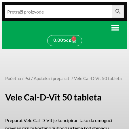
Pređi
na
sadržaj
0
Cart
0.00
рсд
Početna
/
Psi
/
Apoteka i preparati
/ Vele Cal-D-Vit 50 tableta
Vele Cal-D-Vit 50 tableta
Preparat Vele Cal-D-Vit je koncipiran tako da omogući
pravilan razvoj koštano zubnog sistema kod štenadi i