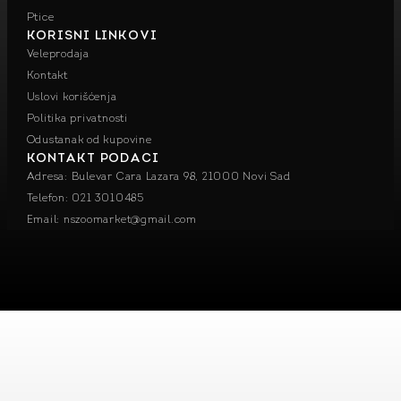
Ptice
KORISNI LINKOVI
Veleprodaja
Kontakt
Uslovi korišćenja
Politika privatnosti
Odustanak od kupovine
KONTAKT PODACI
Adresa: Bulevar Cara Lazara 98, 21000 Novi Sad
Telefon: 021 3010485
Email: nszoomarket@gmail.com