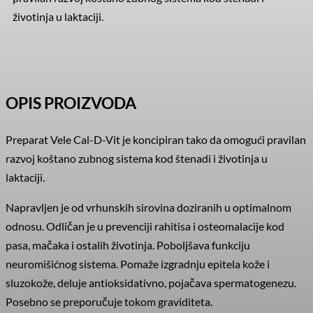
životinja u laktaciji.
OPIS PROIZVODA
Preparat Vele Cal-D-Vit je koncipiran tako da omogući pravilan
razvoj koštano zubnog sistema kod štenadi i životinja u
laktaciji.
Napravljen je od vrhunskih sirovina doziranih u optimalnom
odnosu. Odličan je u prevenciji rahitisa i osteomalacije kod
pasa, mačaka i ostalih životinja. Poboljšava funkciju
neuromišićnog sistema. Pomaže izgradnju epitela kože i
sluzokože, deluje antioksidativno, pojačava spermatogenezu.
Posebno se preporučuje tokom graviditeta.