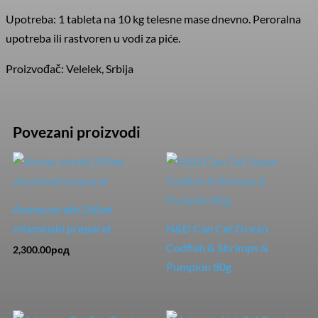
Upotreba: 1 tableta na 10 kg telesne mase dnevno. Peroralna
upotreba ili rastvoren u vodi za piće.
Proizvođač: Velelek, Srbija
Povezani proizvodi
Anima-strath 250ml
vitaminski preparat
N&D Can Cat Ocean
Codfish & Shrimps &
2,300.00
рсд
Pumpkin 80g