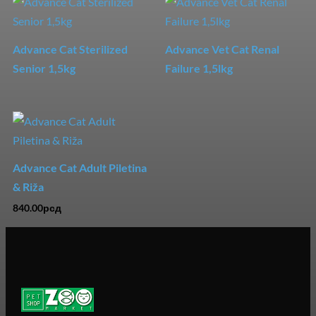
Advance Cat Sterilized
Advance Vet Cat Renal
Senior 1,5kg
Failure 1,5lkg
Advance Cat Adult Piletina
& Riža
840.00
рсд