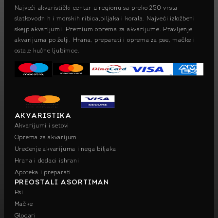
Najveći akvaristički centar u regionu sa preko 250 vrsta
slatkovodnih i morskih ribica,biljaka i korala. Najveći izložbeni
skejp akvarijumi. Premium oprema za akvarijume. Pravljenje
akvarijuma po želji. Hrana, preparati i oprema za pse, mačke i
ostale kućne ljubimce.
AKVARISTIKA
Akvarijumi i setovi
Oprema za akvarijum
Uređenje akvarijuma i nega biljaka
Hrana i dodaci ishrani
Apoteka i preparati
PREOSTALI ASORTIMAN
Psi
Mačke
Glodari