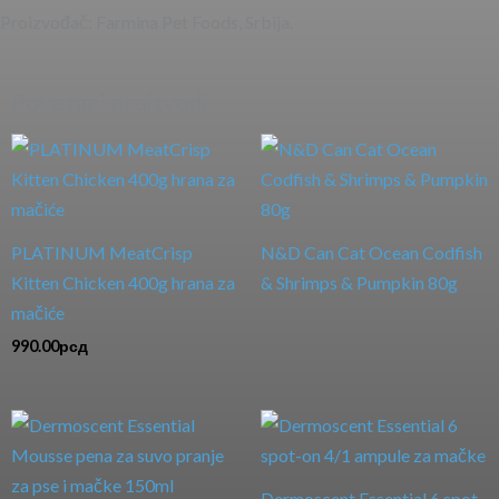
Proizvođač: Farmina Pet Foods, Srbija.
Povezani proizvodi
PLATINUM MeatCrisp
N&D Can Cat Ocean Codfish
Kitten Chicken 400g hrana za
& Shrimps & Pumpkin 80g
mačiće
990.00
рсд
Dermoscent Essential 6 spot-