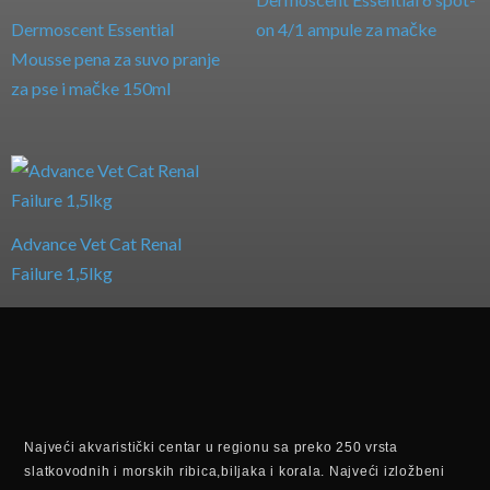
Dermoscent Essential
on 4/1 ampule za mačke
Mousse pena za suvo pranje
za pse i mačke 150ml
Advance Vet Cat Renal
Failure 1,5lkg
Najveći akvaristički centar u regionu sa preko 250 vrsta
slatkovodnih i morskih ribica,biljaka i korala. Najveći izložbeni