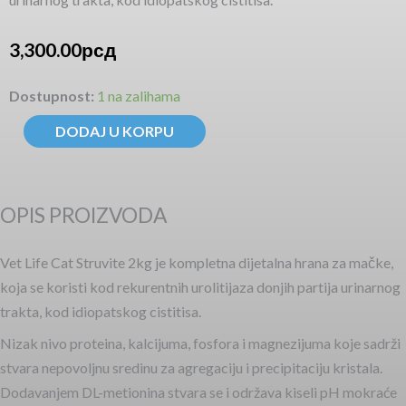
3,300.00
рсд
Vet
Dostupnost:
1 na zalihama
Life
DODAJ U KORPU
Cat
Struvite
2kg
OPIS PROIZVODA
količina
Vet Life Cat Struvite 2kg je kompletna dijetalna hrana za mačke,
koja se koristi kod rekurentnih urolitijaza donjih partija urinarnog
trakta, kod idiopatskog cistitisa.
Nizak nivo proteina, kalcijuma, fosfora i magnezijuma koje sadrži
stvara nepovoljnu sredinu za agregaciju i precipitaciju kristala.
Dodavanjem DL-metionina stvara se i održava kiseli pH mokraće