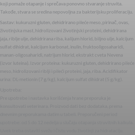
koji pomaže otapanje i sprečava ponovno stvaranje struvita.
Takođe, stvara se sredina nepovoljna za bakterijsku proliferaciju.
Sastav: kukuruzni gluten, dehidrirano pileće meso, pirinač, ovas,
životinjska mast, hidrolizovani životinjski proteini, dehidrirana
jaja, riblje ulje, dehidrirana riba, kalijum hlorid, biljno ulje, kalcijum
sulfat dihidrat, kalcijum karbonat, inulin, fruktooligosaharidi,
manan-oligosaharidi, natrijum hlorid, ekstrakt cveta Nevena
(izvor luteina). Izvor proteina: kukuruzni gluten, dehidrirano pileće
meso, hidrolizovani riblji i pileći proteini, jaja, riba. Acidifikator
urina: DL-metionin (7 g/kg), kalcijum sulfat dihidrat (5 g/kg).
Upotreba:
Pre upotrebe i nastavka korišćenja hrane preporuka je
konsultovati veterinara. Proizvod dati bez dodataka, prema
dnevnim preporukama datim u tabeli. Preporučeni period
upotrebe: od 5 do 12 nedelja u slučaju otapanja struvitnih kalkula.
Uvek treba ostaviti svežu i čistu vodu životinji za hidrataciju.