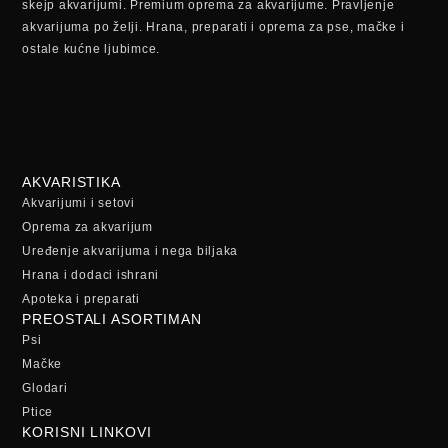
skejp akvarijumi. Premium oprema za akvarijume. Pravljenje
akvarijuma po želji. Hrana, preparati i oprema za pse, mačke i
ostale kućne ljubimce.
AKVARISTIKA
Akvarijumi i setovi
Oprema za akvarijum
Uređenje akvarijuma i nega biljaka
Hrana i dodaci ishrani
Apoteka i preparati
PREOSTALI ASORTIMAN
Psi
Mačke
Glodari
Ptice
KORISNI LINKOVI