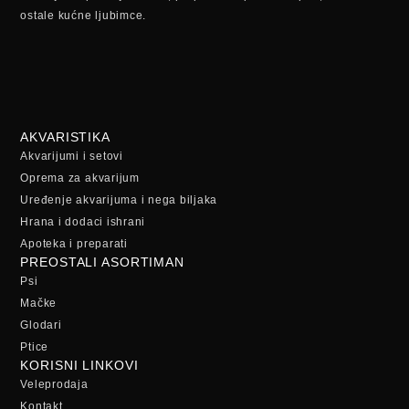
ostale kućne ljubimce.
AKVARISTIKA
Akvarijumi i setovi
Oprema za akvarijum
Uređenje akvarijuma i nega biljaka
Hrana i dodaci ishrani
Apoteka i preparati
PREOSTALI ASORTIMAN
Psi
Mačke
Glodari
Ptice
KORISNI LINKOVI
Veleprodaja
Kontakt