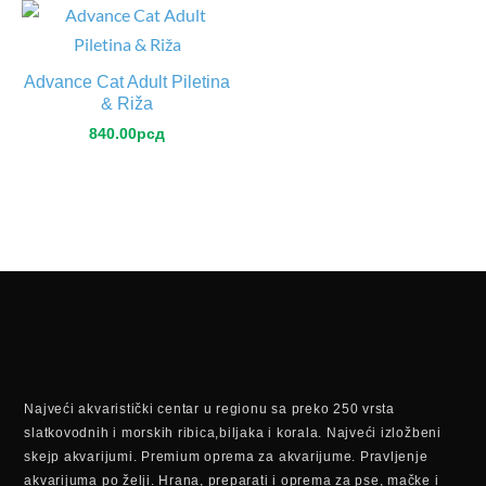
Advance Cat Adult Piletina
& Riža
840.00
рсд
Najveći akvaristički centar u regionu sa preko 250 vrsta
slatkovodnih i morskih ribica,biljaka i korala. Najveći izložbeni
skejp akvarijumi. Premium oprema za akvarijume. Pravljenje
akvarijuma po želji. Hrana, preparati i oprema za pse, mačke i