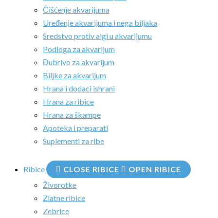
Čišćenje akvarijuma
Uređenje akvarijuma i nega biljaka
Sredstvo protiv algi u akvarijumu
Podloga za akvarijum
Đubrivo za akvarijum
Biljke za akvarijum
Hrana i dodaci ishrani
Hrana za ribice
Hrana za škampe
Apoteka i preparati
Suplementi za ribe
Ribice
CLOSE RIBICE
OPEN RIBICE
Živorotke
Zlatne ribice
Zebrice