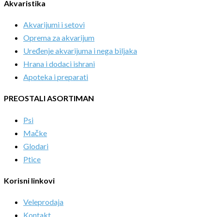
Akvaristika
Akvarijumi i setovi
Oprema za akvarijum
Uređenje akvarijuma i nega biljaka
Hrana i dodaci ishrani
Apoteka i preparati
PREOSTALI ASORTIMAN
Psi
Mačke
Glodari
Ptice
Korisni linkovi
Veleprodaja
Kontakt