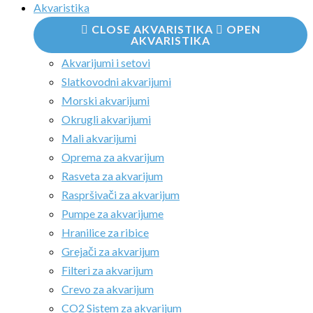
Akvaristika
CLOSE AKVARISTIKA
OPEN
AKVARISTIKA
Akvarijumi i setovi
Slatkovodni akvarijumi
Morski akvarijumi
Okrugli akvarijumi
Mali akvarijumi
Oprema za akvarijum
Rasveta za akvarijum
Raspršivači za akvarijum
Pumpe za akvarijume
Hranilice za ribice
Grejači za akvarijum
Filteri za akvarijum
Crevo za akvarijum
CO2 Sistem za akvarijum