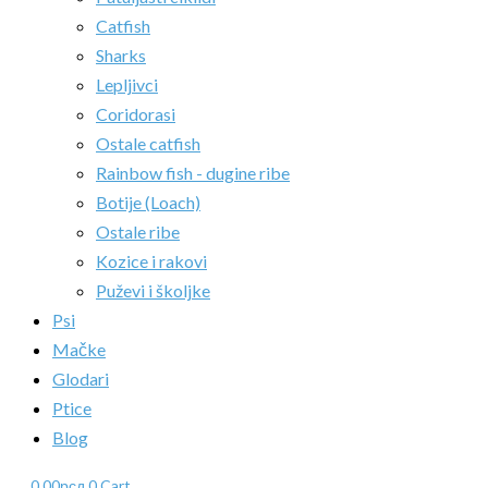
Catfish
Sharks
Lepljivci
Coridorasi
Ostale catfish
Rainbow fish - dugine ribe
Botije (Loach)
Ostale ribe
Kozice i rakovi
Puževi i školjke
Psi
Mačke
Glodari
Ptice
Blog
0.00
рсд
0
Cart