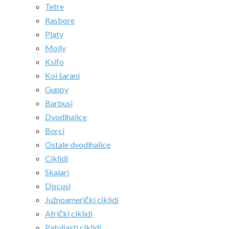
Tetre
Rasbore
Platy
Molly
Ksifo
Koi šarani
Guppy
Barbusi
Dvodihalice
Borci
Ostale dvodihalice
Ciklidi
Skalari
Discusi
Južnoamerički ciklidi
Afrički ciklidi
Patuljasti ciklidi