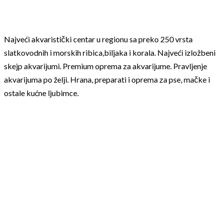
Najveći akvaristički centar u regionu sa preko 250 vrsta
slatkovodnih i morskih ribica,biljaka i korala. Najveći izložbeni
skejp akvarijumi. Premium oprema za akvarijume. Pravljenje
akvarijuma po želji. Hrana, preparati i oprema za pse, mačke i
ostale kućne ljubimce.