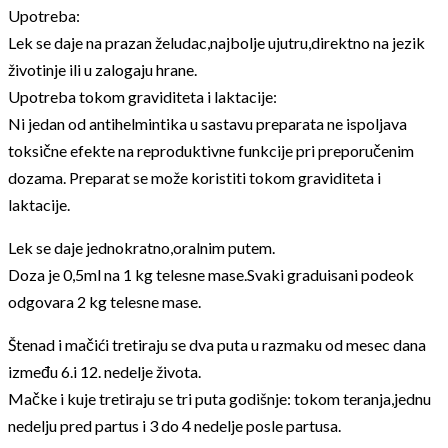
Upotreba:
Lek se daje na prazan želudac,najbolje ujutru,direktno na jezik
životinje ili u zalogaju hrane.
Upotreba tokom graviditeta i laktacije:
Ni jedan od antihelmintika u sastavu preparata ne ispoljava
toksične efekte na reproduktivne funkcije pri preporučenim
dozama. Preparat se može koristiti tokom graviditeta i
laktacije.
Lek se daje jednokratno,oralnim putem.
Doza je 0,5ml na 1 kg telesne mase.Svaki graduisani podeok
odgovara 2 kg telesne mase.
Štenad i mačići tretiraju se dva puta u razmaku od mesec dana
između 6.i 12. nedelje života.
Mačke i kuje tretiraju se tri puta godišnje: tokom teranja,jednu
nedelju pred partus i 3 do 4 nedelje posle partusa.