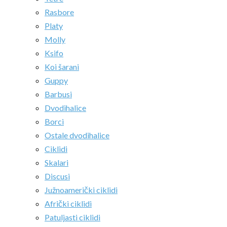
Rasbore
Platy
Molly
Ksifo
Koi šarani
Guppy
Barbusi
Dvodihalice
Borci
Ostale dvodihalice
Ciklidi
Skalari
Discusi
Južnoamerički ciklidi
Afrički ciklidi
Patuljasti ciklidi