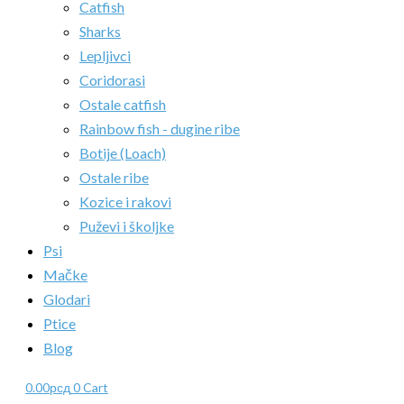
Catfish
Sharks
Lepljivci
Coridorasi
Ostale catfish
Rainbow fish - dugine ribe
Botije (Loach)
Ostale ribe
Kozice i rakovi
Puževi i školjke
Psi
Mačke
Glodari
Ptice
Blog
0.00
рсд
0
Cart