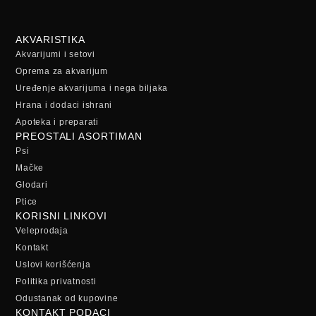
AKVARISTIKA
Akvarijumi i setovi
Oprema za akvarijum
Uređenje akvarijuma i nega biljaka
Hrana i dodaci ishrani
Apoteka i preparati
PREOSTALI ASORTIMAN
Psi
Mačke
Glodari
Ptice
KORISNI LINKOVI
Veleprodaja
Kontakt
Uslovi korišćenja
Politika privatnosti
Odustanak od kupovine
KONTAKT PODACI