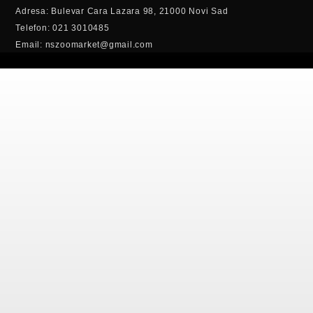
Adresa: Bulevar Cara Lazara 98, 21000 Novi Sad
Telefon: 021 3010485
Email: nszoomarket@gmail.com