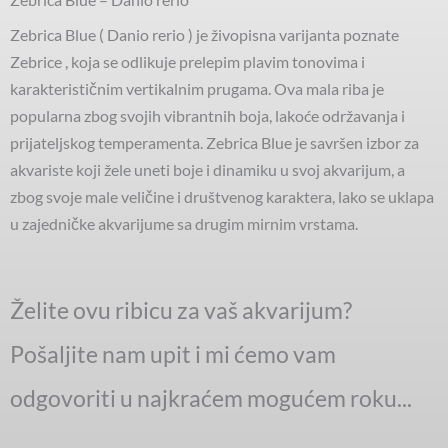
Zebrica Blue ( Danio rerio ) je živopisna varijanta poznate
Zebrice , koja se odlikuje prelepim plavim tonovima i
karakterističnim vertikalnim prugama. Ova mala riba je
popularna zbog svojih vibrantnih boja, lakoće održavanja i
prijateljskog temperamenta. Zebrica Blue je savršen izbor za
akvariste koji žele uneti boje i dinamiku u svoj akvarijum, a
zbog svoje male veličine i društvenog karaktera, lako se uklapa
u zajedničke akvarijume sa drugim mirnim vrstama.
Želite ovu ribicu za vaš akvarijum?
Pošaljite nam upit i mi ćemo vam
odgovoriti u najkraćem mogućem roku...