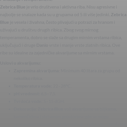
Zebrica Blue
je vrlo društvena i aktivna riba. Nisu agresivne i
najbolje se snalaze kada su u grupama od 5 ili više jedinki.
Zebrica
Blue
je vesela i živahna, često plivajući u potrazi za hranom i
uživajući u društvu drugih ribica. Zbog svog mirnog
temperamenta, dobro se slaže sa drugim mirnim vrstama ribica,
uključujući i druge
Danio
vrste i manje vrste zlatnih ribica. Ove
ribe su idealne za zajedničke akvarijume sa mirnim vrstama.
Uslovi u akvarijumu:
Zapremina akvarijuma:
Minimum 40 litara za grupu od
nekoliko ribica.
Temperatura vode:
22–28°C.
pH vrednost:
6,5–7,5.
Tvrdoća vode:
5–15 dGH.
Dekoracija:
Zebrica Blue
voli akvarijume sa biljkama,
kamenčićima i skrivenim prostorima gde se mogu
povremeno skloniti. Ove ribe uživaju u plivanju u srednjem