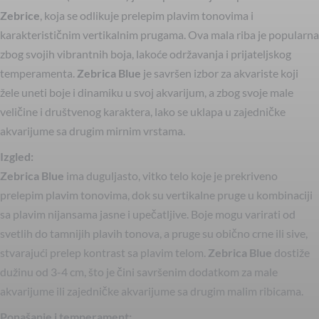
Zebrice
, koja se odlikuje prelepim plavim tonovima i
karakterističnim vertikalnim prugama. Ova mala riba je popularna
zbog svojih vibrantnih boja, lakoće održavanja i prijateljskog
temperamenta.
Zebrica Blue
je savršen izbor za akvariste koji
žele uneti boje i dinamiku u svoj akvarijum, a zbog svoje male
veličine i društvenog karaktera, lako se uklapa u zajedničke
akvarijume sa drugim mirnim vrstama.
Izgled:
Zebrica Blue
ima duguljasto, vitko telo koje je prekriveno
prelepim plavim tonovima, dok su vertikalne pruge u kombinaciji
sa plavim nijansama jasne i upečatljive. Boje mogu varirati od
svetlih do tamnijih plavih tonova, a pruge su obično crne ili sive,
stvarajući prelep kontrast sa plavim telom.
Zebrica Blue
dostiže
dužinu od 3-4 cm, što je čini savršenim dodatkom za male
akvarijume ili zajedničke akvarijume sa drugim malim ribicama.
Ponašanje i temperament: