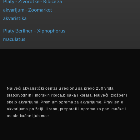
Platy Berliner – Xiphophorus
maculatus
Najveći akvaristički centar u regionu sa preko 250 vrsta
slatkovodnih i morskih ribica,biljaka i korala. Najveći izložbeni
skejp akvarijumi. Premium oprema za akvarijume. Pravljenje
akvarijuma po želji. Hrana, preparati i oprema za pse, mačke i
ostale kućne ljubimce.