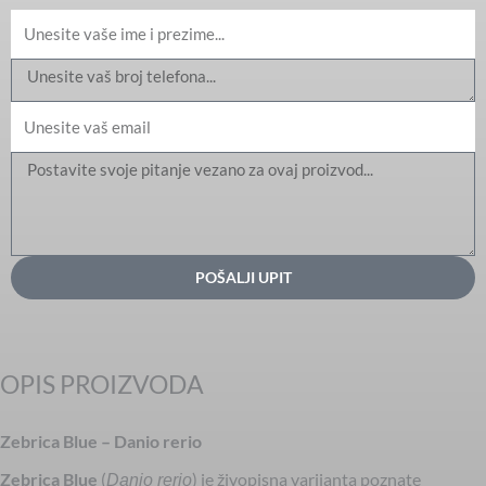
Ime
Email
Message
POŠALJI UPIT
OPIS PROIZVODA
Zebrica Blue – Danio rerio
Zebrica Blue
(
) je živopisna varijanta poznate
Danio rerio