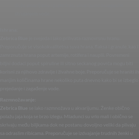
sloju akvarijuma i preferiraju akvarijume sa laganim
strujanjem vode.
Ishrana:
Zebrica Blue
je svejeda i lako prihvata raznovrsnu hranu.
Preporučuje se visokokvalitetna suva hrana, flaksa i granule, kao i
zamrznuta hrana poput artemije, rotifera i nauplii. Povremeni
biljni dodaci poput spiruline ili sitno seckanog povrća mogu biti
korisni za njihovo zdravlje i živahne boje. Preporučuje se hraniti ih
manjim količinama hrane nekoliko puta dnevno kako bi se izbeglo
prejedanje i zagađenje vode.
Razmnožavanje:
Zebrica Blue
se lako razmnožava u akvarijumu. Ženke obično
polažu jaja koja se brzo izlegu. Mladunci su vrlo mali i obično se
skrivaju među biljkama dok ne postanu dovoljno veliki da plivaju
sa odraslim ribicama. Preporučuje se izdvajanje trudnih ženki u