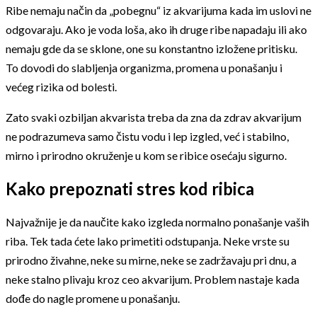
Ribe nemaju način da „pobegnu“ iz akvarijuma kada im uslovi ne
odgovaraju. Ako je voda loša, ako ih druge ribe napadaju ili ako
nemaju gde da se sklone, one su konstantno izložene pritisku.
To dovodi do slabljenja organizma, promena u ponašanju i
većeg rizika od bolesti.
Zato svaki ozbiljan akvarista treba da zna da zdrav akvarijum
ne podrazumeva samo čistu vodu i lep izgled, već i stabilno,
mirno i prirodno okruženje u kom se ribice osećaju sigurno.
Kako prepoznati stres kod ribica
Najvažnije je da naučite kako izgleda normalno ponašanje vaših
riba. Tek tada ćete lako primetiti odstupanja. Neke vrste su
prirodno živahne, neke su mirne, neke se zadržavaju pri dnu, a
neke stalno plivaju kroz ceo akvarijum. Problem nastaje kada
dođe do nagle promene u ponašanju.