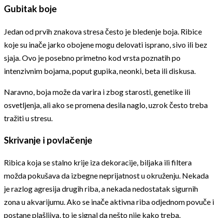
Gubitak boje
Jedan od prvih znakova stresa često je bledenje boja. Ribice
koje su inače jarko obojene mogu delovati isprano, sivo ili bez
sjaja. Ovo je posebno primetno kod vrsta poznatih po
intenzivnim bojama, poput gupika, neonki, beta ili diskusa.
Naravno, boja može da varira i zbog starosti, genetike ili
osvetljenja, ali ako se promena desila naglo, uzrok često treba
tražiti u stresu.
Skrivanje i povlačenje
Ribica koja se stalno krije iza dekoracije, biljaka ili filtera
možda pokušava da izbegne neprijatnost u okruženju. Nekada
je razlog agresija drugih riba, a nekada nedostatak sigurnih
zona u akvarijumu. Ako se inače aktivna riba odjednom povuče i
postane plašljiva, to je signal da nešto nije kako treba.