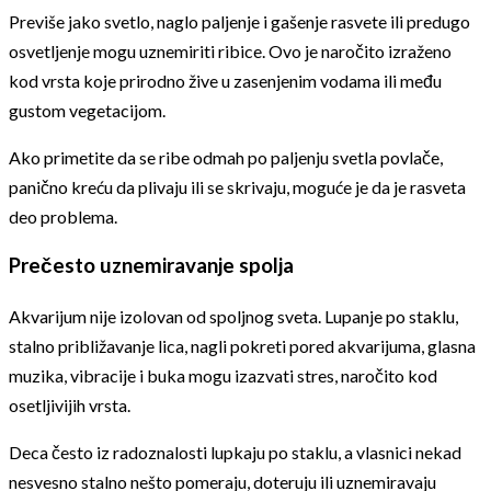
Previše jako svetlo, naglo paljenje i gašenje rasvete ili predugo
osvetljenje mogu uznemiriti ribice. Ovo je naročito izraženo
kod vrsta koje prirodno žive u zasenjenim vodama ili među
gustom vegetacijom.
Ako primetite da se ribe odmah po paljenju svetla povlače,
panično kreću da plivaju ili se skrivaju, moguće je da je rasveta
deo problema.
Prečesto uznemiravanje spolja
Akvarijum nije izolovan od spoljnog sveta. Lupanje po staklu,
stalno približavanje lica, nagli pokreti pored akvarijuma, glasna
muzika, vibracije i buka mogu izazvati stres, naročito kod
osetljivijih vrsta.
Deca često iz radoznalosti lupkaju po staklu, a vlasnici nekad
nesvesno stalno nešto pomeraju, doteruju ili uznemiravaju