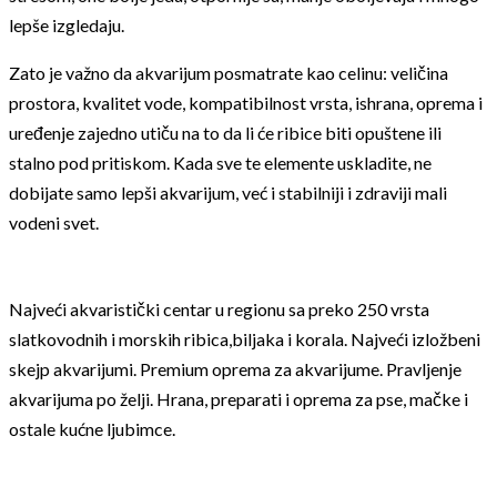
lepše izgledaju.
Zato je važno da akvarijum posmatrate kao celinu: veličina
prostora, kvalitet vode, kompatibilnost vrsta, ishrana, oprema i
uređenje zajedno utiču na to da li će ribice biti opuštene ili
stalno pod pritiskom. Kada sve te elemente uskladite, ne
dobijate samo lepši akvarijum, već i stabilniji i zdraviji mali
vodeni svet.
Najveći akvaristički centar u regionu sa preko 250 vrsta
slatkovodnih i morskih ribica,biljaka i korala. Najveći izložbeni
skejp akvarijumi. Premium oprema za akvarijume. Pravljenje
akvarijuma po želji. Hrana, preparati i oprema za pse, mačke i
ostale kućne ljubimce.