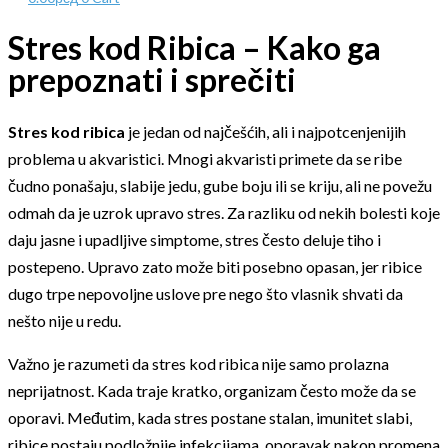
Stres kod Ribica – Kako ga
prepoznati i sprečiti
Stres kod ribica
je jedan od najčešćih, ali i najpotcenjenijih
problema u akvaristici. Mnogi akvaristi primete da se ribe
čudno ponašaju, slabije jedu, gube boju ili se kriju, ali ne povežu
odmah da je uzrok upravo stres. Za razliku od nekih bolesti koje
daju jasne i upadljive simptome, stres često deluje tiho i
postepeno. Upravo zato može biti posebno opasan, jer ribice
dugo trpe nepovoljne uslove pre nego što vlasnik shvati da
nešto nije u redu.
Važno je razumeti da stres kod ribica nije samo prolazna
neprijatnost. Kada traje kratko, organizam često može da se
oporavi. Međutim, kada stres postane stalan, imunitet slabi,
ribice postaju podložnije infekcijama, oporavak nakon promena