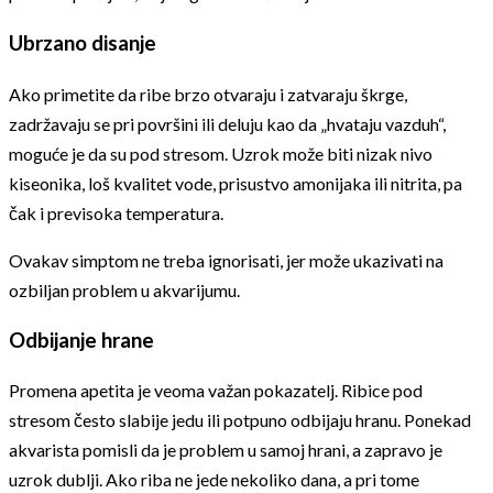
Ubrzano disanje
Ako primetite da ribe brzo otvaraju i zatvaraju škrge,
zadržavaju se pri površini ili deluju kao da „hvataju vazduh“,
moguće je da su pod stresom. Uzrok može biti nizak nivo
kiseonika, loš kvalitet vode, prisustvo amonijaka ili nitrita, pa
čak i previsoka temperatura.
Ovakav simptom ne treba ignorisati, jer može ukazivati na
ozbiljan problem u akvarijumu.
Odbijanje hrane
Promena apetita je veoma važan pokazatelj. Ribice pod
stresom često slabije jedu ili potpuno odbijaju hranu. Ponekad
akvarista pomisli da je problem u samoj hrani, a zapravo je
uzrok dublji. Ako riba ne jede nekoliko dana, a pri tome