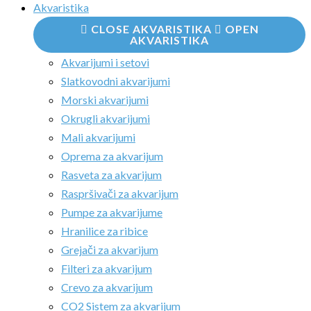
Akvaristika
CLOSE AKVARISTIKA
OPEN
AKVARISTIKA
Akvarijumi i setovi
Slatkovodni akvarijumi
Morski akvarijumi
Okrugli akvarijumi
Mali akvarijumi
Oprema za akvarijum
Rasveta za akvarijum
Raspršivači za akvarijum
Pumpe za akvarijume
Hranilice za ribice
Grejači za akvarijum
Filteri za akvarijum
Crevo za akvarijum
CO2 Sistem za akvarijum