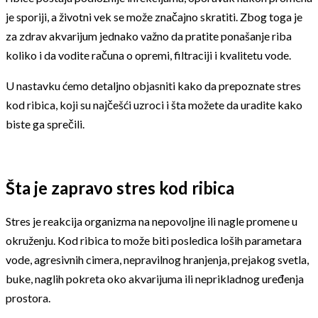
je sporiji, a životni vek se može značajno skratiti. Zbog toga je
za zdrav akvarijum jednako važno da pratite ponašanje riba
koliko i da vodite računa o opremi, filtraciji i kvalitetu vode.
U nastavku ćemo detaljno objasniti kako da prepoznate stres
kod ribica, koji su najčešći uzroci i šta možete da uradite kako
biste ga sprečili.
Šta je zapravo stres kod ribica
Stres je reakcija organizma na nepovoljne ili nagle promene u
okruženju. Kod ribica to može biti posledica loših parametara
vode, agresivnih cimera, nepravilnog hranjenja, prejakog svetla,
buke, naglih pokreta oko akvarijuma ili neprikladnog uređenja
prostora.