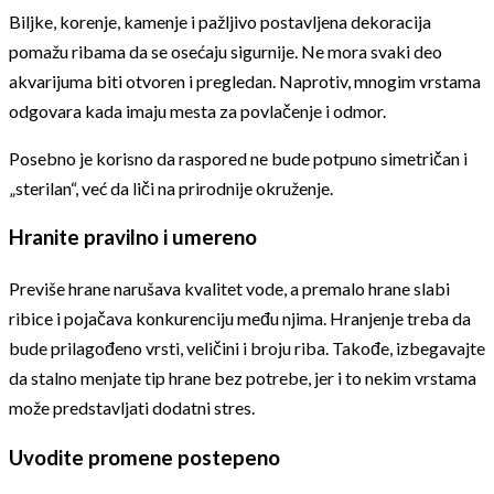
Biljke, korenje, kamenje i pažljivo postavljena dekoracija
pomažu ribama da se osećaju sigurnije. Ne mora svaki deo
akvarijuma biti otvoren i pregledan. Naprotiv, mnogim vrstama
odgovara kada imaju mesta za povlačenje i odmor.
Posebno je korisno da raspored ne bude potpuno simetričan i
„sterilan“, već da liči na prirodnije okruženje.
Hranite pravilno i umereno
Previše hrane narušava kvalitet vode, a premalo hrane slabi
ribice i pojačava konkurenciju među njima. Hranjenje treba da
bude prilagođeno vrsti, veličini i broju riba. Takođe, izbegavajte
da stalno menjate tip hrane bez potrebe, jer i to nekim vrstama
može predstavljati dodatni stres.
Uvodite promene postepeno