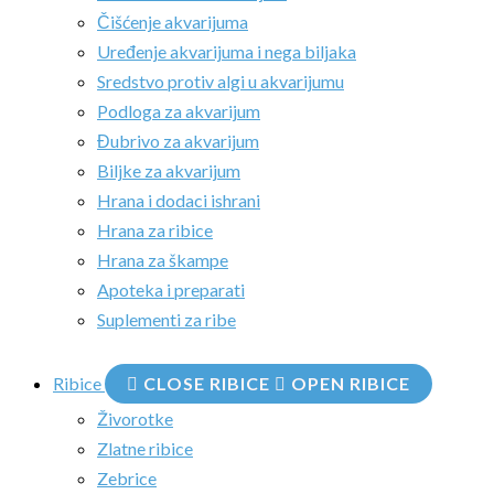
Čišćenje akvarijuma
Uređenje akvarijuma i nega biljaka
Sredstvo protiv algi u akvarijumu
Podloga za akvarijum
Đubrivo za akvarijum
Biljke za akvarijum
Hrana i dodaci ishrani
Hrana za ribice
Hrana za škampe
Apoteka i preparati
Suplementi za ribe
Ribice
CLOSE RIBICE
OPEN RIBICE
Živorotke
Zlatne ribice
Zebrice