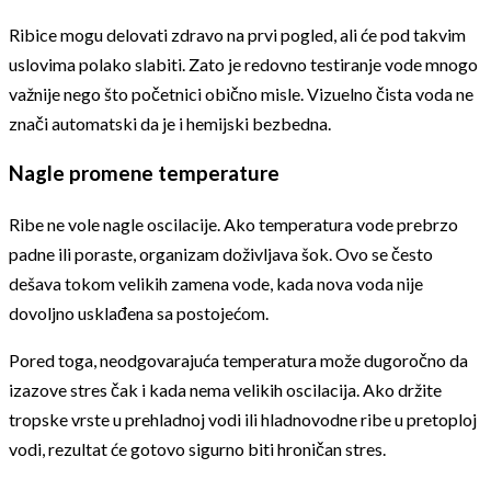
Ribice mogu delovati zdravo na prvi pogled, ali će pod takvim
uslovima polako slabiti. Zato je redovno testiranje vode mnogo
važnije nego što početnici obično misle. Vizuelno čista voda ne
znači automatski da je i hemijski bezbedna.
Nagle promene temperature
Ribe ne vole nagle oscilacije. Ako temperatura vode prebrzo
padne ili poraste, organizam doživljava šok. Ovo se često
dešava tokom velikih zamena vode, kada nova voda nije
dovoljno usklađena sa postojećom.
Pored toga, neodgovarajuća temperatura može dugoročno da
izazove stres čak i kada nema velikih oscilacija. Ako držite
tropske vrste u prehladnoj vodi ili hladnovodne ribe u pretoploj
vodi, rezultat će gotovo sigurno biti hroničan stres.