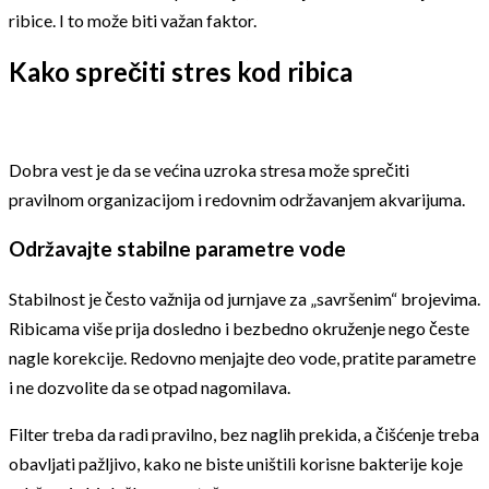
ribice. I to može biti važan faktor.
Kako sprečiti stres kod ribica
Dobra vest je da se većina uzroka stresa može sprečiti
pravilnom organizacijom i redovnim održavanjem akvarijuma.
Održavajte stabilne parametre vode
Stabilnost je često važnija od jurnjave za „savršenim“ brojevima.
Ribicama više prija dosledno i bezbedno okruženje nego česte
nagle korekcije. Redovno menjajte deo vode, pratite parametre
i ne dozvolite da se otpad nagomilava.
Filter treba da radi pravilno, bez naglih prekida, a čišćenje treba
obavljati pažljivo, kako ne biste uništili korisne bakterije koje