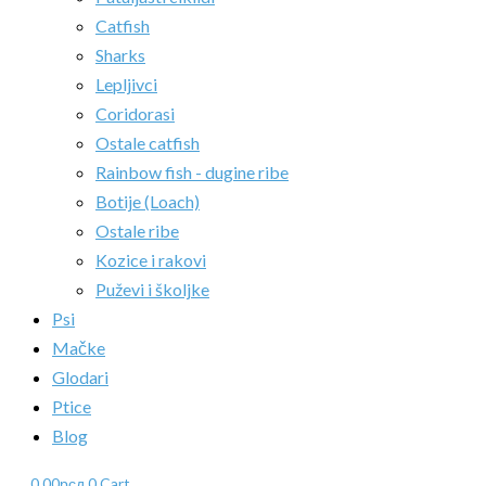
Catfish
Sharks
Lepljivci
Coridorasi
Ostale catfish
Rainbow fish - dugine ribe
Botije (Loach)
Ostale ribe
Kozice i rakovi
Puževi i školjke
Psi
Mačke
Glodari
Ptice
Blog
0.00
рсд
0
Cart