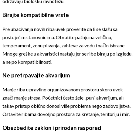
održavaju biološku ravnotežu.
Birajte kompatibilne vrste
Pre ubacivanja novih riba uvek proverite da li se slažu sa
postojećim stanovnicima. Obratite pažnju na veličinu,
temperament, zonu plivanja, zahteve za vodu i način ishrane.
Mnoge greške u akvaristici nastaju jer se ribe biraju po izgledu,
a ne po kompatibilnosti.
Ne pretrpavajte akvarijum
Manje riba u pravilno organizovanom prostoru skoro uvek
znači manje stresa. Početnici često žele „pun“ akvarijum, ali
takav pristup obično donosi više problema nego zadovoljstva.
Ostavite ribama dovoljno prostora za kretanje, teritoriju i mir.
Obezbedite zaklon i prirodan raspored