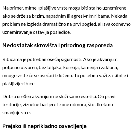
Na primer, mirne i plašljive vrste mogu biti stalno uznemirene
ako se drže sa brzim, napadnim ili agresivnim ribama. Nekada
problem ne izgleda dramatično na prvi pogled, ali svakodnevno
uznemiravanje ostavlja posledice.
Nedostatak skrovišta i prirodnog rasporeda
Ribicama je potreban osećaj sigurnosti. Ako je akvarijum
potpuno otvoren, bez biljaka, korenja, kamenja i zaklona,
mnoge vrste će se osećati izloženo. To posebno važi za sitnije i
plašljivije ribice.
Dobro uređen akvarijum ne služi samo estetici. On pravi
teritorije, vizuelne barijere i zone odmora, što direktno
smanjuje stres.
Prejako ili neprikladno osvetljenje