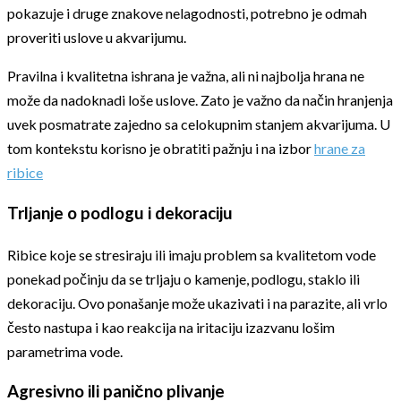
pokazuje i druge znakove nelagodnosti, potrebno je odmah
proveriti uslove u akvarijumu.
Pravilna i kvalitetna ishrana je važna, ali ni najbolja hrana ne
može da nadoknadi loše uslove. Zato je važno da način hranjenja
uvek posmatrate zajedno sa celokupnim stanjem akvarijuma. U
tom kontekstu korisno je obratiti pažnju i na izbor
hrane za
ribice
Trljanje o podlogu i dekoraciju
Ribice koje se stresiraju ili imaju problem sa kvalitetom vode
ponekad počinju da se trljaju o kamenje, podlogu, staklo ili
dekoraciju. Ovo ponašanje može ukazivati i na parazite, ali vrlo
često nastupa i kao reakcija na iritaciju izazvanu lošim
parametrima vode.
Agresivno ili panično plivanje