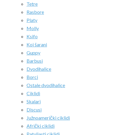
Tetre
Rasbore
Platy
Molly
Ksifo
Koi šarani
Guppy
Barbusi
Dvodihalice
Borci
Ostale dvodihalice
Ciklidi
Skalari
Discusi
Južnoamerički ciklidi
Afrički ciklidi
Patuljasti ciklidi