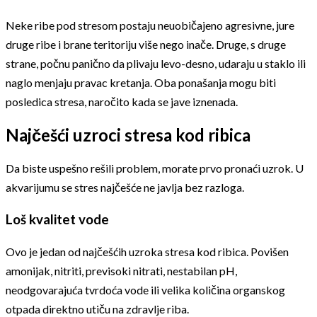
Neke ribe pod stresom postaju neuobičajeno agresivne, jure
druge ribe i brane teritoriju više nego inače. Druge, s druge
strane, počnu panično da plivaju levo-desno, udaraju u staklo ili
naglo menjaju pravac kretanja. Oba ponašanja mogu biti
posledica stresa, naročito kada se jave iznenada.
Najčešći uzroci stresa kod ribica
Da biste uspešno rešili problem, morate prvo pronaći uzrok. U
akvarijumu se stres najčešće ne javlja bez razloga.
Loš kvalitet vode
Ovo je jedan od najčešćih uzroka stresa kod ribica. Povišen
amonijak, nitriti, previsoki nitrati, nestabilan pH,
neodgovarajuća tvrdoća vode ili velika količina organskog
otpada direktno utiču na zdravlje riba.