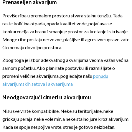
Prenaseljen akvarijum
Previše riba u premalom prostoru stvara stalnu tenziju. Tada
raste količina otpada, opada kvalitet vode, pojačava se
konkurencija za hranu i smanjuje prostor za kretanje i skrivanje.
Mnoge ribe postaju nervozne, plašljive ili agresivne upravo zato
što nemaju dovoljno prostora.
Zbog toga je izbor adekvatnog akvarijuma veoma važan već na
samom početku. Ako planirate postavku ili razmišljate o
promeni veličine akvarijuma, pogledajte našu
ponudu
akvarijumskih setova i akvaarijuma
Neodgovarajući cimeri u akvarijumu
Nisu sve vrste kompatibilne. Neke su teritorijalne, neke
grickaju peraja, neke vole mir, a neke stalno jure kroz akvarijum.
Kada se spoje nespojive vrste, stres je gotovo neizbežan.