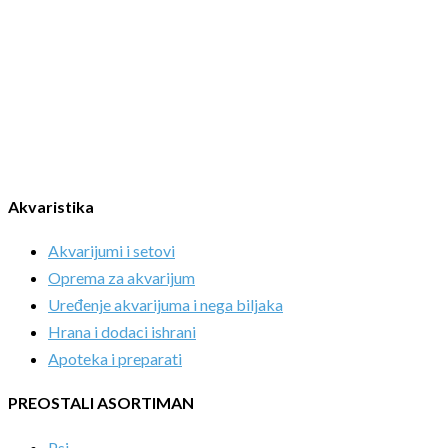
Akvaristika
Akvarijumi i setovi
Oprema za akvarijum
Uređenje akvarijuma i nega biljaka
Hrana i dodaci ishrani
Apoteka i preparati
PREOSTALI ASORTIMAN
Psi