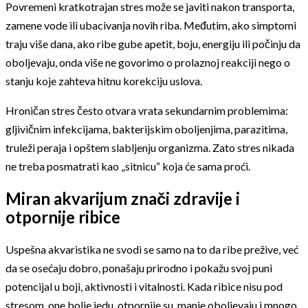
Povremeni kratkotrajan stres može se javiti nakon transporta,
zamene vode ili ubacivanja novih riba. Međutim, ako simptomi
traju više dana, ako ribe gube apetit, boju, energiju ili počinju da
oboljevaju, onda više ne govorimo o prolaznoj reakciji nego o
stanju koje zahteva hitnu korekciju uslova.
Hroničan stres često otvara vrata sekundarnim problemima:
gljivičnim infekcijama, bakterijskim oboljenjima, parazitima,
truleži peraja i opštem slabljenju organizma. Zato stres nikada
ne treba posmatrati kao „sitnicu“ koja će sama proći.
Miran akvarijum znači zdravije i
otpornije ribice
Uspešna akvaristika ne svodi se samo na to da ribe prežive, već
da se osećaju dobro, ponašaju prirodno i pokažu svoj puni
potencijal u boji, aktivnosti i vitalnosti. Kada ribice nisu pod
stresom, one bolje jedu, otpornije su, manje oboljevaju i mnogo