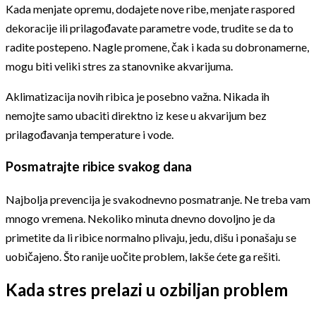
Kada menjate opremu, dodajete nove ribe, menjate raspored
dekoracije ili prilagođavate parametre vode, trudite se da to
radite postepeno. Nagle promene, čak i kada su dobronamerne,
mogu biti veliki stres za stanovnike akvarijuma.
Aklimatizacija novih ribica je posebno važna. Nikada ih
nemojte samo ubaciti direktno iz kese u akvarijum bez
prilagođavanja temperature i vode.
Posmatrajte ribice svakog dana
Najbolja prevencija je svakodnevno posmatranje. Ne treba vam
mnogo vremena. Nekoliko minuta dnevno dovoljno je da
primetite da li ribice normalno plivaju, jedu, dišu i ponašaju se
uobičajeno. Što ranije uočite problem, lakše ćete ga rešiti.
Kada stres prelazi u ozbiljan problem