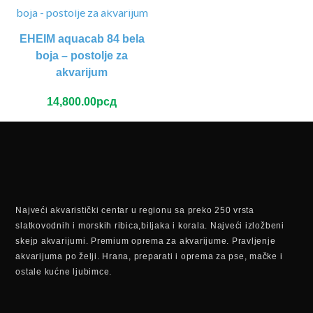
EHEIM aquacab 84 bela
boja – postolje za
akvarijum
14,800.00
рсд
Najveći akvaristički centar u regionu sa preko 250 vrsta
slatkovodnih i morskih ribica,biljaka i korala. Najveći izložbeni
skejp akvarijumi. Premium oprema za akvarijume. Pravljenje
akvarijuma po želji. Hrana, preparati i oprema za pse, mačke i
ostale kućne ljubimce.