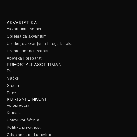
AKVARISTIKA
Akvarijumi i setovi
Oprema za akvarijum
Uređenje akvarijuma i nega biljaka
Hrana i dodaci ishrani
Apoteka i preparati
PREOSTALI ASORTIMAN
Psi
Mačke
Glodari
Ptice
KORISNI LINKOVI
Veleprodaja
Kontakt
Uslovi korišćenja
Politika privatnosti
Odustanak od kupovine