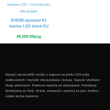
EHEIM aquastar 63
marine LED black EU
49,300.00
рсд
Najveći akvaristički centar u regionu sa preko 250 vrsta
slatkovodnih i morskih ribica,biljaka i korala. Najveći izložbeni
skejp akvarijumi. Premium oprema za akvarijume. Pravljenje
akvarijuma po želji. Hrana, preparati i oprema za pse, mačke i
ostale kućne ljubimce.