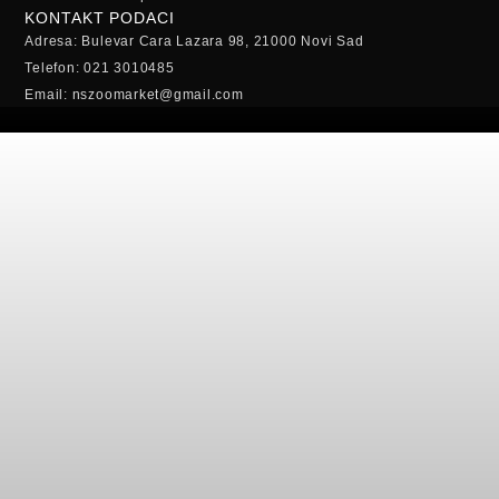
KONTAKT PODACI
Adresa: Bulevar Cara Lazara 98, 21000 Novi Sad
Telefon: 021 3010485
Email: nszoomarket@gmail.com