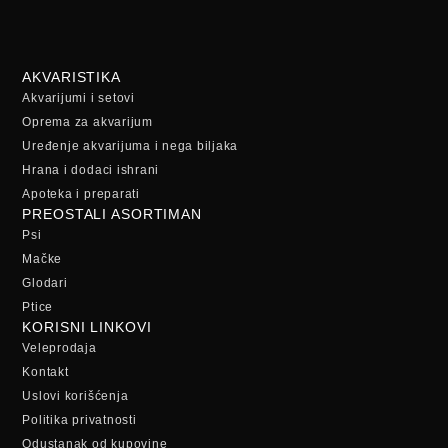
AKVARISTIKA
Akvarijumi i setovi
Oprema za akvarijum
Uređenje akvarijuma i nega biljaka
Hrana i dodaci ishrani
Apoteka i preparati
PREOSTALI ASORTIMAN
Psi
Mačke
Glodari
Ptice
KORISNI LINKOVI
Veleprodaja
Kontakt
Uslovi korišćenja
Politika privatnosti
Odustanak od kupovine