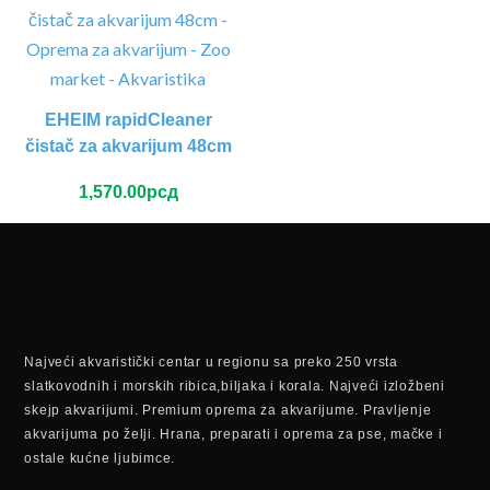
EHEIM rapidCleaner
čistač za akvarijum 48cm
1,570.00
рсд
Najveći akvaristički centar u regionu sa preko 250 vrsta
slatkovodnih i morskih ribica,biljaka i korala. Najveći izložbeni
skejp akvarijumi. Premium oprema za akvarijume. Pravljenje
akvarijuma po želji. Hrana, preparati i oprema za pse, mačke i
ostale kućne ljubimce.