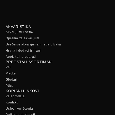
AKVARISTIKA
Akvarijumi i setovi
Oprema za akvarijum
Uređenje akvarijuma i nega biljaka
Hrana i dodaci ishrani
Apoteka i preparati
PREOSTALI ASORTIMAN
Psi
Mačke
Glodari
Ptice
KORISNI LINKOVI
Veleprodaja
Kontakt
Uslovi korišćenja
Politika privatnosti