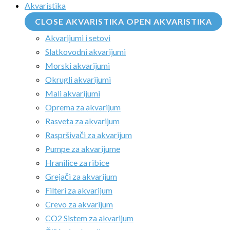
Akvaristika
CLOSE AKVARISTIKA
OPEN AKVARISTIKA
Akvarijumi i setovi
Slatkovodni akvarijumi
Morski akvarijumi
Okrugli akvarijumi
Mali akvarijumi
Oprema za akvarijum
Rasveta za akvarijum
Raspršivači za akvarijum
Pumpe za akvarijume
Hranilice za ribice
Grejači za akvarijum
Filteri za akvarijum
Crevo za akvarijum
CO2 Sistem za akvarijum