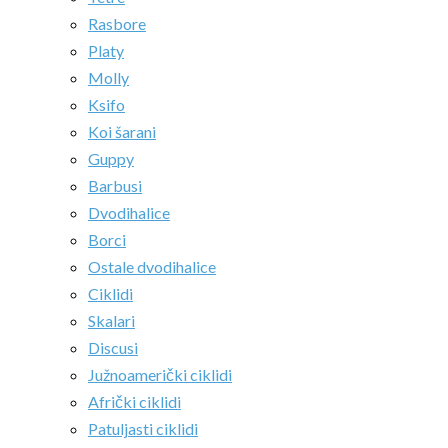
Rasbore
Platy
Molly
Ksifo
Koi šarani
Guppy
Barbusi
Dvodihalice
Borci
Ostale dvodihalice
Ciklidi
Skalari
Discusi
Južnoamerički ciklidi
Afrički ciklidi
Patuljasti ciklidi