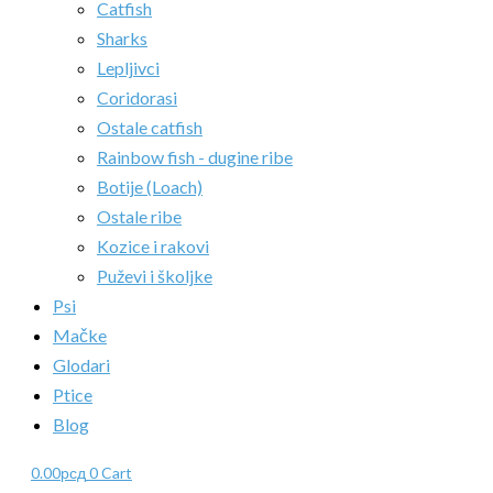
Catfish
Sharks
Lepljivci
Coridorasi
Ostale catfish
Rainbow fish - dugine ribe
Botije (Loach)
Ostale ribe
Kozice i rakovi
Puževi i školjke
Psi
Mačke
Glodari
Ptice
Blog
0.00
рсд
0
Cart