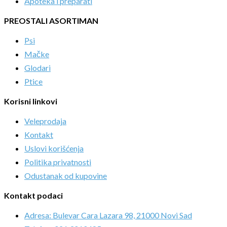
Apoteka i preparati
PREOSTALI ASORTIMAN
Psi
Mačke
Glodari
Ptice
Korisni linkovi
Veleprodaja
Kontakt
Uslovi korišćenja
Politika privatnosti
Odustanak od kupovine
Kontakt podaci
Adresa: Bulevar Cara Lazara 98, 21000 Novi Sad