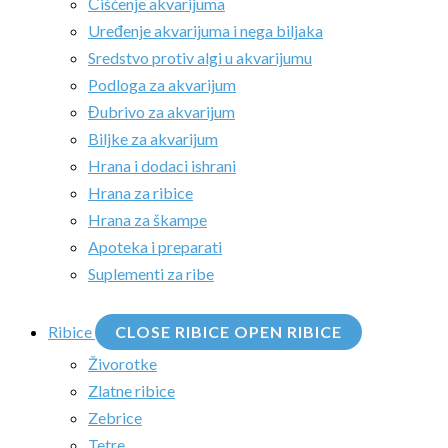
Čišćenje akvarijuma
Uređenje akvarijuma i nega biljaka
Sredstvo protiv algi u akvarijumu
Podloga za akvarijum
Đubrivo za akvarijum
Biljke za akvarijum
Hrana i dodaci ishrani
Hrana za ribice
Hrana za škampe
Apoteka i preparati
Suplementi za ribe
Ribice
CLOSE RIBICE
OPEN RIBICE
Živorotke
Zlatne ribice
Zebrice
Tetre