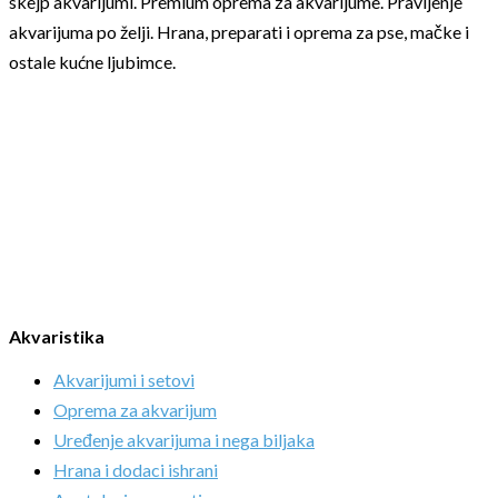
skejp akvarijumi. Premium oprema za akvarijume. Pravljenje
akvarijuma po želji. Hrana, preparati i oprema za pse, mačke i
ostale kućne ljubimce.
Akvaristika
Akvarijumi i setovi
Oprema za akvarijum
Uređenje akvarijuma i nega biljaka
Hrana i dodaci ishrani