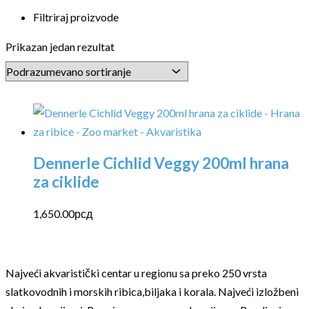
Filtriraj proizvode
Prikazan jedan rezultat
Dennerle Cichlid Veggy 200ml hrana
za ciklide
1,650.00
рсд
Najveći akvaristički centar u regionu sa preko 250 vrsta
slatkovodnih i morskih ribica,biljaka i korala. Najveći izložbeni