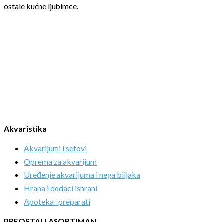
ostale kućne ljubimce.
Akvaristika
Akvarijumi i setovi
Oprema za akvarijum
Uređenje akvarijuma i nega biljaka
Hrana i dodaci ishrani
Apoteka i preparati
PREOSTALI ASORTIMAN