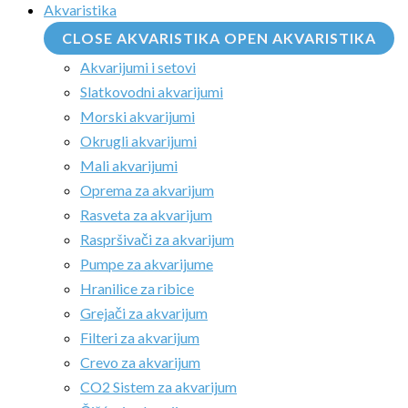
Akvaristika
CLOSE AKVARISTIKA
OPEN AKVARISTIKA
Akvarijumi i setovi
Slatkovodni akvarijumi
Morski akvarijumi
Okrugli akvarijumi
Mali akvarijumi
Oprema za akvarijum
Rasveta za akvarijum
Raspršivači za akvarijum
Pumpe za akvarijume
Hranilice za ribice
Grejači za akvarijum
Filteri za akvarijum
Crevo za akvarijum
CO2 Sistem za akvarijum