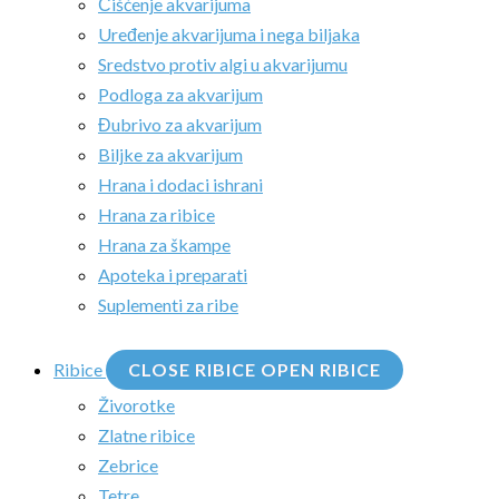
Čišćenje akvarijuma
Uređenje akvarijuma i nega biljaka
Sredstvo protiv algi u akvarijumu
Podloga za akvarijum
Đubrivo za akvarijum
Biljke za akvarijum
Hrana i dodaci ishrani
Hrana za ribice
Hrana za škampe
Apoteka i preparati
Suplementi za ribe
Ribice
CLOSE RIBICE
OPEN RIBICE
Živorotke
Zlatne ribice
Zebrice
Tetre