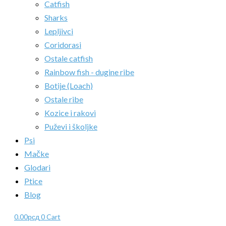
Catfish
Sharks
Lepljivci
Coridorasi
Ostale catfish
Rainbow fish - dugine ribe
Botije (Loach)
Ostale ribe
Kozice i rakovi
Puževi i školjke
Psi
Mačke
Glodari
Ptice
Blog
0.00
рсд
0
Cart