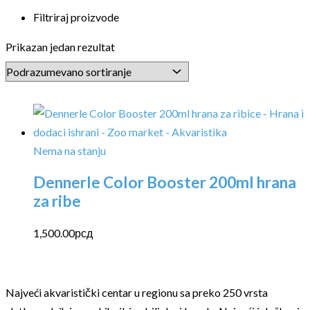
Filtriraj proizvode
Prikazan jedan rezultat
Nema na stanju
Dennerle Color Booster 200ml hrana
za ribe
1,500.00
рсд
Najveći akvaristički centar u regionu sa preko 250 vrsta