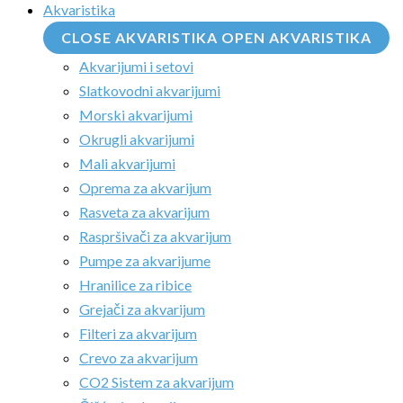
Akvaristika
CLOSE AKVARISTIKA
OPEN AKVARISTIKA
Akvarijumi i setovi
Slatkovodni akvarijumi
Morski akvarijumi
Okrugli akvarijumi
Mali akvarijumi
Oprema za akvarijum
Rasveta za akvarijum
Raspršivači za akvarijum
Pumpe za akvarijume
Hranilice za ribice
Grejači za akvarijum
Filteri za akvarijum
Crevo za akvarijum
CO2 Sistem za akvarijum