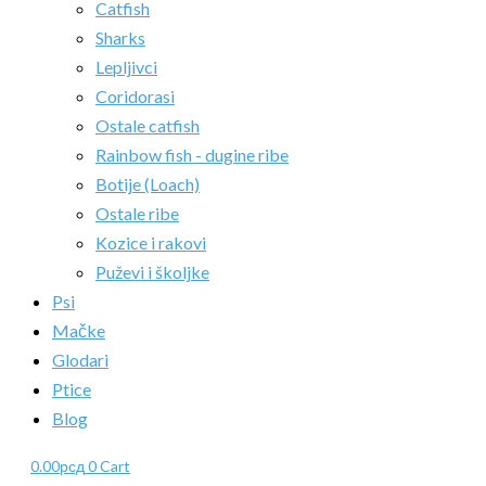
Catfish
Sharks
Lepljivci
Coridorasi
Ostale catfish
Rainbow fish - dugine ribe
Botije (Loach)
Ostale ribe
Kozice i rakovi
Puževi i školjke
Psi
Mačke
Glodari
Ptice
Blog
0.00
рсд
0
Cart