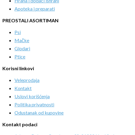
Hrana i dodaci ishrani
Apoteka i preparati
PREOSTALI ASORTIMAN
Psi
Mačke
Glodari
Ptice
Korisni linkovi
Veleprodaja
Kontakt
Uslovi korišćenja
Politika privatnosti
Odustanak od kupovine
Kontakt podaci