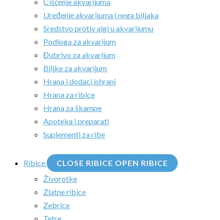
Čišćenje akvarijuma
Uređenje akvarijuma i nega biljaka
Sredstvo protiv algi u akvarijumu
Podloga za akvarijum
Đubrivo za akvarijum
Biljke za akvarijum
Hrana i dodaci ishrani
Hrana za ribice
Hrana za škampe
Apoteka i preparati
Suplementi za ribe
Ribice
CLOSE RIBICE
OPEN RIBICE
Živorotke
Zlatne ribice
Zebrice
Tetre