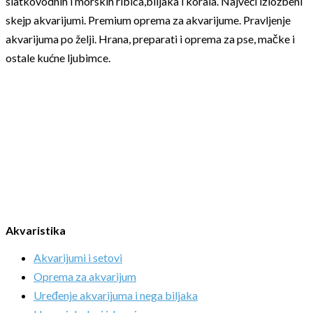
slatkovodnih i morskih ribica,biljaka i korala. Najveći izložbeni
skejp akvarijumi. Premium oprema za akvarijume. Pravljenje
akvarijuma po želji. Hrana, preparati i oprema za pse, mačke i
ostale kućne ljubimce.
Akvaristika
Akvarijumi i setovi
Oprema za akvarijum
Uređenje akvarijuma i nega biljaka