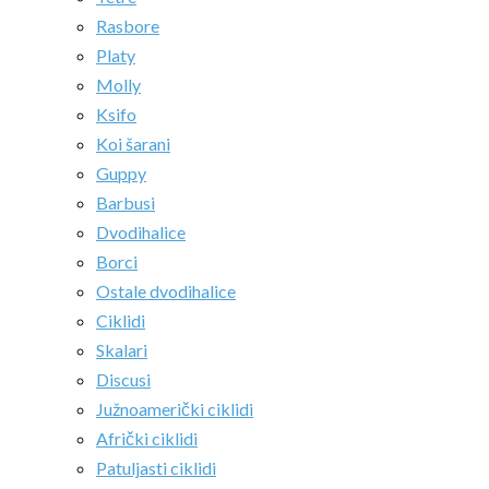
Rasbore
Platy
Molly
Ksifo
Koi šarani
Guppy
Barbusi
Dvodihalice
Borci
Ostale dvodihalice
Ciklidi
Skalari
Discusi
Južnoamerički ciklidi
Afrički ciklidi
Patuljasti ciklidi