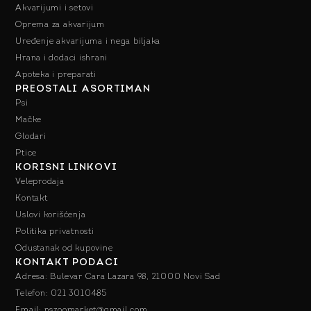
Akvarijumi i setovi
Oprema za akvarijum
Uređenje akvarijuma i nega biljaka
Hrana i dodaci ishrani
Apoteka i preparati
PREOSTALI ASORTIMAN
Psi
Mačke
Glodari
Ptice
KORISNI LINKOVI
Veleprodaja
Kontakt
Uslovi korišćenja
Politika privatnosti
Odustanak od kupovine
KONTAKT PODACI
Adresa: Bulevar Cara Lazara 98, 21000 Novi Sad
Telefon: 021 3010485
Email: nszoomarket@gmail.com