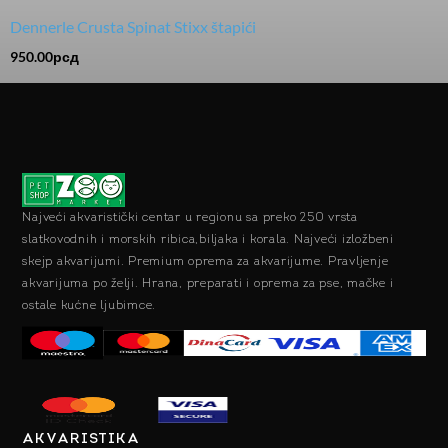
Dennerle Crusta Spinat Stixx štapići
950.00
рсд
Najveći akvaristički centar u regionu sa preko 250 vrsta
slatkovodnih i morskih ribica,biljaka i korala. Najveći izložbeni
skejp akvarijumi. Premium oprema za akvarijume. Pravljenje
akvarijuma po želji. Hrana, preparati i oprema za pse, mačke i
ostale kućne ljubimce.
AKVARISTIKA