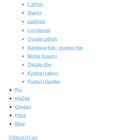
Catfish
Sharks
Lepljivci
Coridorasi
Ostale catfish
Rainbow fish - dugine ribe
Botije (Loach)
Ostale ribe
Kozice i rakovi
Puževi i školjke
Psi
Mačke
Glodari
Ptice
Blog
0.00
рсд
0
Cart