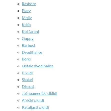
Rasbore
Platy
Molly
Ksifo
Koi šarani
Guppy
Barbusi
Dvodihalice
Borci
Ostale dvodihalice
Ciklidi
Skalari
Discusi
Južnoamerički ciklidi
Afrički ciklidi
Patuljasti ciklidi