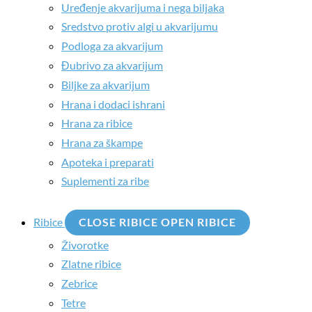
Uređenje akvarijuma i nega biljaka
Sredstvo protiv algi u akvarijumu
Podloga za akvarijum
Đubrivo za akvarijum
Biljke za akvarijum
Hrana i dodaci ishrani
Hrana za ribice
Hrana za škampe
Apoteka i preparati
Suplementi za ribe
Ribice
CLOSE RIBICE
OPEN RIBICE
Živorotke
Zlatne ribice
Zebrice
Tetre