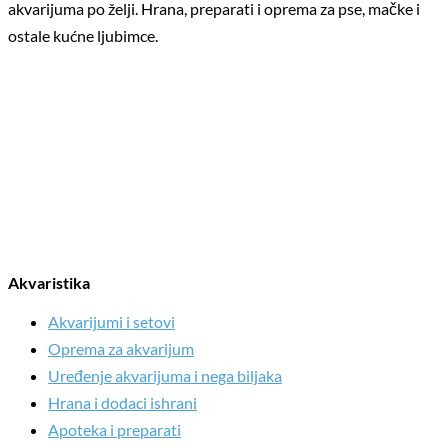
akvarijuma po želji. Hrana, preparati i oprema za pse, mačke i
ostale kućne ljubimce.
Akvaristika
Akvarijumi i setovi
Oprema za akvarijum
Uređenje akvarijuma i nega biljaka
Hrana i dodaci ishrani
Apoteka i preparati