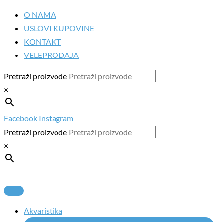
Pređi
O NAMA
na
USLOVI KUPOVINE
sadržaj
KONTAKT
VELEPRODAJA
Pretraži proizvode
×
Facebook
Instagram
Pretraži proizvode
×
Akvaristika