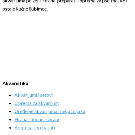
akvarijuma po želji. Hrana, preparati i oprema za pse, mačke i
ostale kućne ljubimce.
Akvaristika
Akvarijumi i setovi
Oprema za akvarijum
Uređenje akvarijuma i nega biljaka
Hrana i dodaci ishrani
Apoteka i preparati