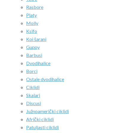
Rasbore
Platy
Molly
Ksifo
Koi šarani
Guppy
Barbusi
Dvodihalice
Borci
Ostale dvodihalice
Ciklidi
Skalari
Discusi
Južnoamerički ciklidi
Afrički ciklidi
Patuljasti ciklidi