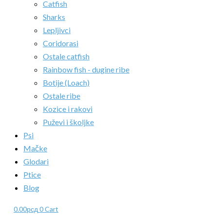
Catfish
Sharks
Lepljivci
Coridorasi
Ostale catfish
Rainbow fish - dugine ribe
Botije (Loach)
Ostale ribe
Kozice i rakovi
Puževi i školjke
Psi
Mačke
Glodari
Ptice
Blog
0.00
рсд
0
Cart