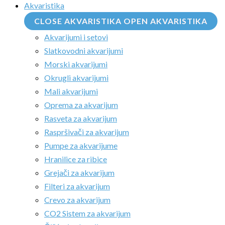
Akvaristika
CLOSE AKVARISTIKA
OPEN AKVARISTIKA
Akvarijumi i setovi
Slatkovodni akvarijumi
Morski akvarijumi
Okrugli akvarijumi
Mali akvarijumi
Oprema za akvarijum
Rasveta za akvarijum
Raspršivači za akvarijum
Pumpe za akvarijume
Hranilice za ribice
Grejači za akvarijum
Filteri za akvarijum
Crevo za akvarijum
CO2 Sistem za akvarijum