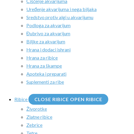
Čišćenje akvarijuma
Uređenje akvarijuma i nega biljaka
Sredstvo protiv algi u akvarijumu
Podloga za akvarijum
Đubrivo za akvarijum
Biljke za akvarijum
Hrana i dodaci ishrani
Hrana za ribice
Hrana za škampe
Apoteka i preparati
Suplementi za ribe
Ribice
CLOSE RIBICE
OPEN RIBICE
Živorotke
Zlatne ribice
Zebrice
Tetre