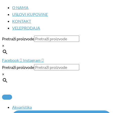
Pređi
O NAMA
na
USLOVI KUPOVINE
sadržaj
KONTAKT
VELEPRODAJA
Pretraži proizvode
×
Facebook
Instagram
Pretraži proizvode
×
Akvaristika