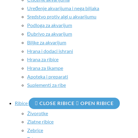
Uređenje akvarijuma i nega biljaka
Sredstvo protiv algi u akvarijumu
Podloga za akvarijum
Đubrivo za akvarijum
Biljke za akvarijum
Hrana i dodaci ishrani
Hrana za ribice
Hrana za škampe
Apoteka i preparati
Suplementi za ribe
Ribice
CLOSE RIBICE
OPEN RIBICE
Živorotke
Zlatne ribice
Zebrice