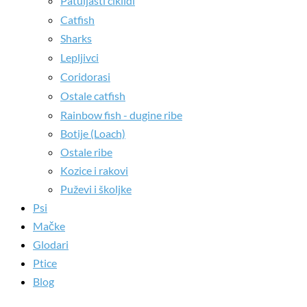
Patuljasti ciklidi
Catfish
Sharks
Lepljivci
Coridorasi
Ostale catfish
Rainbow fish - dugine ribe
Botije (Loach)
Ostale ribe
Kozice i rakovi
Puževi i školjke
Psi
Mačke
Glodari
Ptice
Blog