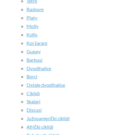
Tetre
Rasbore
Platy
Molly
Ksifo
Koi šarani
Guppy
Barbusi
Dvodihalice
Borci
Ostale dvodihalice
Ciklidi
Skalari
Discusi
Južnoamerički ciklidi
Afrički ciklidi