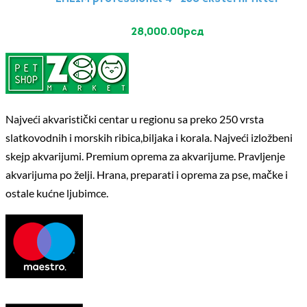
28,000.00
рсд
Najveći akvaristički centar u regionu sa preko 250 vrsta
slatkovodnih i morskih ribica,biljaka i korala. Najveći izložbeni
skejp akvarijumi. Premium oprema za akvarijume. Pravljenje
akvarijuma po želji. Hrana, preparati i oprema za pse, mačke i
ostale kućne ljubimce.