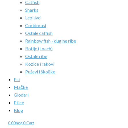
Catfish
Sharks
Lepljivci
Coridorasi
Ostale catfish
Rainbow fish - dugine ribe
Botije (Loach)
Ostale ribe
Kozice i rakovi
Puževi i školjke
Psi
Mačke
Glodari
Ptice
Blog
0.00
рсд
0
Cart