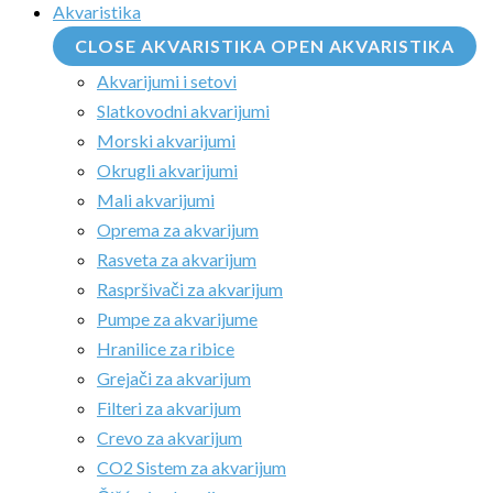
Akvaristika
CLOSE AKVARISTIKA
OPEN AKVARISTIKA
Akvarijumi i setovi
Slatkovodni akvarijumi
Morski akvarijumi
Okrugli akvarijumi
Mali akvarijumi
Oprema za akvarijum
Rasveta za akvarijum
Raspršivači za akvarijum
Pumpe za akvarijume
Hranilice za ribice
Grejači za akvarijum
Filteri za akvarijum
Crevo za akvarijum
CO2 Sistem za akvarijum