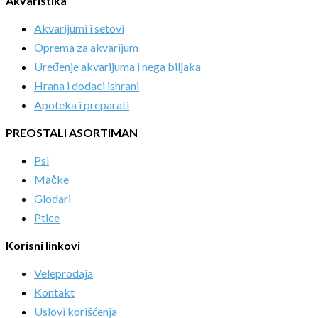
Akvaristika
Akvarijumi i setovi
Oprema za akvarijum
Uređenje akvarijuma i nega biljaka
Hrana i dodaci ishrani
Apoteka i preparati
PREOSTALI ASORTIMAN
Psi
Mačke
Glodari
Ptice
Korisni linkovi
Veleprodaja
Kontakt
Uslovi korišćenja