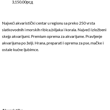
3,150.00
рсд
Najveći akvaristički centar u regionu sa preko 250 vrsta
slatkovodnih i morskih ribica,biljaka i korala. Najveći izložbeni
skejp akvarijumi. Premium oprema za akvarijume. Pravljenje
akvarijuma po želji. Hrana, preparati i oprema za pse, mačke i
ostale kućne ljubimce.