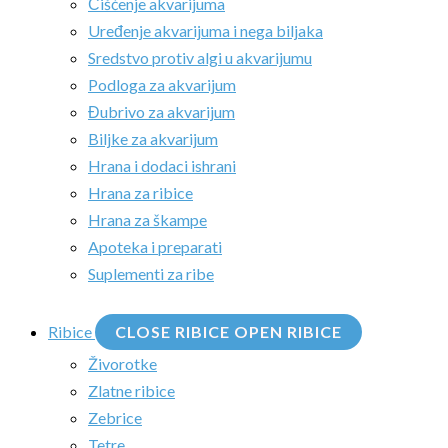
Čišćenje akvarijuma
Uređenje akvarijuma i nega biljaka
Sredstvo protiv algi u akvarijumu
Podloga za akvarijum
Đubrivo za akvarijum
Biljke za akvarijum
Hrana i dodaci ishrani
Hrana za ribice
Hrana za škampe
Apoteka i preparati
Suplementi za ribe
Ribice
CLOSE RIBICE
OPEN RIBICE
Živorotke
Zlatne ribice
Zebrice
Tetre