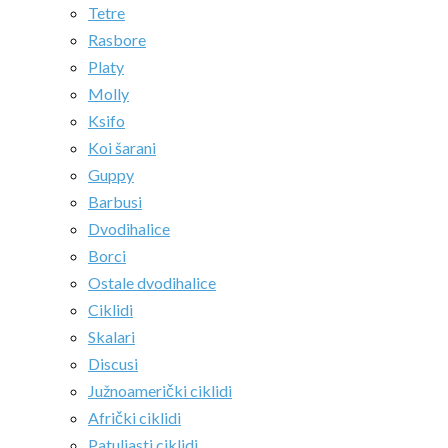
Tetre
Rasbore
Platy
Molly
Ksifo
Koi šarani
Guppy
Barbusi
Dvodihalice
Borci
Ostale dvodihalice
Ciklidi
Skalari
Discusi
Južnoamerički ciklidi
Afrički ciklidi
Patuljasti ciklidi