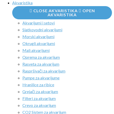
Akvaristika
CLOSE AKVARISTIKA
OPEN
AKVARISTIKA
Akvarijumi i setovi
Slatkovodni akvarijumi
Morski akvarijumi
Okrugli akvarijumi
Mali akvarijumi
Oprema za akvarijum
Rasveta za akvarijum
Raspršivači za akvarijum
Pumpe za akvarijume
Hranilice za ribice
Grejači za akvarijum
Filteri za akvarijum
Crevo za akvarijum
CO2 Sistem za akvarijum