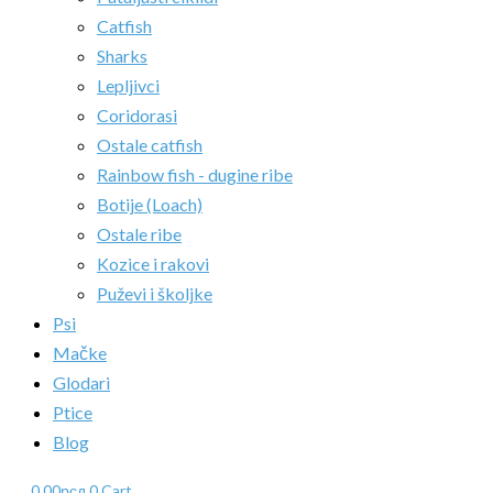
Catfish
Sharks
Lepljivci
Coridorasi
Ostale catfish
Rainbow fish - dugine ribe
Botije (Loach)
Ostale ribe
Kozice i rakovi
Puževi i školjke
Psi
Mačke
Glodari
Ptice
Blog
0.00
рсд
0
Cart