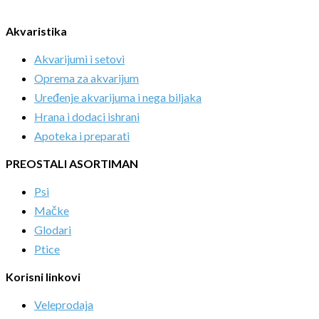
Akvaristika
Akvarijumi i setovi
Oprema za akvarijum
Uređenje akvarijuma i nega biljaka
Hrana i dodaci ishrani
Apoteka i preparati
PREOSTALI ASORTIMAN
Psi
Mačke
Glodari
Ptice
Korisni linkovi
Veleprodaja