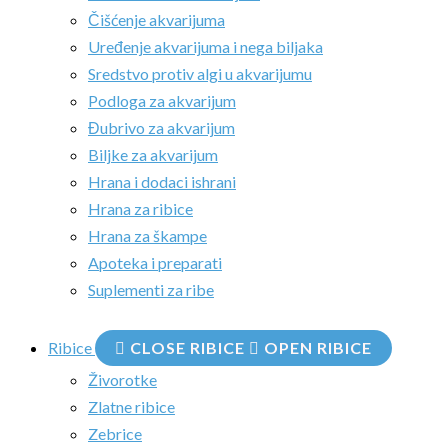
Čišćenje akvarijuma
Uređenje akvarijuma i nega biljaka
Sredstvo protiv algi u akvarijumu
Podloga za akvarijum
Đubrivo za akvarijum
Biljke za akvarijum
Hrana i dodaci ishrani
Hrana za ribice
Hrana za škampe
Apoteka i preparati
Suplementi za ribe
Ribice
CLOSE RIBICE
OPEN RIBICE
Živorotke
Zlatne ribice
Zebrice