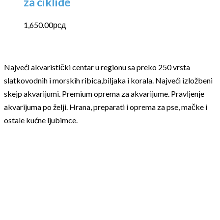
za ciklide
1,650.00
рсд
Najveći akvaristički centar u regionu sa preko 250 vrsta
slatkovodnih i morskih ribica,biljaka i korala. Najveći izložbeni
skejp akvarijumi. Premium oprema za akvarijume. Pravljenje
akvarijuma po želji. Hrana, preparati i oprema za pse, mačke i
ostale kućne ljubimce.