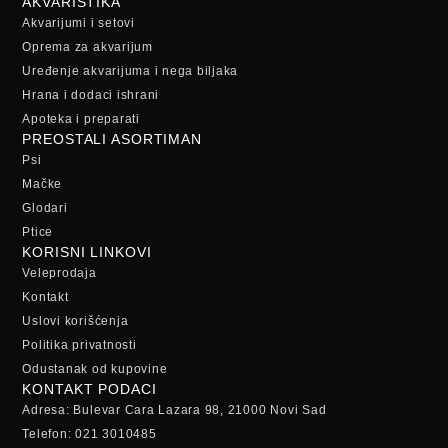
AKVARISTIKA
Akvarijumi i setovi
Oprema za akvarijum
Uređenje akvarijuma i nega biljaka
Hrana i dodaci ishrani
Apoteka i preparati
PREOSTALI ASORTIMAN
Psi
Mačke
Glodari
Ptice
KORISNI LINKOVI
Veleprodaja
Kontakt
Uslovi korišćenja
Politika privatnosti
Odustanak od kupovine
KONTAKT PODACI
Adresa: Bulevar Cara Lazara 98, 21000 Novi Sad
Telefon: 021 3010485