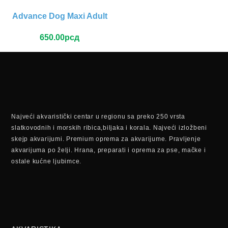
Advance Dog Maxi Adult
650.00
рсд
Najveći akvaristički centar u regionu sa preko 250 vrsta
slatkovodnih i morskih ribica,biljaka i korala. Najveći izložbeni
skejp akvarijumi. Premium oprema za akvarijume. Pravljenje
akvarijuma po želji. Hrana, preparati i oprema za pse, mačke i
ostale kućne ljubimce.