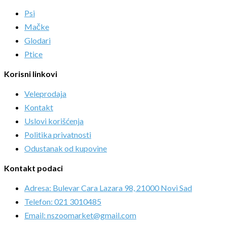
Psi
Mačke
Glodari
Ptice
Korisni linkovi
Veleprodaja
Kontakt
Uslovi korišćenja
Politika privatnosti
Odustanak od kupovine
Kontakt podaci
Adresa: Bulevar Cara Lazara 98, 21000 Novi Sad
Telefon: 021 3010485
Email: nszoomarket@gmail.com