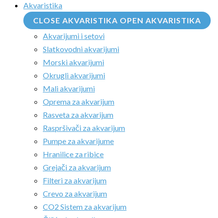
Akvaristika
CLOSE AKVARISTIKA
OPEN AKVARISTIKA
Akvarijumi i setovi
Slatkovodni akvarijumi
Morski akvarijumi
Okrugli akvarijumi
Mali akvarijumi
Oprema za akvarijum
Rasveta za akvarijum
Raspršivači za akvarijum
Pumpe za akvarijume
Hranilice za ribice
Grejači za akvarijum
Filteri za akvarijum
Crevo za akvarijum
CO2 Sistem za akvarijum