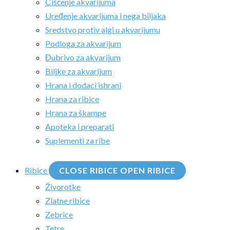
Čišćenje akvarijuma
Uređenje akvarijuma i nega biljaka
Sredstvo protiv algi u akvarijumu
Podloga za akvarijum
Đubrivo za akvarijum
Biljke za akvarijum
Hrana i dodaci ishrani
Hrana za ribice
Hrana za škampe
Apoteka i preparati
Suplementi za ribe
Ribice
CLOSE RIBICE
OPEN RIBICE
Živorotke
Zlatne ribice
Zebrice
Tetre