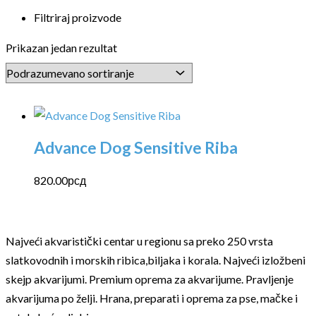
Filtriraj proizvode
Prikazan jedan rezultat
Advance Dog Sensitive Riba
820.00
рсд
Najveći akvaristički centar u regionu sa preko 250 vrsta
slatkovodnih i morskih ribica,biljaka i korala. Najveći izložbeni
skejp akvarijumi. Premium oprema za akvarijume. Pravljenje
akvarijuma po želji. Hrana, preparati i oprema za pse, mačke i