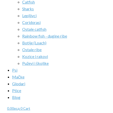
Catfish
Sharks
Lepljivci
Coridorasi
Ostale catfish
Rainbow fish - dugine ribe
Botije (Loach)
Ostale ribe
Kozice i rakovi
Puževi i školjke
Psi
Mačke
Glodari
Ptice
Blog
0.00
рсд
0
Cart