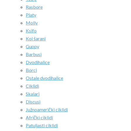
Rasbore
Platy
Molly
Ksifo
Koi šarani
Guppy
Barbusi
Dvodihalice
Borci
Ostale dvodihalice
Ciklidi
Skalari
Discusi
Južnoamerički ciklidi
Afrički ciklidi
Patuljasti ciklidi