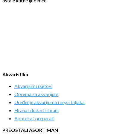
ostale kućne ljubimce.
Akvaristika
Akvarijumi i setovi
Oprema za akvarijum
Uređenje akvarijuma i nega biljaka
Hrana i dodaci ishrani
Apoteka i preparati
PREOSTALI ASORTIMAN