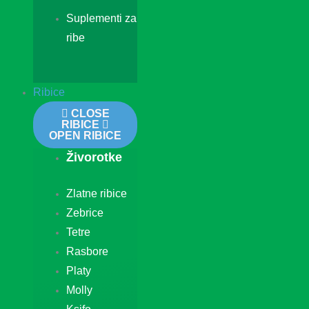
Suplementi za
ribe
Ribice
CLOSE
RIBICE
OPEN RIBICE
Živorotke
Zlatne ribice
Zebrice
Tetre
Rasbore
Platy
Molly