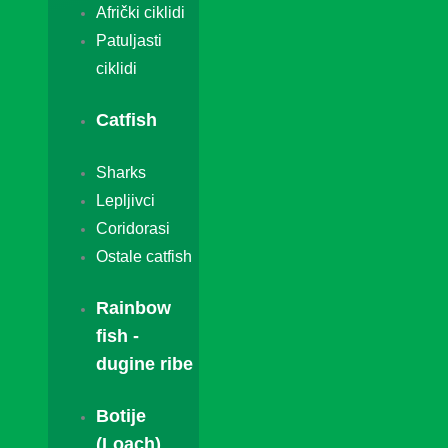
Afrički ciklidi
Patuljasti
ciklidi
Catfish
Sharks
Lepljivci
Coridorasi
Ostale catfish
Rainbow
fish -
dugine ribe
Botije
(Loach)