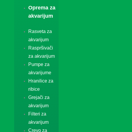
Oprema za
akvarijum
Rasveta za
akvarijum
Raspršivači
za akvarijum
Pumpe za
akvarijume
Hranilice za
ribice
Grejači za
akvarijum
Filteri za
akvarijum
Crevo za