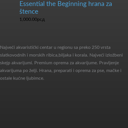
Essential the Beginning hrana za
štence
1,000.00
рсд
Najveći akvaristički centar u regionu sa preko 250 vrsta
slatkovodnih i morskih ribica,biljaka i korala. Najveći izložbeni
skejp akvarijumi. Premium oprema za akvarijume. Pravljenje
akvarijuma po želji. Hrana, preparati i oprema za pse, mačke i
ostale kućne ljubimce.