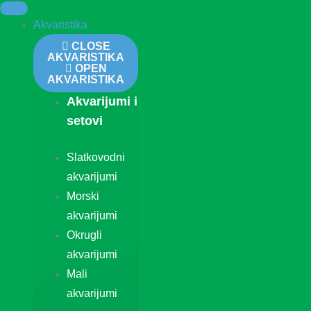
Akvaristika
CLOSE
AKVARISTIKA
OPEN
AKVARISTIKA
Akvarijumi i
setovi
Slatkovodni
akvarijumi
Morski
akvarijumi
Okrugli
akvarijumi
Mali
akvarijumi