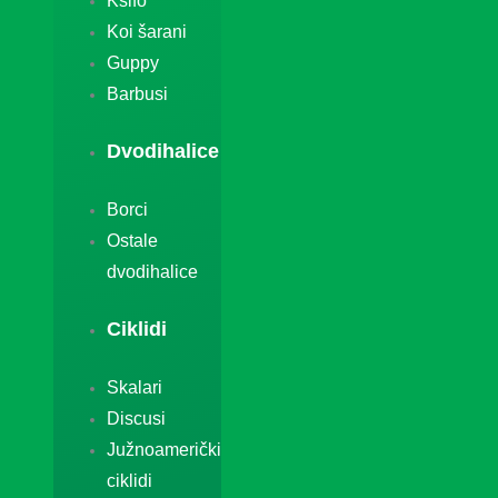
Ksifo
Koi šarani
Guppy
Barbusi
Dvodihalice
Borci
Ostale
dvodihalice
Ciklidi
Skalari
Discusi
Južnoamerički
ciklidi