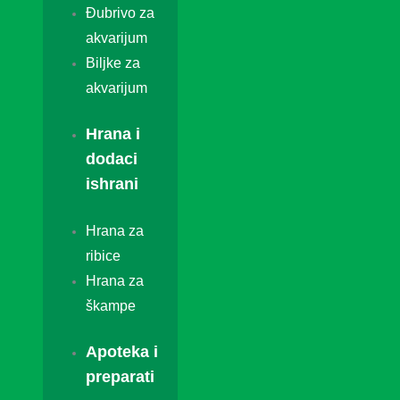
Đubrivo za
akvarijum
Biljke za
akvarijum
Hrana i
dodaci
ishrani
Hrana za
ribice
Hrana za
škampe
Apoteka i
preparati