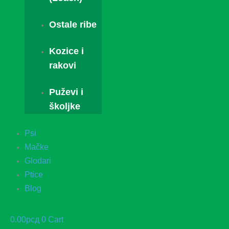
Ostale ribe
Kozice i
rakovi
Puževi i
školjke
Psi
Mačke
Glodari
Ptice
Blog
0.00
рсд
0
Cart