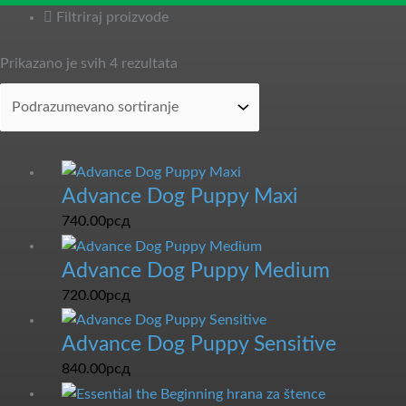
Filtriraj proizvode
Prikazano je svih 4 rezultata
Advance Dog Puppy Maxi
740.00
рсд
Advance Dog Puppy Medium
720.00
рсд
Advance Dog Puppy Sensitive
840.00
рсд