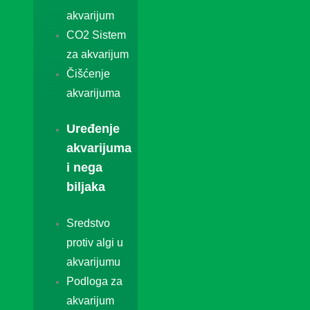
akvarijum
CO2 Sistem
za akvarijum
Čišćenje
akvarijuma
Uređenje
akvarijuma
i nega
biljaka
Sredstvo
protiv algi u
akvarijumu
Podloga za
akvarijum