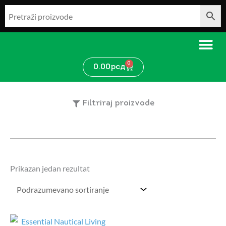
Pređi
na
sadržaj
0
Cart
0.00
рсд
Filtriraj proizvode
Prikazan jedan rezultat