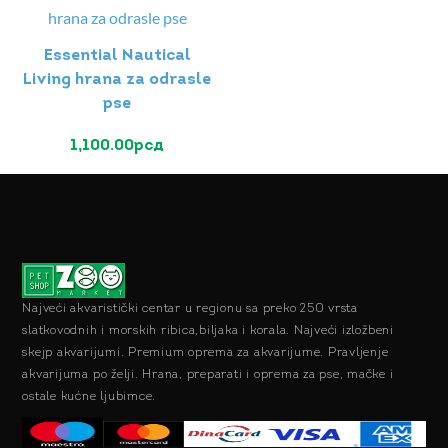
Essential Nautical
Living hrana za odrasle
pse
1,100.00
рсд
Najveći akvaristički centar u regionu sa preko 250 vrsta
slatkovodnih i morskih ribica,biljaka i korala. Najveći izložbeni
skejp akvarijumi. Premium oprema za akvarijume. Pravljenje
akvarijuma po želji. Hrana, preparati i oprema za pse, mačke i
ostale kućne ljubimce.