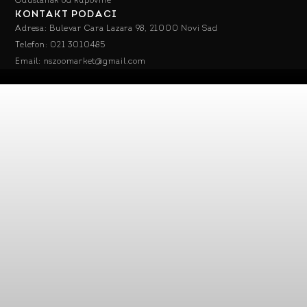
Odustanak od kupovine
KONTAKT PODACI
Adresa: Bulevar Cara Lazara 98, 21000 Novi Sad
Telefon: 021 3010485
Email: nszoomarket@gmail.com