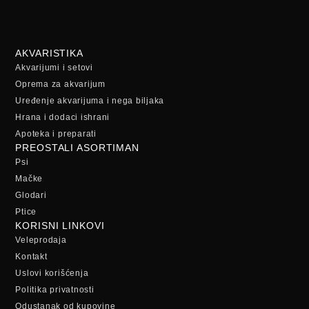
AKVARISTIKA
Akvarijumi i setovi
Oprema za akvarijum
Uređenje akvarijuma i nega biljaka
Hrana i dodaci ishrani
Apoteka i preparati
PREOSTALI ASORTIMAN
Psi
Mačke
Glodari
Ptice
KORISNI LINKOVI
Veleprodaja
Kontakt
Uslovi korišćenja
Politika privatnosti
Odustanak od kupovine