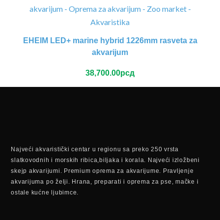
EHEIM LED+ marine hybrid 1226mm rasveta za
akvarijum
38,700.00
рсд
Najveći akvaristički centar u regionu sa preko 250 vrsta
slatkovodnih i morskih ribica,biljaka i korala. Najveći izložbeni
skejp akvarijumi. Premium oprema za akvarijume. Pravljenje
akvarijuma po želji. Hrana, preparati i oprema za pse, mačke i
ostale kućne ljubimce.