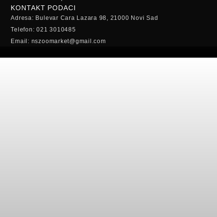
KONTAKT PODACI
Adresa: Bulevar Cara Lazara 98, 21000 Novi Sad
Telefon: 021 3010485
Email: nszoomarket@gmail.com