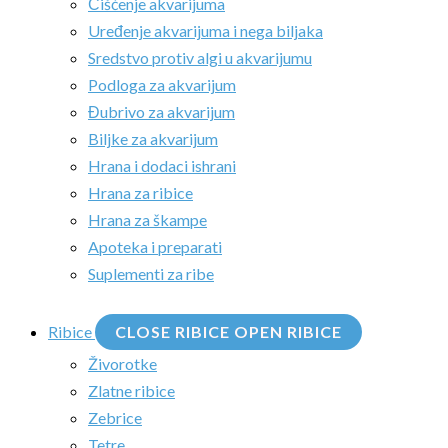
Čišćenje akvarijuma
Uređenje akvarijuma i nega biljaka
Sredstvo protiv algi u akvarijumu
Podloga za akvarijum
Đubrivo za akvarijum
Biljke za akvarijum
Hrana i dodaci ishrani
Hrana za ribice
Hrana za škampe
Apoteka i preparati
Suplementi za ribe
Ribice
CLOSE RIBICE
OPEN RIBICE
Živorotke
Zlatne ribice
Zebrice
Tetre