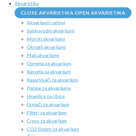
Akvaristika
CLOSE AKVARISTIKA
OPEN AKVARISTIKA
Akvarijumi i setovi
Slatkovodni akvarijumi
Morski akvarijumi
Okrugli akvarijumi
Mali akvarijumi
Oprema za akvarijum
Rasveta za akvarijum
Raspršivači za akvarijum
Pumpe za akvarijume
Hranilice za ribice
Grejači za akvarijum
Filteri za akvarijum
Crevo za akvarijum
CO2 Sistem za akvarijum