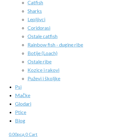
Catfish
Sharks
Lepljivci
Coridorasi
Ostale catfish
Rainbow fish - dugine ribe
Botije (Loach)
Ostale ribe
Kozice i rakovi
Puževi i školjke
Psi
Mačke
Glodari
Ptice
Blog
0.00
рсд
0
Cart