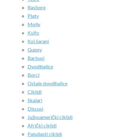
Rasbore
Platy
Molly
Ksifo
Koi šarani
Guppy
Barbusi
Dvodihalice
Borci
Ostale dvodihalice
Ciklidi
Skalari
Discusi
Južnoamerički ciklidi
Afrički ciklidi
Patuljasti ciklidi