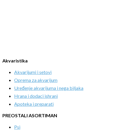
Akvaristika
Akvarijumi i setovi
Oprema za akvarijum
Uređenje akvarijuma i nega biljaka
Hrana i dodaci ishrani
Apoteka i preparati
PREOSTALI ASORTIMAN
Psi