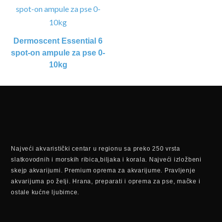
Dermoscent Essential 6
spot-on ampule za pse 0-
10kg
Najveći akvaristički centar u regionu sa preko 250 vrsta
slatkovodnih i morskih ribica,biljaka i korala. Najveći izložbeni
skejp akvarijumi. Premium oprema za akvarijume. Pravljenje
akvarijuma po želji. Hrana, preparati i oprema za pse, mačke i
ostale kućne ljubimce.