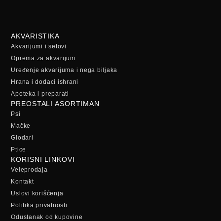
AKVARISTIKA
Akvarijumi i setovi
Oprema za akvarijum
Uređenje akvarijuma i nega biljaka
Hrana i dodaci ishrani
Apoteka i preparati
PREOSTALI ASORTIMAN
Psi
Mačke
Glodari
Ptice
KORISNI LINKOVI
Veleprodaja
Kontakt
Uslovi korišćenja
Politika privatnosti
Odustanak od kupovine