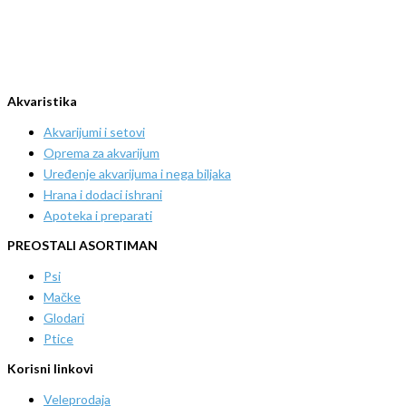
Akvaristika
Akvarijumi i setovi
Oprema za akvarijum
Uređenje akvarijuma i nega biljaka
Hrana i dodaci ishrani
Apoteka i preparati
PREOSTALI ASORTIMAN
Psi
Mačke
Glodari
Ptice
Korisni linkovi
Veleprodaja