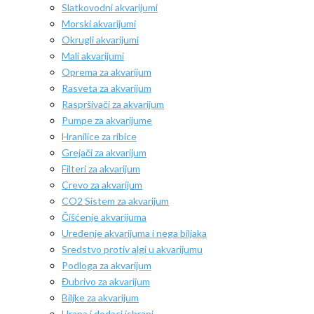
Slatkovodni akvarijumi
Morski akvarijumi
Okrugli akvarijumi
Mali akvarijumi
Oprema za akvarijum
Rasveta za akvarijum
Raspršivači za akvarijum
Pumpe za akvarijume
Hranilice za ribice
Grejači za akvarijum
Filteri za akvarijum
Crevo za akvarijum
CO2 Sistem za akvarijum
Čišćenje akvarijuma
Uređenje akvarijuma i nega biljaka
Sredstvo protiv algi u akvarijumu
Podloga za akvarijum
Đubrivo za akvarijum
Biljke za akvarijum
Hrana i dodaci ishrani