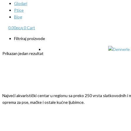
Glodari
Ptice
Blog
0.00
рсд
0
Cart
Filtriraj proizvode
Prikazan jedan rezultat
Najveći akvaristički centar u regionu sa preko 250 vrsta slatkovodnih i mo
oprema za pse, mačke i ostale kućne ljubimce.