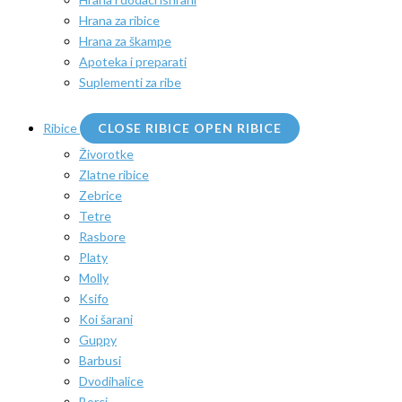
Hrana za ribice
Hrana za škampe
Apoteka i preparati
Suplementi za ribe
Ribice
CLOSE RIBICE
OPEN RIBICE
Živorotke
Zlatne ribice
Zebrice
Tetre
Rasbore
Platy
Molly
Ksifo
Koi šarani
Guppy
Barbusi
Dvodihalice
Borci