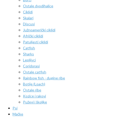
Ostale dvodihalice
Ciklidi
Skalari
Discusi
Južnoamerički ciklidi
Afrički ciklidi
Patuljasti ciklidi
Catfish
Sharks
Lepljivci
Coridorasi
Ostale catfish
Rainbow fish - dugine ribe
Botije (Loach)
Ostale ribe
Kozice i rakovi
Puževi i školjke
Psi
Mačke