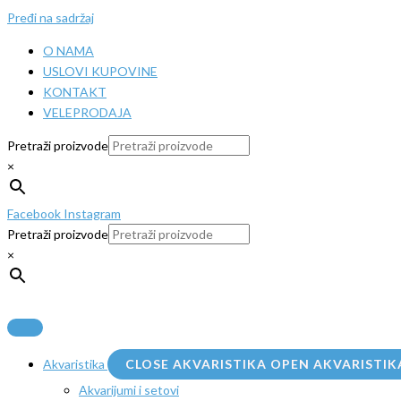
Pređi na sadržaj
O NAMA
USLOVI KUPOVINE
KONTAKT
VELEPRODAJA
Pretraži proizvode
×
Facebook
Instagram
Pretraži proizvode
×
Akvaristika
CLOSE AKVARISTIKA
OPEN AKVARISTIK
Akvarijumi i setovi