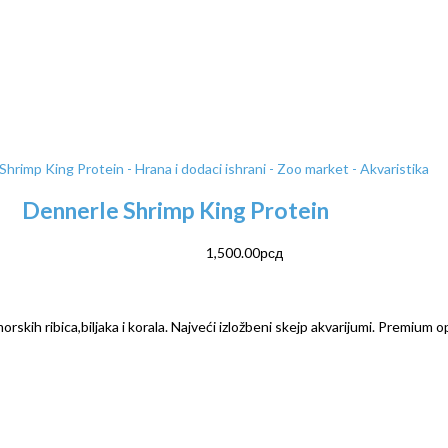
Dennerle Shrimp King Protein
1,500.00
рсд
rskih ribica,biljaka i korala. Najveći izložbeni skejp akvarijumi. Premium o