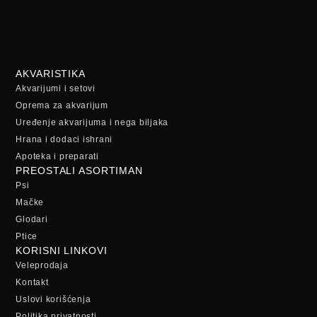
AKVARISTIKA
Akvarijumi i setovi
Oprema za akvarijum
Uređenje akvarijuma i nega biljaka
Hrana i dodaci ishrani
Apoteka i preparati
PREOSTALI ASORTIMAN
Psi
Mačke
Glodari
Ptice
KORISNI LINKOVI
Veleprodaja
Kontakt
Uslovi korišćenja
Politika privatnosti