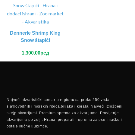
Dennerle Shrimp King
Snow štapići
1,300.00
рсд
Najveći akvaristički centar u regionu sa preko 250 vrsta
slatkovodnih i morskih ribica,biljaka i korala. Najveći izložbeni
skejp akvarijumi. Premium oprema za akvarijume. Pravljenje
akvarijuma po želji. Hrana, preparati i oprema za pse, mačke i
ostale kućne ljubimce.