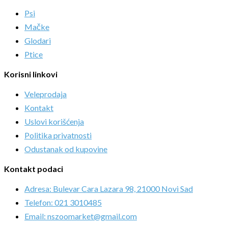
Psi
Mačke
Glodari
Ptice
Korisni linkovi
Veleprodaja
Kontakt
Uslovi korišćenja
Politika privatnosti
Odustanak od kupovine
Kontakt podaci
Adresa: Bulevar Cara Lazara 98, 21000 Novi Sad
Telefon: 021 3010485
Email: nszoomarket@gmail.com