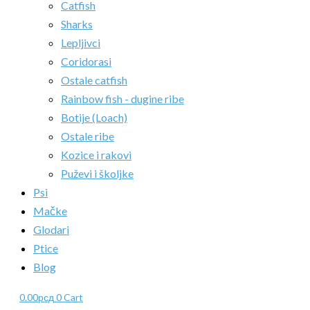
Catfish
Sharks
Lepljivci
Coridorasi
Ostale catfish
Rainbow fish - dugine ribe
Botije (Loach)
Ostale ribe
Kozice i rakovi
Puževi i školjke
Psi
Mačke
Glodari
Ptice
Blog
0.00
рсд
0
Cart