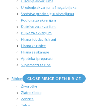
Čišćenje akvarijuma
Uređenje akvarijuma i nega biljaka
Sredstvo protiv algi u akvarijumu
Podloga za akvarijum
Đubrivo za akvarijum
Biljke za akvarijum
Hrana i dodaci ishrani
Hrana za ribice
Hrana za škampe
Apoteka i preparati
Suplementi za ribe
Ribice
CLOSE RIBICE
OPEN RIBICE
Živorotke
Zlatne ribice
Zebrice
Tetre