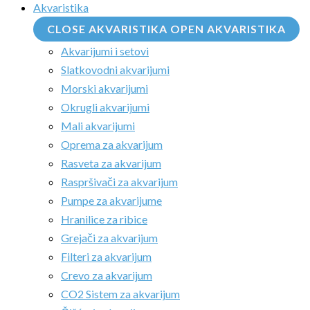
Akvaristika
CLOSE AKVARISTIKA
OPEN AKVARISTIKA
Akvarijumi i setovi
Slatkovodni akvarijumi
Morski akvarijumi
Okrugli akvarijumi
Mali akvarijumi
Oprema za akvarijum
Rasveta za akvarijum
Raspršivači za akvarijum
Pumpe za akvarijume
Hranilice za ribice
Grejači za akvarijum
Filteri za akvarijum
Crevo za akvarijum
CO2 Sistem za akvarijum