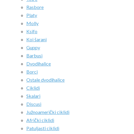
Rasbore
Platy
Molly
Ksifo
Koi šarani
Guppy
Barbusi
Dvodihalice
Borci
Ostale dvodihalice
Ciklidi
Skalari
Discusi
Južnoamerički ciklidi
Afrički ciklidi
Patuljasti ciklidi