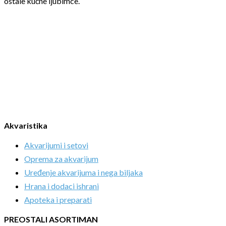
ostale kućne ljubimce.
Akvaristika
Akvarijumi i setovi
Oprema za akvarijum
Uređenje akvarijuma i nega biljaka
Hrana i dodaci ishrani
Apoteka i preparati
PREOSTALI ASORTIMAN